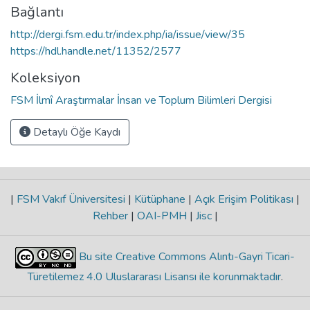
Bağlantı
http://dergi.fsm.edu.tr/index.php/ia/issue/view/35
https://hdl.handle.net/11352/2577
Koleksiyon
FSM İlmî Araştırmalar İnsan ve Toplum Bilimleri Dergisi
Detaylı Öğe Kaydı
|
FSM Vakıf Üniversitesi
|
Kütüphane
|
Açık Erişim Politikası
|
Rehber
|
OAI-PMH
|
Jisc
|
Bu site Creative Commons Alıntı-Gayri Ticari-
Türetilemez 4.0 Uluslararası Lisansı ile korunmaktadır
.