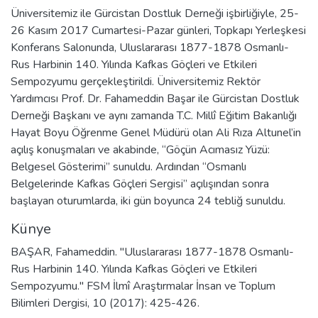
Üniversitemiz ile Gürcistan Dostluk Derneği işbirliğiyle, 25-
26 Kasım 2017 Cumartesi-Pazar günleri, Topkapı Yerleşkesi
Konferans Salonunda, Uluslararası 1877-1878 Osmanlı-
Rus Harbinin 140. Yılında Kafkas Göçleri ve Etkileri
Sempozyumu gerçekleştirildi. Üniversitemiz Rektör
Yardımcısı Prof. Dr. Fahameddin Başar ile Gürcistan Dostluk
Derneği Başkanı ve aynı zamanda T.C. Millî Eğitim Bakanlığı
Hayat Boyu Öğrenme Genel Müdürü olan Ali Rıza Altunel’in
açılış konuşmaları ve akabinde, “Göçün Acımasız Yüzü:
Belgesel Gösterimi” sunuldu. Ardından “Osmanlı
Belgelerinde Kafkas Göçleri Sergisi” açılışından sonra
başlayan oturumlarda, iki gün boyunca 24 tebliğ sunuldu.
Künye
BAŞAR, Fahameddin. "Uluslararası 1877-1878 Osmanlı-
Rus Harbinin 140. Yılında Kafkas Göçleri ve Etkileri
Sempozyumu." FSM İlmî Araştırmalar İnsan ve Toplum
Bilimleri Dergisi, 10 (2017): 425-426.