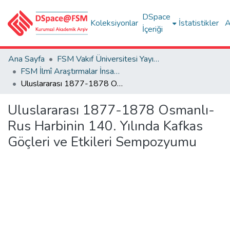
DSpace
Koleksiyonlar
İstatistikler
A
İçeriği
Ana Sayfa
FSM Vakıf Üniversitesi Yayınları / Publications of FSM Vakif University
FSM İlmî Araştırmalar İnsan ve Toplum Bilimleri Dergisi
Uluslararası 1877-1878 Osmanlı-Rus Harbinin 140. Yılında Kafkas Göçleri ve Etkileri Sempozyumu
Uluslararası 1877-1878 Osmanlı-
Rus Harbinin 140. Yılında Kafkas
Göçleri ve Etkileri Sempozyumu