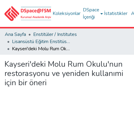
DSpace
Koleksiyonlar
İstatistikler
A
İçeriği
Ana Sayfa
Enstitüler / Institutes
Lisansüstü Eğitim Enstitüsü Tez Koleksiyonu
Kayseri'deki Molu Rum Okulu'nun restorasyonu ve yeniden kullanımi için bir öneri
Kayseri'deki Molu Rum Okulu'nun
restorasyonu ve yeniden kullanımi
için bir öneri