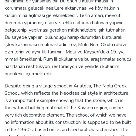
birikiminin bir yansımasıdır. Bu önemli kültür mirasının
korunması, gelecek nesillere aktarılması ve köy halkının
kullanımına açılması gerekmektedir. Tezin amacı, mevcut
durumda yıpranmış olan ve tehlike altında bulunan yapının
belgelenip, yapılması gereken müdahalelere ışık tutmaktır.
Bu sayede yapının, bulunduğu harap durumdan kurtularak,
işlev kazanması umulmaktadır. Tez, Molu Rum Okulu rölöve
çizimlerini ve ayrıntılı tanımını, Molu ve Kayseri'deki 19. yy.
mimari örneklerini, Rum ilkokullarını ve bu araştırmalar sonucu
hazırlanan restitüsyon, restorasyon ve yeniden kullanım
önerilerini içermektedir.
Despite being a village school in Anatolia, The Molu Greek
School, which reflects the Neoclassical style in architecture,
is an important example showing that the stone, which is
the natural building material of the Kayseri region, can be
very rich decorative element. The school of which we have
no information about its construction, is supposed to be built
in the 1860's, based on its architectural characteristics. The