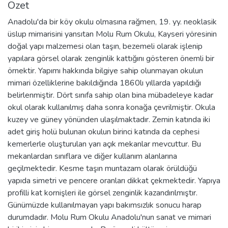
Özet
Anadolu'da bir köy okulu olmasına rağmen, 19. yy. neoklasik
üslup mimarisini yansıtan Molu Rum Okulu, Kayseri yöresinin
doğal yapı malzemesi olan taşın, bezemeli olarak işlenip
yapılara görsel olarak zenginlik kattığını gösteren önemli bir
örnektir. Yapımı hakkında bilgiye sahip olunmayan okulun
mimari özelliklerine bakıldığında 1860lı yıllarda yapıldığı
belirlenmiştir. Dört sınıfa sahip olan bina mübadeleye kadar
okul olarak kullanılmış daha sonra konağa çevrilmiştir. Okula
kuzey ve güney yönünden ulaşılmaktadır. Zemin katında iki
adet giriş holü bulunan okulun birinci katında da cephesi
kemerlerle oluşturulan yarı açık mekanlar mevcuttur. Bu
mekanlardan sınıflara ve diğer kullanım alanlarına
geçilmektedir. Kesme taşın muntazam olarak örüldüğü
yapıda simetri ve pencere oranları dikkat çekmektedir. Yapıya
profilli kat kornişleri ile görsel zenginlik kazandırılmıştır.
Günümüzde kullanılmayan yapı bakımsızlık sonucu harap
durumdadır. Molu Rum Okulu Anadolu'nun sanat ve mimari