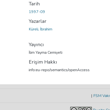
Tarih
1997-09
Yazarlar
Küreli, İbrahim
Yayıncı
İlim Yayma Cemiyeti
Erişim Hakkı
info:eu-repo/semantics/openAccess
|
FSM Vakıf