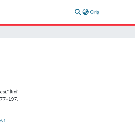
(current)
Giriş
si." İlmî
 177-197.
193