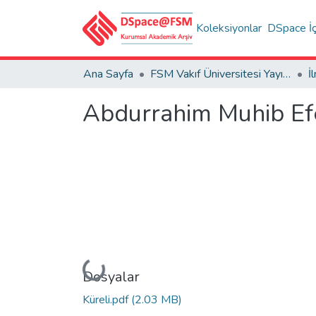
Koleksiyonlar
DSpace İç
Ana Sayfa
FSM Vakıf Üniversitesi Yayınları / Publications of FSM Vakif University
Abdurrahim Muhib Efen
Yükleniyor...
Dosyalar
Küreli.pdf
(2.03 MB)