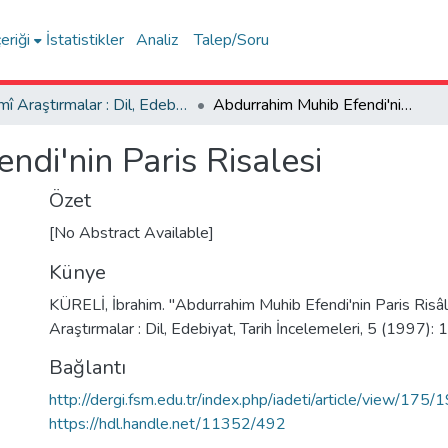
eriği
İstatistikler
Analiz
Talep/Soru
İlmî Araştırmalar : Dil, Edebiyat, Tarih İncelemeleri
Abdurrahim Muhib Efendi'nin Paris Risalesi
di'nin Paris Risalesi
Özet
[No Abstract Available]
Künye
KÜRELİ, İbrahim. "Abdurrahim Muhib Efendi'nin Paris Risâle
Araştırmalar : Dil, Edebiyat, Tarih İncelemeleri, 5 (1997):
Bağlantı
http://dergi.fsm.edu.tr/index.php/iadeti/article/view/175/
https://hdl.handle.net/11352/492