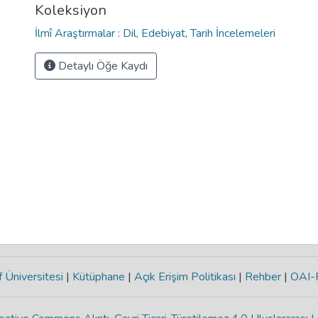
Koleksiyon
İlmî Araştırmalar : Dil, Edebiyat, Tarih İncelemeleri
Detaylı Öğe Kaydı
 Üniversitesi
|
Kütüphane
|
Açık Erişim Politikası
|
Rehber
|
OAI