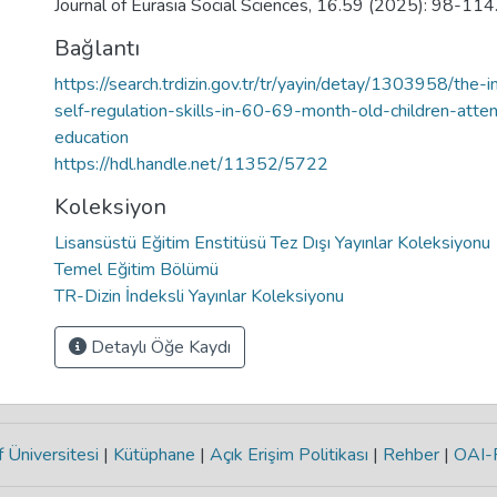
Journal of Eurasia Social Sciences, 16.59 (2025): 98-114
Bağlantı
https://search.trdizin.gov.tr/tr/yayin/detay/1303958/the
self-regulation-skills-in-60-69-month-old-children-atte
education
https://hdl.handle.net/11352/5722
Koleksiyon
Lisansüstü Eğitim Enstitüsü Tez Dışı Yayınlar Koleksiyonu
Temel Eğitim Bölümü
TR-Dizin İndeksli Yayınlar Koleksiyonu
Detaylı Öğe Kaydı
 Üniversitesi
|
Kütüphane
|
Açık Erişim Politikası
|
Rehber
|
OAI