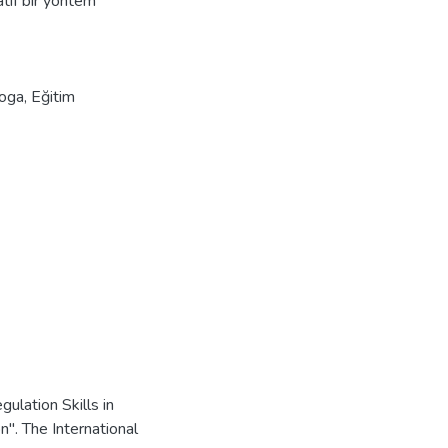
tif bir yöntem
oga
,
Eğitim
lation Skills in
". The International