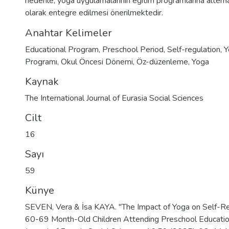
nedenle, yoga uygulamalarının eğitim programlarına alterna
olarak entegre edilmesi önerilmektedir.
Anahtar Kelimeler
Educational Program
,
Preschool Period
,
Self-regulation
,
Y
Programı
,
Okul Öncesi Dönemi
,
Öz-düzenleme
,
Yoga
Kaynak
The International Journal of Eurasia Social Sciences
Cilt
16
Sayı
59
Künye
SEVEN, Vera & İsa KAYA. "The Impact of Yoga on Self-Regu
60-69 Month-Old Children Attending Preschool Education