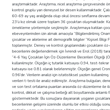
araştırmaktadır. Araştırma, nicel araştırma çerçevesinde ö
kontrol gruplu yarı deneysel bir desen kullanmaktadır. Çalış
60-69 ay yaş aralığında olup okul öncesi sınıflarına deva
23’ü kız olmak üzere toplam 36 çocuktan oluşmaktadır. Kat
örnekleme yöntemiyle seçilmiştir. Araştırmaya katılan çocu
ebeveynlerinden izin almak amacıyla “Bilgilendirilmiş On
çocuklar ve ailelerine ait demografik bilgiler “Kişisel Bilgi 
toplanmıştır. Deney ve kontrol gruplarındaki çocukların ö
becerilerini değerlendirmek için İvrendi ve Erol (2018) taraf
“4-6 Yaş Çocukları İçin Öz-Düzenleme Becerileri Ölçeği 
kullanılmıştır. Ölçeğin iç tutarlık katsayısı 0.94, test-tekrar
katsayısı ise 0.81 olarak belirlenmiştir. Ölçeğin genel Cro
0.96’dır. Verilerin analizi için istatistiksel yazılım kullanılm
verileri t-testi ile analiz edilmiştir. Araştırma bulguları, d
ve son test ortalama puanları arasında öz-düzenleme ile iliş
kontrol, dikkat ve çalışma belleği alt boyutlarında anlamlı 
göstermektedir. Bu sonuçlara dayanarak yoganın çocuklar
becerilerinin gelişimi üzerinde olumlu bir etkisi olduğu sonu