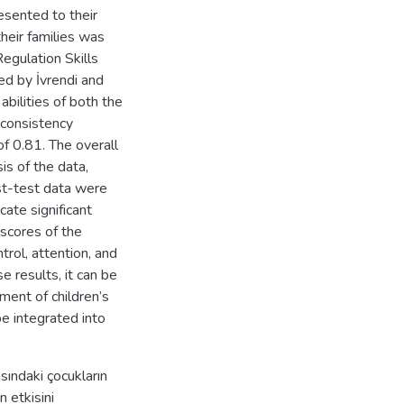
esented to their
their families was
egulation Skills
ed by İvrendi and
bilities of both the
 consistency
 of 0.81. The overall
is of the data,
ost-test data were
cate significant
scores of the
trol, attention, and
 results, it can be
ment of children’s
be integrated into
ındaki çocukların
 etkisini