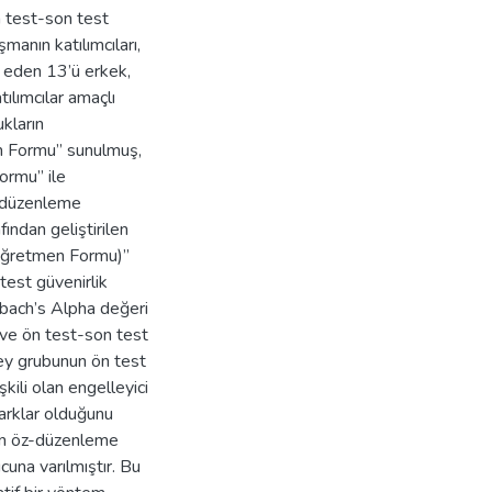
n test-son test
manın katılımcıları,
m eden 13’ü erkek,
ılımcılar amaçlı
kların
am Formu” sunulmuş,
Formu” ile
z-düzenleme
ından geliştirilen
(Öğretmen Formu)”
 test güvenirlik
nbach’s Alpha değeri
ış ve ön test-son test
eney grubunun ön test
kili olan engelleyici
farklar olduğunu
ın öz-düzenleme
cuna varılmıştır. Bu