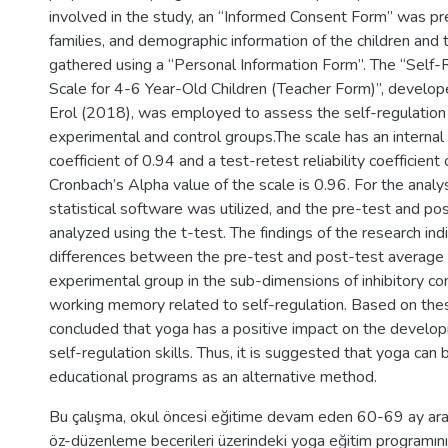
involved in the study, an “Informed Consent Form” was pr
families, and demographic information of the children and 
gathered using a “Personal Information Form”. The “Self-R
Scale for 4-6 Year-Old Children (Teacher Form)”, develop
Erol (2018), was employed to assess the self-regulation a
experimental and control groups.The scale has an internal
coefficient of 0.94 and a test-retest reliability coefficient
Cronbach’s Alpha value of the scale is 0.96. For the analys
statistical software was utilized, and the pre-test and p
analyzed using the t-test. The findings of the research indi
differences between the pre-test and post-test average 
experimental group in the sub-dimensions of inhibitory con
working memory related to self-regulation. Based on these
concluded that yoga has a positive impact on the develop
self-regulation skills. Thus, it is suggested that yoga can 
educational programs as an alternative method.
Bu çalışma, okul öncesi eğitime devam eden 60-69 ay aras
öz-düzenleme becerileri üzerindeki yoga eğitim programının