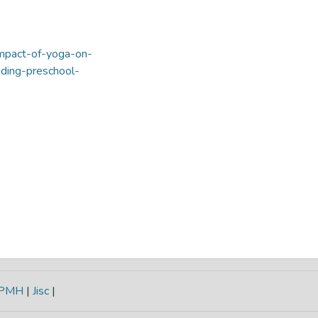
.
-impact-of-yoga-on-
nding-preschool-
-PMH
|
Jisc
|