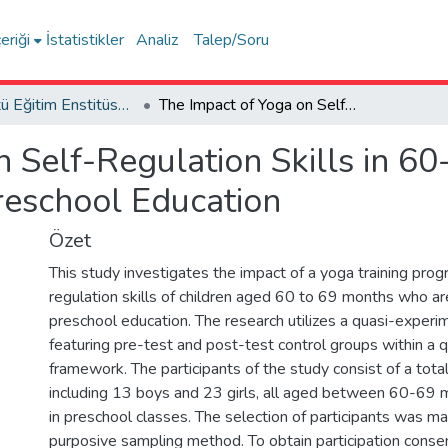
eriği
İstatistikler
Analiz
Talep/Soru
Lisansüstü Eğitim Enstitüsü Tez Dışı Yayınlar Koleksiyonu
The Impact of Yoga on Self-Regulation Skills in 60-69 Month-Old Children Attending Preschool Education
n Self-Regulation Skills in 6
reschool Education
Özet
This study investigates the impact of a yoga training prog
regulation skills of children aged 60 to 69 months who are
preschool education. The research utilizes a quasi-experi
featuring pre-test and post-test control groups within a q
framework. The participants of the study consist of a total
including 13 boys and 23 girls, all aged between 60-69 
in preschool classes. The selection of participants was m
purposive sampling method. To obtain participation consen