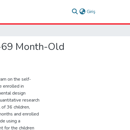
(current)
Giriş
0-69 Month-Old
ram on the self-
 enrolled in
mental design
uantitative research
 of 36 children,
months and enrolled
ade using a
t for the children