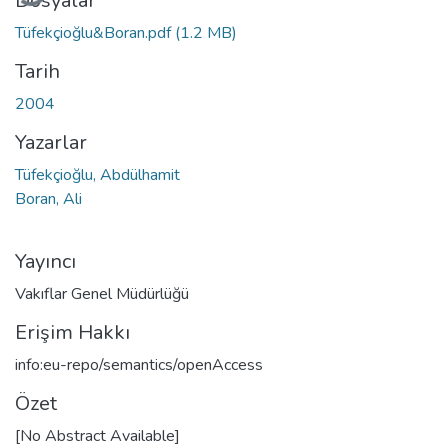
Dosyalar
Tüfekçioğlu&Boran.pdf
(1.2 MB)
Tarih
2004
Yazarlar
Tüfekçioğlu, Abdülhamit
Boran, Ali
Yayıncı
Vakıflar Genel Müdürlüğü
Erişim Hakkı
info:eu-repo/semantics/openAccess
Özet
[No Abstract Available]