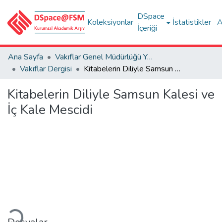
DSpace
Koleksiyonlar
İstatistikler
A
İçeriği
Ana Sayfa
Vakıflar Genel Müdürlüğü Yayınları
Vakıflar Dergisi
Kitabelerin Diliyle Samsun Kalesi ve İç Kale Mescidi
Kitabelerin Diliyle Samsun Kalesi ve
İç Kale Mescidi
leniyor...