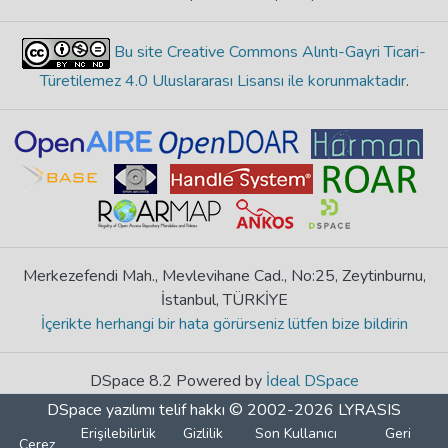
Bu site Creative Commons Alıntı-Gayri Ticari-
Türetilemez 4.0 Uluslararası Lisansı ile korunmaktadır
.
Merkezefendi Mah., Mevlevihane Cad., No:25, Zeytinburnu,
İstanbul, TÜRKİYE
İçerikte herhangi bir hata görürseniz lütfen bize bildirin
DSpace 8.2 Powered by
İdeal DSpace
DSpace yazılımı
telif hakkı © 2002-2026
LYRASIS
Erişilebilirlik
Gizlilik
Son Kullanıcı
Geri
Çerez