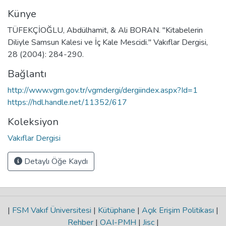
Künye
TÜFEKÇİOĞLU, Abdülhamit, & Ali BORAN. "Kitabelerin
Diliyle Samsun Kalesi ve İç Kale Mescidi." Vakıflar Dergisi,
28 (2004): 284-290.
Bağlantı
http://www.vgm.gov.tr/vgmdergi/dergiindex.aspx?Id=1
https://hdl.handle.net/11352/617
Koleksiyon
Vakıflar Dergisi
Detaylı Öğe Kaydı
|
FSM Vakıf Üniversitesi
|
Kütüphane
|
Açık Erişim Politikası
|
Rehber
|
OAI-PMH
|
Jisc
|