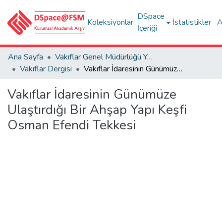
DSpace
Koleksiyonlar
İstatistikler
A
İçeriği
Ana Sayfa
Vakıflar Genel Müdürlüğü Yayınları
Vakıflar Dergisi
Vakıflar İdaresinin Günümüze Ulaştırdığı Bir Ahşap Yapı Keşfi Osman Efendi Tekkesi
Vakıflar İdaresinin Günümüze
Ulaştırdığı Bir Ahşap Yapı Keşfi
Osman Efendi Tekkesi
Yükleniyor...