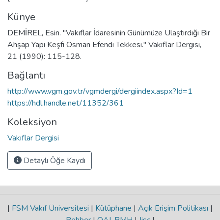
Künye
DEMİREL, Esin. "Vakıflar İdaresinin Günümüze Ulaştırdığı Bir
Ahşap Yapı Keşfi Osman Efendi Tekkesi." Vakıflar Dergisi,
21 (1990): 115-128.
Bağlantı
http://www.vgm.gov.tr/vgmdergi/dergiindex.aspx?Id=1
https://hdl.handle.net/11352/361
Koleksiyon
Vakıflar Dergisi
Detaylı Öğe Kaydı
|
FSM Vakıf Üniversitesi
|
Kütüphane
|
Açık Erişim Politikası
|