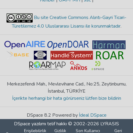
Rehber
|
OAI-PMH
|
Jisc
|
Bu site Creative Commons Alıntı-Gayri Ticari-
Türetilemez 4.0 Uluslararası Lisansı ile korunmaktadır
.
Merkezefendi Mah., Mevlevihane Cad., No:25, Zeytinburnu,
İstanbul, TÜRKİYE
İçerikte herhangi bir hata görürseniz lütfen bize bildirin
DSpace 8.2 Powered by
İdeal DSpace
DSpace yazılımı
telif hakkı © 2002-2026
LYRASIS
Erişilebilirlik
Gizlilik
Son Kullanıcı
Geri