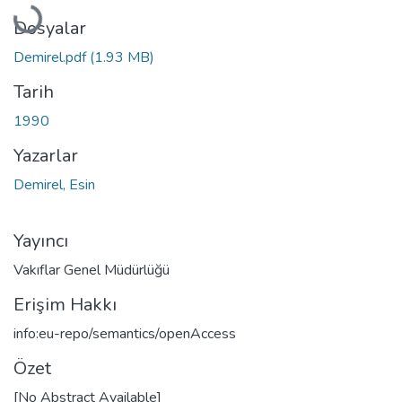
Dosyalar
Demirel.pdf
(1.93 MB)
Tarih
1990
Yazarlar
Demirel, Esin
Yayıncı
Vakıflar Genel Müdürlüğü
Erişim Hakkı
info:eu-repo/semantics/openAccess
Özet
[No Abstract Available]