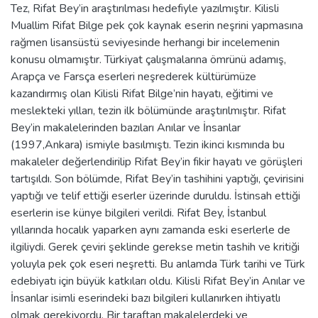
Tez, Rifat Bey’in araştırılması hedefiyle yazılmıştır. Kilisli
Muallim Rifat Bilge pek çok kaynak eserin neşrini yapmasına
rağmen lisansüstü seviyesinde herhangi bir incelemenin
konusu olmamıştır. Türkiyat çalışmalarına ömrünü adamış,
Arapça ve Farsça eserleri neşrederek kültürümüze
kazandırmış olan Kilisli Rifat Bilge’nin hayatı, eğitimi ve
meslekteki yılları, tezin ilk bölümünde araştırılmıştır. Rifat
Bey’in makalelerinden bazıları Anılar ve İnsanlar
(1997,Ankara) ismiyle basılmıştı. Tezin ikinci kısmında bu
makaleler değerlendirilip Rifat Bey’in fikir hayatı ve görüşleri
tartışıldı. Son bölümde, Rifat Bey’in tashihini yaptığı, çevirisini
yaptığı ve telif ettiği eserler üzerinde duruldu. İstinsah ettiği
eserlerin ise künye bilgileri verildi. Rifat Bey, İstanbul
yıllarında hocalık yaparken aynı zamanda eski eserlerle de
ilgiliydi. Gerek çeviri şeklinde gerekse metin tashih ve kritiği
yoluyla pek çok eseri neşretti. Bu anlamda Türk tarihi ve Türk
edebiyatı için büyük katkıları oldu. Kilisli Rifat Bey’in Anılar ve
İnsanlar isimli eserindeki bazı bilgileri kullanırken ihtiyatlı
olmak gerekiyordu. Bir taraftan makalelerdeki ve