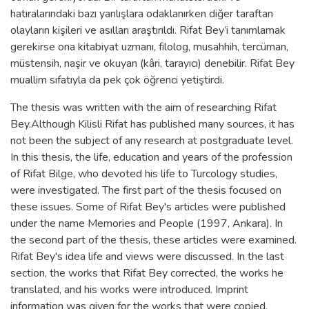
hatıralarındaki bazı yanlışlara odaklanırken diğer taraftan
olayların kişileri ve asılları araştırıldı. Rifat Bey’i tanımlamak
gerekirse ona kitabiyat uzmanı, filolog, musahhih, tercüman,
müstensih, naşir ve okuyan (kâri, tarayıcı) denebilir. Rifat Bey
muallim sıfatıyla da pek çok öğrenci yetiştirdi.
The thesis was written with the aim of researching Rifat
Bey.Although Kilisli Rifat has published many sources, it has
not been the subject of any research at postgraduate level.
In this thesis, the life, education and years of the profession
of Rifat Bilge, who devoted his life to Turcology studies,
were investigated. The first part of the thesis focused on
these issues. Some of Rifat Bey's articles were published
under the name Memories and People (1997, Ankara). In
the second part of the thesis, these articles were examined.
Rifat Bey's idea life and views were discussed. In the last
section, the works that Rifat Bey corrected, the works he
translated, and his works were introduced. Imprint
information was given for the works that were copied.