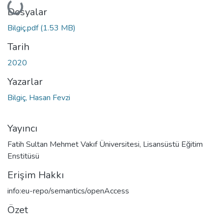
Yükleniyor...
Dosyalar
Bilgiç.pdf
(1.53 MB)
Tarih
2020
Yazarlar
Bilgiç, Hasan Fevzi
Yayıncı
Fatih Sultan Mehmet Vakıf Üniversitesi, Lisansüstü Eğitim
Enstitüsü
Erişim Hakkı
info:eu-repo/semantics/openAccess
Özet