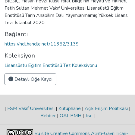
BİLGİÇ, Hasan Fevzi, Kilisli Rifat Bilge'nin Hayatı ve Fikirleri,
Fatih Sultan Mehmet Vakıf Üniversitesi Lisansüstü Eğitim
Enstitüsü Tarih Anabilim Dalı, Yayımlanmamış Yüksek Lisans
Tezi, İstanbul 2020.
Bağlantı
https://hdl.handle.net/11352/3139
Koleksiyon
Lisansüstü Eğitim Enstitüsü Tez Koleksiyonu
Detaylı Öğe Kaydı
|
FSM Vakıf Üniversitesi
|
Kütüphane
|
Açık Erişim Politikası
|
Rehber
|
OAI-PMH
|
Jisc
|
Bu site Creative Commons Alıntı-Gayri Ticari-