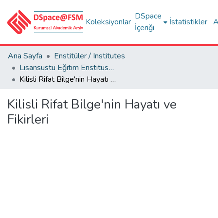
DSpace
Koleksiyonlar
İstatistikler
A
İçeriği
Ana Sayfa
Enstitüler / Institutes
Lisansüstü Eğitim Enstitüsü Tez Koleksiyonu
Kilisli Rifat Bilge'nin Hayatı ve Fikirleri
Kilisli Rifat Bilge'nin Hayatı ve
Fikirleri