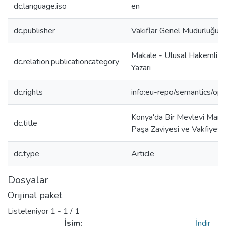
dc.language.iso
en
dc.publisher
Vakıflar Genel Müdürlüğü
Makale - Ulusal Hakemli D
dc.relation.publicationcategory
Yazarı
dc.rights
info:eu-repo/semantics/op
Konya'da Bir Mevlevi Man
dc.title
Paşa Zaviyesi ve Vakfiyesi)
dc.type
Article
Dosyalar
Orijinal paket
Listeleniyor
1 - 1 / 1
İsim:
İndir