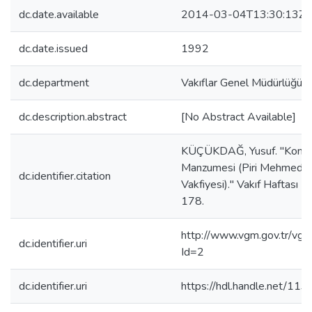
dc.date.available
2014-03-04T13:30:13Z
dc.date.issued
1992
dc.department
Vakıflar Genel Müdürlüğü Ya
dc.description.abstract
[No Abstract Available]
KÜÇÜKDAĞ, Yusuf. "Konya'
Manzumesi (Piri Mehmed P
dc.identifier.citation
Vakfiyesi)." Vakıf Haftası 
178.
http://www.vgm.gov.tr/vgm
dc.identifier.uri
Id=2
dc.identifier.uri
https://hdl.handle.net/11