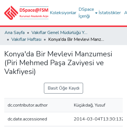
DSpace
Koleksiyonlar
İstatistikler
A
İçeriği
Ana Sayfa
Vakıflar Genel Müdürlüğü Yayınları
Vakıflar Haftası
Konya'da Bir Mevlevi Manzumesi (Piri Mehmed Paşa Zaviyesi ve Vakfiyesi)
Konya'da Bir Mevlevi Manzumesi
(Piri Mehmed Paşa Zaviyesi ve
Vakfiyesi)
Basit Öğe Kaydı
dc.contributor.author
Küçükdağ, Yusuf
dc.date.accessioned
2014-03-04T13:30:13Z