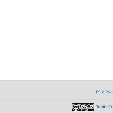
|
FSM Vakıf
Bu site Cr