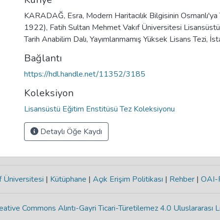
KARADAĞ, Esra, Modern Haritacılık Bilgisinin Osmanlı'ya 
1922), Fatih Sultan Mehmet Vakıf Üniversitesi Lisansüstü
Tarih Anabilim Dalı, Yayımlanmamış Yüksek Lisans Tezi, İs
Bağlantı
https://hdl.handle.net/11352/3185
Koleksiyon
Lisansüstü Eğitim Enstitüsü Tez Koleksiyonu
Detaylı Öğe Kaydı
 Üniversitesi
|
Kütüphane
|
Açık Erişim Politikası
|
Rehber
|
OAI
eative Commons Alıntı-Gayri Ticari-Türetilemez 4.0 Uluslararası L