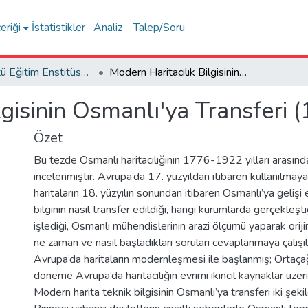
eriği
İstatistikler
Analiz
Talep/Soru
Lisansüstü Eğitim Enstitüsü Tez Koleksiyonu
Modern Haritacılık Bilgisinin Osmanlı'ya Transferi (1776-1922)
lgisinin Osmanlı'ya Transferi
Özet
Bu tezde Osmanlı haritacılığının 1776-1922 yılları arasın
incelenmiştir. Avrupa’da 17. yüzyıldan itibaren kullanılmaya
haritaların 18. yüzyılın sonundan itibaren Osmanlı’ya gelişi e
bilginin nasıl transfer edildiği, hangi kurumlarda gerçekleştiğ
işlediği, Osmanlı mühendislerinin arazi ölçümü yaparak oriji
ne zaman ve nasıl başladıkları soruları cevaplanmaya çalışı
Avrupa’da haritaların modernleşmesi ile başlanmış; Ortaç
döneme Avrupa’da haritacılığın evrimi ikincil kaynaklar üzeri
Modern harita teknik bilgisinin Osmanlı’ya transferi iki şeki