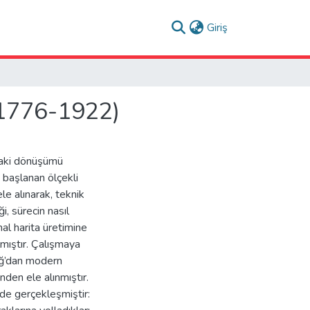
(current)
Giriş
 (1776-1922)
daki dönüşümü
 başlanan ölçekli
le alınarak, teknik
i, sürecin nasıl
nal harita üretimine
lmıştır. Çalışmaya
ağ’dan modern
nden ele alınmıştır.
lde gerçekleşmiştir: