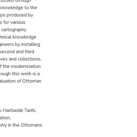
cussed through
 knowledge to the
aps produced by
 for various
h cartography
echnical knowledge
neers by installing
second and third
ives and collections,
f the modernization
ugh this work is a
evaluation of Ottoman
 Haritacılık Tarihi
,
ation
,
phy in the Ottomans