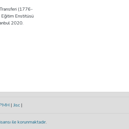
Transferi (1776-
 Eğitim Enstitüsü
tanbul 2020.
-PMH
|
Jisc
|
isansı ile korunmaktadır
.