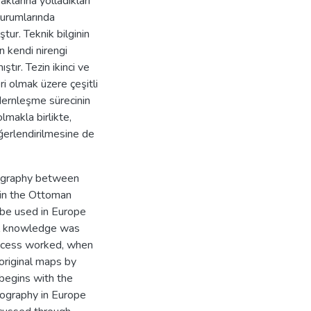
aklarına yolladıkları
 kurumlarında
ştur. Teknik bilginin
 kendi nirengi
ştır. Tezin ikinci ve
ri olmak üzere çeşitli
odernleşme sürecinin
 olmakla birlikte,
ğerlendirilmesine de
tography between
 in the Ottoman
 be used in Europe
cal knowledge was
process worked, when
original maps by
 begins with the
tography in Europe