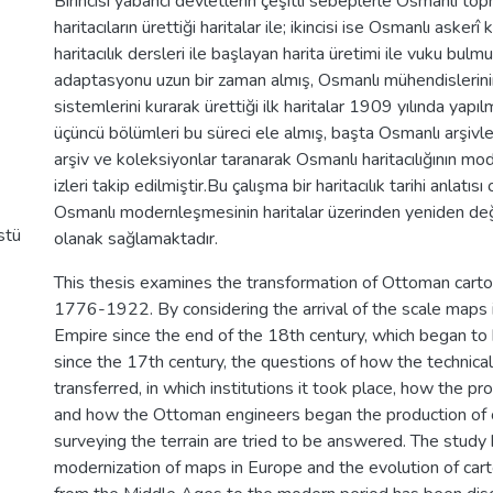
Birincisi yabancı devletlerin çeşitli sebeplerle Osmanlı topr
haritacıların ürettiği haritalar ile; ikincisi ise Osmanlı askerî
haritacılık dersleri ile başlayan harita üretimi ile vuku bulmu
adaptasyonu uzun bir zaman almış, Osmanlı mühendislerinin
sistemlerini kurarak ürettiği ilk haritalar 1909 yılında yapılmı
üçüncü bölümleri bu süreci ele almış, başta Osmanlı arşivle
arşiv ve koleksiyonlar taranarak Osmanlı haritacılığının m
izleri takip edilmiştir.Bu çalışma bir haritacılık tarihi anlatısı
Osmanlı modernleşmesinin haritalar üzerinden yeniden de
stü
olanak sağlamaktadır.
This thesis examines the transformation of Ottoman car
1776-1922. By considering the arrival of the scale maps
Empire since the end of the 18th century, which began to
since the 17th century, the questions of how the techni
transferred, in which institutions it took place, how the 
and how the Ottoman engineers began the production of 
surveying the terrain are tried to be answered. The study
modernization of maps in Europe and the evolution of car