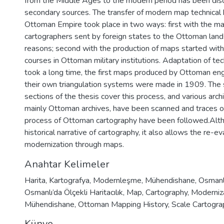
from the Middle Ages to the modern period has been dis
secondary sources. The transfer of modern map technical
Ottoman Empire took place in two ways: first with the m
cartographers sent by foreign states to the Ottoman lands
reasons; second with the production of maps started wit
courses in Ottoman military institutions. Adaptation of t
took a long time, the first maps produced by Ottoman engi
their own triangulation systems were made in 1909. The 
sections of the thesis cover this process, and various arch
mainly Ottoman archives, have been scanned and traces o
process of Ottoman cartography have been followed.Altho
historical narrative of cartography, it also allows the re-
modernization through maps.
Anahtar Kelimeler
Harita
,
Kartografya
,
Modernleşme
,
Mühendishane
,
Osmanlı
Osmanlı’da Ölçekli Haritacılık
,
Map
,
Cartography
,
Moderniz
Mühendishane
,
Ottoman Mapping History
,
Scale Cartogra
Künye