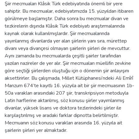
Şiir mecmuaları Klâsik Türk edebiyatında önemli bir yere
sahiptir. Bu mecmualar, edebiyatımızda 15. yüzyıldan itibaren
görülmeye başlamıştır. Daha sonra bu mecmualar divan ve
tezkirelerin dışında Klâsik Türk edebiyatı araştırmalarında
kaynak olarak kullanılmışlardır. Şiir mecmualarında
yayınlanmış divanlarda yer alan şiirlerin yanı sıra, mürettep
divanı veya divançesi olmayan şairlerin şiirleri de mevcuttur.
Aynı zamanda bu mecmualarda çeşitli şairler tarafından
yazılan nazireler de yer alır. Şiir mecmuaları müellifin zevkine
göre seçtiği şiirlerden oluştuğu için o dönemin şiir anlayışını
aksettirirler. Bu çalışmada, Millet Kütüphanesi’ndeki Ali Emîrî
Manzum 674’te kayıtlı 16. yüzyıla ait bir şiir mecmuasının 1b-
50a varakları arasındaki 207 şiir, transkripsiyon metoduyla
Latin harflerine aktarılmış, söz konusu şiirler yayımlanmış
divanlar, yüksek lisans ve doktora tezlerindeki şiirler ile
karşılaştırılmış ve aradaki farklar dipnotta belirtilmiştir.
Mecmuanın söz konusu varakları arasında 16. yüzyıla ait
şairlerin şiirleri yer almaktadır.