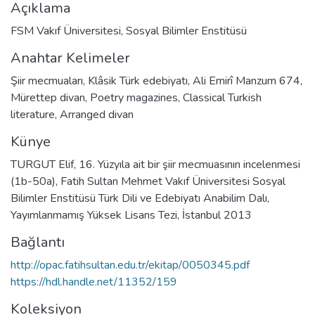
Açıklama
FSM Vakıf Üniversitesi, Sosyal Bilimler Enstitüsü
Anahtar Kelimeler
Şiir mecmuaları
,
Klâsik Türk edebiyatı
,
Ali Emirî Manzum 674
,
Mürettep divan
,
Poetry magazines
,
Classical Turkish
literature
,
Arranged divan
Künye
TURGUT Elif, 16. Yüzyıla ait bir şiir mecmuasının incelenmesi
(1b-50a), Fatih Sultan Mehmet Vakıf Üniversitesi Sosyal
Bilimler Enstitüsü Türk Dili ve Edebiyatı Anabilim Dalı,
Yayımlanmamış Yüksek Lisans Tezi, İstanbul 2013
Bağlantı
http://opac.fatihsultan.edu.tr/ekitap/0050345.pdf
https://hdl.handle.net/11352/159
Koleksiyon