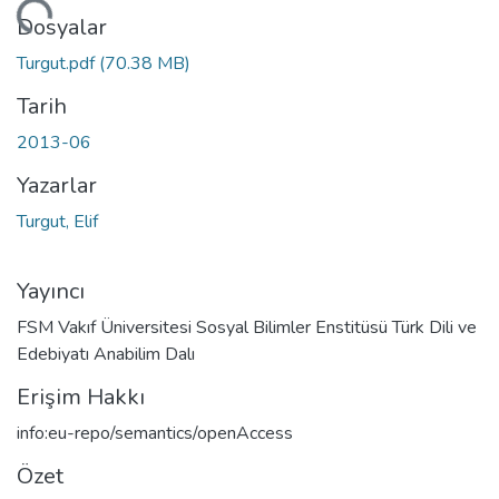
eniyor...
Dosyalar
Turgut.pdf
(70.38 MB)
Tarih
2013-06
Yazarlar
Turgut, Elif
Yayıncı
FSM Vakıf Üniversitesi Sosyal Bilimler Enstitüsü Türk Dili ve
Edebiyatı Anabilim Dalı
Erişim Hakkı
info:eu-repo/semantics/openAccess
Özet