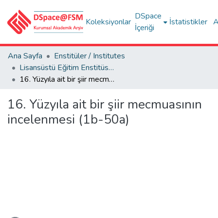
DSpace
Koleksiyonlar
İstatistikler
A
İçeriği
Ana Sayfa
Enstitüler / Institutes
Lisansüstü Eğitim Enstitüsü Tez Koleksiyonu
16. Yüzyıla ait bir şiir mecmuasının incelenmesi (1b-50a)
16. Yüzyıla ait bir şiir mecmuasının
incelenmesi (1b-50a)