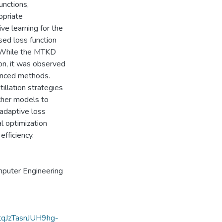
unctions,
opriate
e learning for the
sed loss function
. While the MTKD
on, it was observed
vanced methods.
llation strategies
cher models to
adaptive loss
l optimization
fficiency.
puter Engineering
ftqJzTasnJUH9hg-