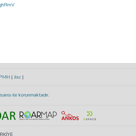
yghRmV
-PMH
|
Jisc
|
isansı ile korunmaktadır
.
ÜRKİYE