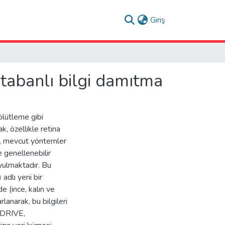
(current)
Giriş
tabanlı bilgi damıtma
ölütleme gibi
k, özellikle retina
i, mevcut yöntemler
e genellenebilir
yulmaktadır. Bu
dlı yeni bir
e (ince, kalın ve
anarak, bu bilgileri
, DRIVE,