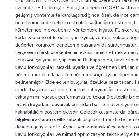
CHASEDB1, CHUAC ve DCA1 olmak üzere dört farklı reti
üzerinde test edilmiştir. Sonuçlar, önerilen ÇÖBD yaklaşım
gelişmiş yöntemlerle karşılaştırıldığında, özellikle ince dam
bölütlenmesinde belirgin üstünlük sağladığını göstermiştir.
kümelerinde, mevcut en iyi yöntemlere kıyasla F1 skoru a
kadar iyileşme elde edilmiştir. Ayrıca, yöntem yüksek doğ
değerleri korurken, genelleme başarısını da sürdürmüştür. 
çerçevenin farklı bileşenlerinin etkisini analiz etmek amacı
ablasyon çalışmaları yapılmıştır. Bu kapsamda, farklı bilgi d
kayıp fonksiyonları, sıcaklık ayarları ve öğretmen katkıları 
öğrenci modelin daha etkili öğrenmesi için uygun hiper pa
belirlenmiştir. Elde edilen bulgular, özellikle ceza tabanlı
model başarısını artırmada önemli rol oynadığını göstermi
yaklaşımının yüksek performanslı ve tekrar üretilebilir bi
ortaya koyarken, duyarlılık açısından bazı ileri düzey yönte
kalınabildiğini göstermektedir. Gelecek çalışmalarda, öğr
bilgilerini aktaran özellik tabanlı bilgi damıtma stratejileri 
daha da geliştirilebilir. Ayrıca, veri karmaşıklığına adaptif o
kayıp fonksiyonları ve mimari optimizasyon teknikleriyle