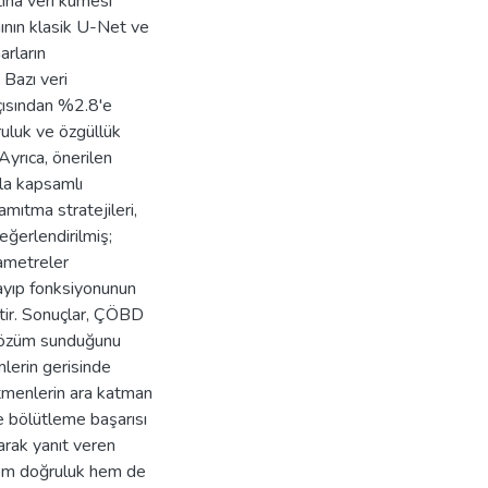
na veri kümesi
ının klasik U-Net ve
arların
 Bazı veri
çısından %2.8'e
ruluk ve özgüllük
Ayrıca, önerilen
yla kapsamlı
amıtma stratejileri,
değerlendirilmiş;
rametreler
 kayıp fonksiyonunun
ştir. Sonuçlar, ÇÖBD
r çözüm sunduğunu
mlerin gerisinde
etmenlerin ara katman
ile bölütleme başarısı
larak yanıt veren
 hem doğruluk hem de