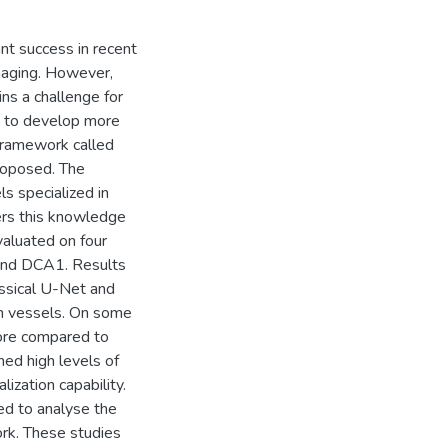
nt success in recent
maging. However,
ns a challenge for
d to develop more
 framework called
roposed. The
s specialized in
fers this knowledge
aluated on four
and DCA1. Results
ssical U-Net and
in vessels. On some
core compared to
ed high levels of
ization capability.
ed to analyse the
rk. These studies