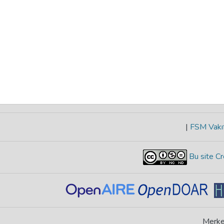
|
FSM Vakıf
Bu site Cr
Merke