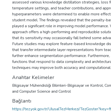
assessed various knowledge distillation strategies, loss f
temperature settings, and teacher contributions, and appr
hyperparameters were determined to enable more effectiv
student model. The findings revealed that the penalty-ba
played a significant role in improving model performance
approach offers a high-performing and reproducible soluti
that its sensitivity may occasionally fall behind some ad
Future studies may explore feature-based knowledge disti
that transfer intermediate layer representations from tea
further enhance segmentation performance. Furthermore, 
functions that respond to data complexity and architectura
techniques may improve both accuracy and computational e
Anahtar Kelimeler
Bilgisayar Mühendisliği Bilimleri-Bilgisayar ve Kontrol
,
Com
and Computer Science and Control
Bağlantı
https://tez.yok.gov.tr/UlusalTezMerkezi/TezGoster?key=