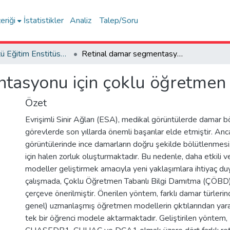
eriği
İstatistikler
Analiz
Talep/Soru
Lisansüstü Eğitim Enstitüsü Tez Koleksiyonu
Retinal damar segmentasyonu için çoklu öğretmen tabanlı bilgi damıtma
tasyonu için çoklu öğretmen 
Özet
Evrişimli Sinir Ağları (ESA), medikal görüntülerde damar b
görevlerde son yıllarda önemli başarılar elde etmiştir. Anca
görüntülerinde ince damarların doğru şekilde bölütlenmes
için halen zorluk oluşturmaktadır. Bu nedenle, daha etkili v
modeller geliştirmek amacıyla yeni yaklaşımlara ihtiyaç du
çalışmada, Çoklu Öğretmen Tabanlı Bilgi Damıtma (ÇÖBD) a
çerçeve önerilmiştir. Önerilen yöntem, farklı damar türlerind
genel) uzmanlaşmış öğretmen modellerin çıktılarından yararl
tek bir öğrenci modele aktarmaktadır. Geliştirilen yöntem