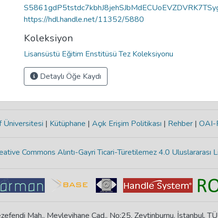
S5861gdP5tstdc7kbhJ8jehSJbMdECUoEVZDVRK7TS
https://hdl.handle.net/11352/5880
Koleksiyon
Lisansüstü Eğitim Enstitüsü Tez Koleksiyonu
Detaylı Öğe Kaydı
 Üniversitesi
|
Kütüphane
|
Açık Erişim Politikası
|
Rehber
|
OAI
eative Commons Alıntı-Gayri Ticari-Türetilemez 4.0 Uluslararası L
zefendi Mah., Mevlevihane Cad., No:25, Zeytinburnu, İstanbul, T