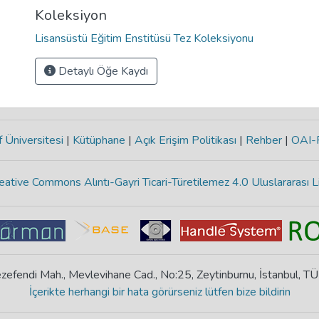
Koleksiyon
Lisansüstü Eğitim Enstitüsü Tez Koleksiyonu
Detaylı Öğe Kaydı
 Üniversitesi
|
Kütüphane
|
Açık Erişim Politikası
|
Rehber
|
OAI
eative Commons Alıntı-Gayri Ticari-Türetilemez 4.0 Uluslararası L
zefendi Mah., Mevlevihane Cad., No:25, Zeytinburnu, İstanbul, T
İçerikte herhangi bir hata görürseniz lütfen bize bildirin