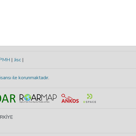
-PMH
|
Jisc
|
isansı ile korunmaktadır
.
ÜRKİYE