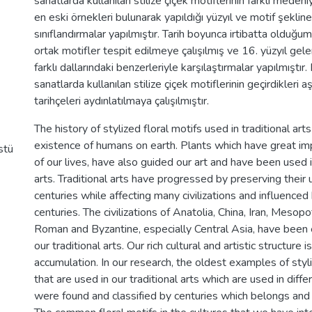
sanatlarda kullanılan stilize çiçek motiflerinin farklı meden
en eski örnekleri bulunarak yapıldığı yüzyıl ve motif şeklin
sınıflandırmalar yapılmıştır. Tarih boyunca irtibatta olduğu
ortak motifler tespit edilmeye çalışılmış ve 16. yüzyıl gel
farklı dallarındaki benzerleriyle karşılaştırmalar yapılmıştı
sanatlarda kullanılan stilize çiçek motiflerinin geçirdikleri a
tarihçeleri aydınlatılmaya çalışılmıştır.
The history of stylized floral motifs used in traditional art
existence of humans on earth. Plants which have great imp
stü
of our lives, have also guided our art and have been used i
arts. Traditional arts have progressed by preserving their 
centuries while affecting many civilizations and influence
centuries. The civilizations of Anatolia, China, Iran, Mesop
Roman and Byzantine, especially Central Asia, have been e
our traditional arts. Our rich cultural and artistic structure i
accumulation. In our research, the oldest examples of styli
that are used in our traditional arts which are used in differ
were found and classified by centuries which belongs and