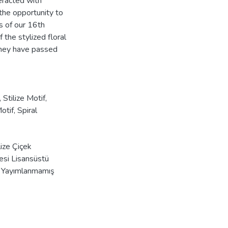
eracted with
the opportunity to
s of our 16th
 the stylized floral
 they have passed
,
Stilize Motif
,
otif
,
Spiral
ize Çiçek
tesi Lisansüstü
ı, Yayımlanmamış