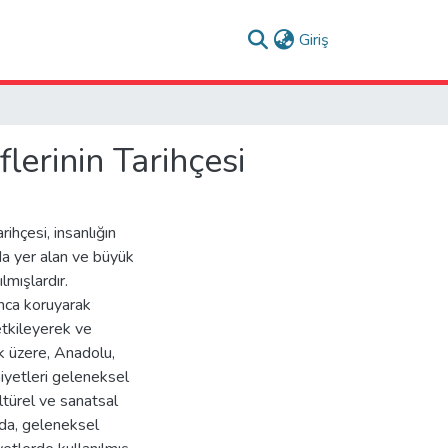
(current)
Giriş
lerinin Tarihçesi
rihçesi, insanlığın
nda yer alan ve büyük
lmışlardır.
unca koruyarak
etkileyerek ve
k üzere, Anadolu,
iyetleri geleneksel
ltürel ve sanatsal
zda, geleneksel