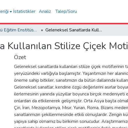
eriği
İstatistikler
Analiz
Talep/Soru
Lisansüstü Eğitim Enstitüsü Tez Koleksiyonu
Geleneksel Sanatlarda Kullanılan Stilize Çiçek Motiflerinin Tarihçesi
Kullanılan Stilize Çiçek Motif
Özet
Geleneksel sanatlarda kullanılan stilize çiçek motiflerinin ta
yeryüzündeki varlığıyla başlamıştır. Yaşantımızın her alanı
öneme sahip bitkiler, sanatımızın da bütün dallarında kullanı
Geleneksel sanatlar, kendine özgü değerlerini asırlar boy
ilerlemesinin yanında yüzyıllar boyunca birçok medeniyeti 
onlardan da etkilenerek gelişmiştir. Orta Asya başta olma
Çin, İran, Mezopotamya, Mısır, Yunan, Roma, Bizans meden
sanatlarımızın şekillenmesinde etkili olmuşlardır. Zengin kü
yapıya sahip olmamız bu birikimin sonucudur. Araştırmamı