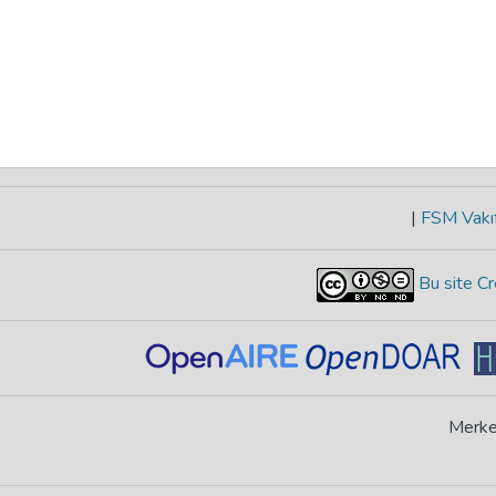
|
FSM Vakıf
Bu site Cr
Merke