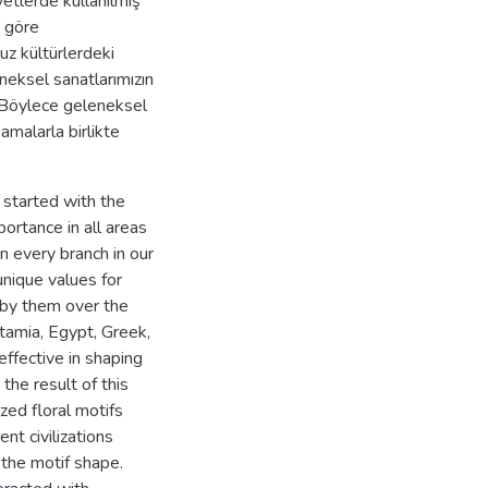
iyetlerde kullanılmış
e göre
muz kültürlerdeki
eneksel sanatlarımızın
r. Böylece geleneksel
şamalarla birlikte
s started with the
ortance in all areas
n every branch in our
unique values for
d by them over the
otamia, Egypt, Greek,
ffective in shaping
s the result of this
zed floral motifs
ent civilizations
 the motif shape.