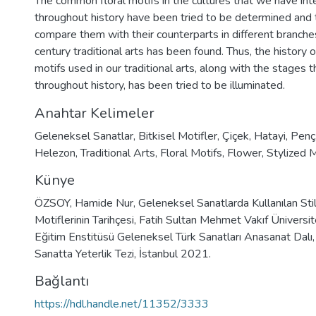
The common floral motifs in the cultures that we have int
throughout history have been tried to be determined and 
compare them with their counterparts in different branche
century traditional arts has been found. Thus, the history of
motifs used in our traditional arts, along with the stages
throughout history, has been tried to be illuminated.
Anahtar Kelimeler
Geleneksel Sanatlar
,
Bitkisel Motifler
,
Çiçek
,
Hatayi
,
Penç
Helezon
,
Traditional Arts
,
Floral Motifs
,
Flower
,
Stylized M
Künye
ÖZSOY, Hamide Nur, Geleneksel Sanatlarda Kullanılan Stil
Motiflerinin Tarihçesi, Fatih Sultan Mehmet Vakıf Üniversi
Eğitim Enstitüsü Geleneksel Türk Sanatları Anasanat Dal
Sanatta Yeterlik Tezi, İstanbul 2021.
Bağlantı
https://hdl.handle.net/11352/3333