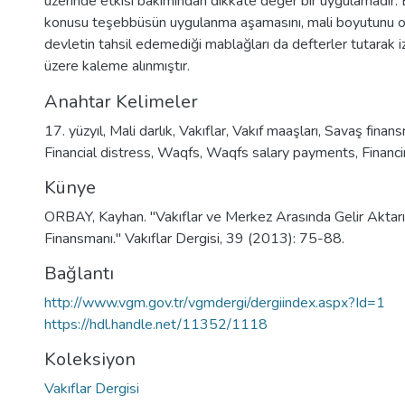
üzerinde etkisi bakımından dikkate değer bir uygulamadır. 
konusu teşebbüsün uygulanma aşamasını, mali boyutunu o
devletin tahsil edemediği mablağları da defterler tutarak 
üzere kaleme alınmıştır.
Anahtar Kelimeler
17. yüzyıl
,
Mali darlık
,
Vakıflar
,
Vakıf maaşları
,
Savaş finans
Financial distress
,
Waqfs
,
Waqfs salary payments
,
Financ
Künye
ORBAY, Kayhan. "Vakıflar ve Merkez Arasında Gelir Aktar
Finansmanı." Vakıflar Dergisi, 39 (2013): 75-88.
Bağlantı
http://www.vgm.gov.tr/vgmdergi/dergiindex.aspx?Id=1
https://hdl.handle.net/11352/1118
Koleksiyon
Vakıflar Dergisi