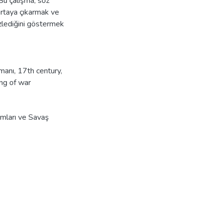
Bu çalışma, söz
rtaya çıkarmak ve
izlediğini göstermek
manı
,
17th century
,
ing of war
ımları ve Savaş