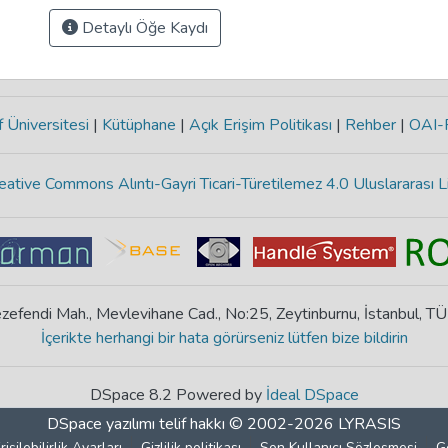
Detaylı Öğe Kaydı
 Üniversitesi
|
Kütüphane
|
Açık Erişim Politikası
|
Rehber
|
OAI
eative Commons Alıntı-Gayri Ticari-Türetilemez 4.0 Uluslararası L
zefendi Mah., Mevlevihane Cad., No:25, Zeytinburnu, İstanbul, T
İçerikte herhangi bir hata görürseniz lütfen bize bildirin
DSpace 8.2 Powered by
İdeal DSpace
DSpace yazılımı
telif hakkı © 2002-2026
LYRASIS
rişilebilirlik Ayarları
Gizlilik politikası
Son Kullanıcı Sözleşmesi
G