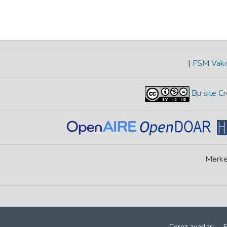
|
FSM Vakıf
Bu site Cr
Merke
Çerez ayarları
E