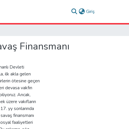
(current)
Giriş
Savaş Finansmanı
manlı Devleti
a, ilk akla gelen
irlerin ötesine geçen
eri devasa vakfın
iliyoruz. Ancak,
ek üzere vakıfların
17. yy sonlarında
 savaş finansmanı
osyal faaliyetleri