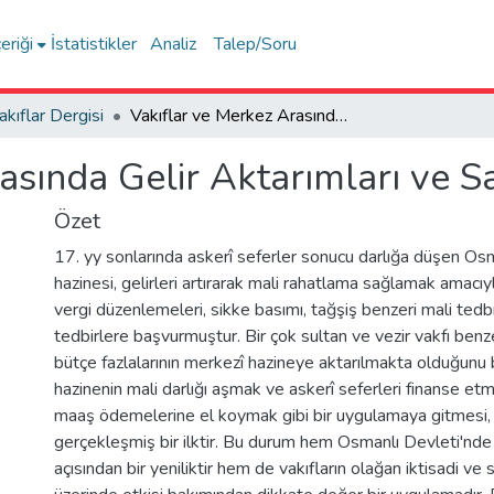
eriği
İstatistikler
Analiz
Talep/Soru
akıflar Dergisi
Vakıflar ve Merkez Arasında Gelir Aktarımları ve Savaş Finansmanı
asında Gelir Aktarımları ve 
Özet
17. yy sonlarında askerî seferler sonucu darlığa düşen Os
hazinesi, gelirleri artırarak mali rahatlama sağlamak amacıyl
vergi düzenlemeleri, sikke basımı, tağşiş benzeri mali tedb
tedbirlere başvurmuştur. Bir çok sultan ve vezir vakfı benz
bütçe fazlalarının merkezî hazineye aktarılmakta olduğunu b
hazinenin mali darlığı aşmak ve askerî seferleri finanse etm
maaş ödemelerine el koymak gibi bir uygulamaya gitmesi, 
gerçekleşmiş bir ilktir. Bu durum hem Osmanlı Devleti'nde
açısından bir yeniliktir hem de vakıfların olağan iktisadi ve s