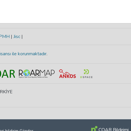
-PMH
|
Jisc
|
isansı ile korunmaktadır
.
ÜRKİYE
COAR Bildirimi
eri bildirim Gönder