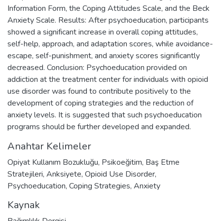
Information Form, the Coping Attitudes Scale, and the Beck
Anxiety Scale. Results: After psychoeducation, participants
showed a significant increase in overall coping attitudes,
self-help, approach, and adaptation scores, while avoidance-
escape, self-punishment, and anxiety scores significantly
decreased. Conclusion: Psychoeducation provided on
addiction at the treatment center for individuals with opioid
use disorder was found to contribute positively to the
development of coping strategies and the reduction of
anxiety levels. It is suggested that such psychoeducation
programs should be further developed and expanded.
Anahtar Kelimeler
Opiyat Kullanım Bozukluğu
,
Psikoeğitim
,
Baş Etme
Stratejileri
,
Anksiyete
,
Opioid Use Disorder
,
Psychoeducation
,
Coping Strategies
,
Anxiety
Kaynak
Bağımlılık Dergisi