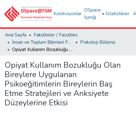
DSpace
Koleksiyonlar
İstatistikler
A
İçeriği
Ana Sayfa
Fakülteler / Faculties
İnsan ve Toplum Bilimleri Fakültesi / Faculty of Humanities and Social Sciences
Psikoloji Bölümü
Opiyat Kullanım Bozukluğu Olan Bireylere Uygulanan Psikoeğitimlerin Bireylerin Baş Etme Stratejileri ve Anksiyete Düzeylerine Etkisi
Opiyat Kullanım Bozukluğu Olan
Bireylere Uygulanan
Psikoeğitimlerin Bireylerin Baş
Etme Stratejileri ve Anksiyete
Düzeylerine Etkisi