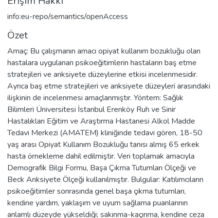
Erişim Hakkı
info:eu-repo/semantics/openAccess
Özet
Amaç: Bu çalışmanın amacı opiyat kullanım bozukluğu olan
hastalara uygulanan psikoeğitimlerin hastaların baş etme
stratejileri ve anksiyete düzeylerine etkisi incelenmesidir.
Ayrıca baş etme stratejileri ve anksiyete düzeyleri arasındaki
ilişkinin de incelenmesi amaçlanmıştır. Yöntem: Sağlık
Bilimleri Üniversitesi İstanbul Erenköy Ruh ve Sinir
Hastalıkları Eğitim ve Araştırma Hastanesi Alkol Madde
Tedavi Merkezi (AMATEM) kliniğinde tedavi gören, 18-50
yaş arası Opiyat Kullanım Bozukluğu tanısı almış 65 erkek
hasta örnekleme dahil edilmiştir. Veri toplamak amacıyla
Demografik Bilgi Formu, Başa Çıkma Tutumları Ölçeği ve
Beck Anksiyete Ölçeği kullanılmıştır. Bulgular: Katılımcıların
psikoeğitimler sonrasında genel başa çıkma tutumları,
kendine yardım, yaklaşım ve uyum sağlama puanlarının
anlamlı düzeyde yükseldiği; sakınma-kaçınma, kendine ceza