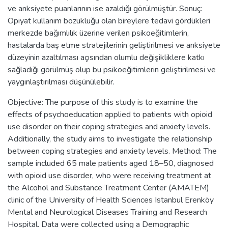
ve anksiyete puanlarının ise azaldığı görülmüştür. Sonuç:
Opiyat kullanım bozukluğu olan bireylere tedavi gördükleri
merkezde bağımlılık üzerine verilen psikoeğitimlerin,
hastalarda baş etme stratejilerinin geliştirilmesi ve anksiyete
düzeyinin azaltılması açısından olumlu değişikliklere katkı
sağladığı görülmüş olup bu psikoeğitimlerin geliştirilmesi ve
yaygınlaştırılması düşünülebilir.
Objective: The purpose of this study is to examine the
effects of psychoeducation applied to patients with opioid
use disorder on their coping strategies and anxiety levels.
Additionally, the study aims to investigate the relationship
between coping strategies and anxiety levels. Method: The
sample included 65 male patients aged 18–50, diagnosed
with opioid use disorder, who were receiving treatment at
the Alcohol and Substance Treatment Center (AMATEM)
clinic of the University of Health Sciences Istanbul Erenköy
Mental and Neurological Diseases Training and Research
Hospital. Data were collected using a Demographic