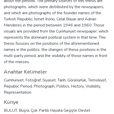
about the periods. The primary sources of this thesis are
photographs, which were distributed by the newspapers,
and which are photographs of the founder names of the
Turkish Republic; İsmet İnönü, Celal Bayar and Adnan
Menderes in the period between 1946 and 1960. Those
visuals are provided from the Cumhuriyet newspaper, which
represents the dominant political system in that time. This
thesis focuses on the positions of the aforementioned
names in the politics, the changes of these positions in the
multi-party period, and the visibility of those names in front
of the masses.
Anahtar Kelimeler
Cumhuriyet
,
Fotoğraf
,
Siyaset
,
Tarih
,
Görünürlük
,
Temsiliyet
,
Republic Period
,
Photograph
,
Politics
,
History
,
Visibility
,
Representation
Künye
BULUT, Büşra, Çok Partili Hayata Geçişte Devlet