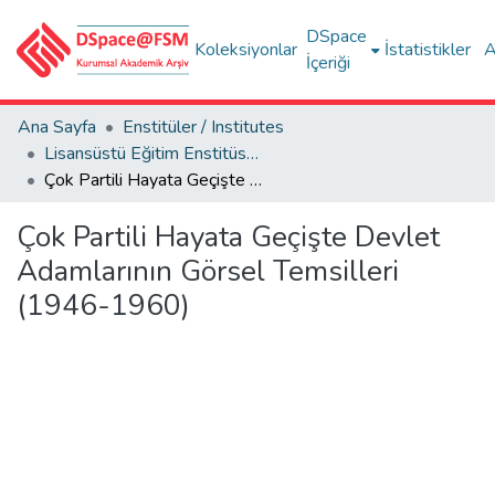
DSpace
Koleksiyonlar
İstatistikler
A
İçeriği
Ana Sayfa
Enstitüler / Institutes
Lisansüstü Eğitim Enstitüsü Tez Koleksiyonu
Çok Partili Hayata Geçişte Devlet Adamlarının Görsel Temsilleri (1946-1960)
Çok Partili Hayata Geçişte Devlet
Adamlarının Görsel Temsilleri
(1946-1960)