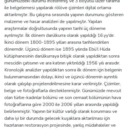
günümüzdeki durumu incelenmiş ve 3 boyutlu lazer tarama
ile belgelemesi yapılarak rölöve çizimleri dijital ortama
aktarılmıştır. Bu çalışma sırasında yapının durumunu gösteren
malzeme ve hasar analizleri de yapılmıştır. Yapılan
araştırmalar doğrultusunda yapının tarihi üç döneme
ayrılmıştır. İlk dönem darülkurra olarak yapıldığı 16.yy’dır.
İkinci dönem 1800-1895 yılları arasına tarihlendirilen
dönemdir. Üçüncü dönem ise 1895 yılında Ebü’l Hüda
kütüphanesinin darülkurraya bitişik olarak yapıldıktan sonra
mescidin çatısının ve ara katının yıktırıldığı 1956 yılı arasıdır.
Kronolojik analizler yapıldıktan sonra ilk dönem için belgenin
bulunmamasından dolayı, ikinci ve üçüncü dönemin ayrıntılı
olarak çalışılıp projelendirilmesine karar verilmiştir. Çizimler,
belge ve fotoğraflarla desteklenmiştir. Günümüzde mevcut
olan türbe-kadınlar bölümü ve son cemaat bölümünün hava
fotoğraflarına göre 2000 ile 2006 yılları arasında yapıldığı
belirlenmiştir. Yapının bir kültür varlığı olarak korunması ve
daha iyi bir durumda gelecek kuşaklara aktarılması için
hazırlanan restorasyon projesinde, yanlış müdahaleler ve