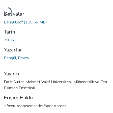
Yükleniyor...
Dosyalar
Bengül.pdf
(155.56 MB)
Tarih
2018
Yazarlar
Bengül, Beyza
Yayıncı
Fatih Sultan Mehmet Vakıf Üniversitesi, Mühendislik ve Fen
Bilimleri Enstitüsü
Erişim Hakkı
info:eu-repo/semantics/openAccess