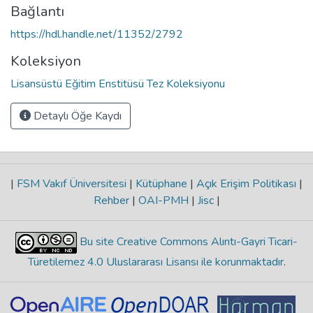
Bağlantı
https://hdl.handle.net/11352/2792
Koleksiyon
Lisansüstü Eğitim Enstitüsü Tez Koleksiyonu
Detaylı Öğe Kaydı
|
FSM Vakıf Üniversitesi
|
Kütüphane
|
Açık Erişim Politikası
|
Rehber
|
OAI-PMH
|
Jisc
|
Bu site Creative Commons Alıntı-Gayri Ticari-
Türetilemez 4.0 Uluslararası Lisansı ile korunmaktadır
.