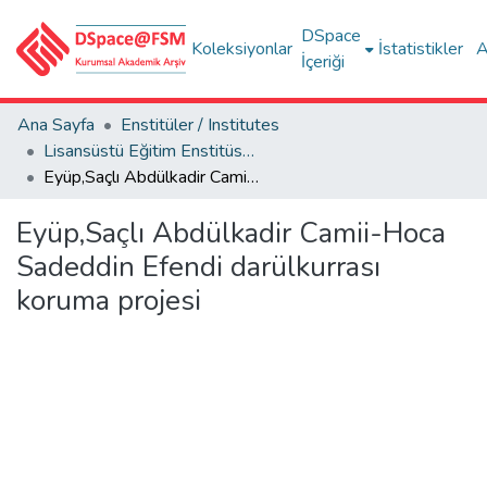
DSpace
Koleksiyonlar
İstatistikler
A
İçeriği
Ana Sayfa
Enstitüler / Institutes
Lisansüstü Eğitim Enstitüsü Tez Koleksiyonu
Eyüp,Saçlı Abdülkadir Camii-Hoca Sadeddin Efendi darülkurrası koruma projesi
Eyüp,Saçlı Abdülkadir Camii-Hoca
Sadeddin Efendi darülkurrası
koruma projesi