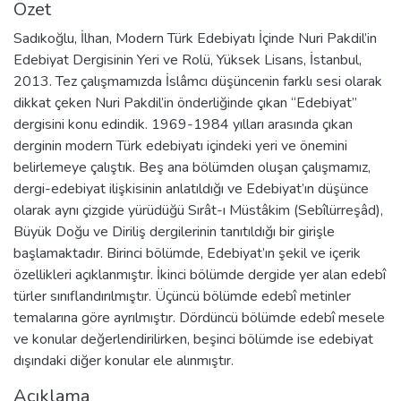
Özet
Sadıkoğlu, İlhan, Modern Türk Edebiyatı İçinde Nuri Pakdil’in
Edebiyat Dergisinin Yeri ve Rolü, Yüksek Lisans, İstanbul,
2013. Tez çalışmamızda İslâmcı düşüncenin farklı sesi olarak
dikkat çeken Nuri Pakdil’in önderliğinde çıkan “Edebiyat”
dergisini konu edindik. 1969-1984 yılları arasında çıkan
derginin modern Türk edebiyatı içindeki yeri ve önemini
belirlemeye çalıştık. Beş ana bölümden oluşan çalışmamız,
dergi-edebiyat ilişkisinin anlatıldığı ve Edebiyat’ın düşünce
olarak aynı çizgide yürüdüğü Sırât-ı Müstâkim (Sebîlürreşâd),
Büyük Doğu ve Diriliş dergilerinin tanıtıldığı bir girişle
başlamaktadır. Birinci bölümde, Edebiyat’ın şekil ve içerik
özellikleri açıklanmıştır. İkinci bölümde dergide yer alan edebî
türler sınıflandırılmıştır. Üçüncü bölümde edebî metinler
temalarına göre ayrılmıştır. Dördüncü bölümde edebî mesele
ve konular değerlendirilirken, beşinci bölümde ise edebiyat
dışındaki diğer konular ele alınmıştır.
Açıklama