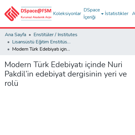
DSpace
Koleksiyonlar
İstatistikler
A
İçeriği
Ana Sayfa
Enstitüler / Institutes
Lisansüstü Eğitim Enstitüsü Tez Koleksiyonu
Modern Türk Edebiyatı içinde Nuri Pakdil’in edebiyat dergisinin yeri ve rolü
Modern Türk Edebiyatı içinde Nuri
Pakdil’in edebiyat dergisinin yeri ve
rolü