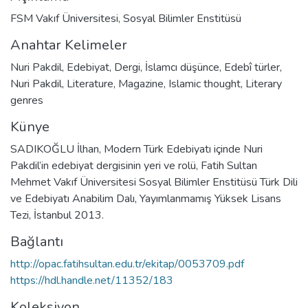
FSM Vakıf Üniversitesi, Sosyal Bilimler Enstitüsü
Anahtar Kelimeler
Nuri Pakdil
,
Edebiyat
,
Dergi
,
İslamcı düşünce
,
Edebî türler
,
Nuri Pakdil
,
Literature
,
Magazine
,
Islamic thought
,
Literary
genres
Künye
SADIKOĞLU İlhan, Modern Türk Edebiyatı içinde Nuri
Pakdil’in edebiyat dergisinin yeri ve rolü, Fatih Sultan
Mehmet Vakıf Üniversitesi Sosyal Bilimler Enstitüsü Türk Dili
ve Edebiyatı Anabilim Dalı, Yayımlanmamış Yüksek Lisans
Tezi, İstanbul 2013.
Bağlantı
http://opac.fatihsultan.edu.tr/ekitap/0053709.pdf
https://hdl.handle.net/11352/183
Koleksiyon