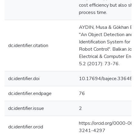
cost efficiency but also sho
process time.
AYDIN, Musa & Gökhan E
"An Object Detection and
Identification System for a
dc.identifier.citation
Robot Control". Balkan Jour
Electrical & Computer Engi
5.2 (2017): 73-76.
dc.identifier.doi
10.17694/bajece.336480
dc.identifier.endpage
76
dc.identifier.issue
2
https://orcid.org/0000-00
dc.identifier.orcid
3241-4297