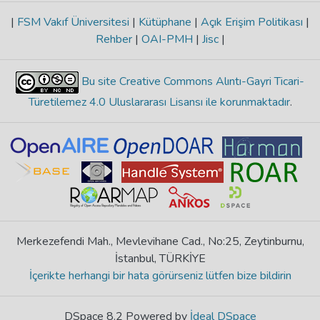
|
FSM Vakıf Üniversitesi
|
Kütüphane
|
Açık Erişim Politikası
|
Rehber
|
OAI-PMH
|
Jisc
|
Bu site Creative Commons Alıntı-Gayri Ticari-
Türetilemez 4.0 Uluslararası Lisansı ile korunmaktadır
.
Merkezefendi Mah., Mevlevihane Cad., No:25, Zeytinburnu,
İstanbul, TÜRKİYE
İçerikte herhangi bir hata görürseniz lütfen bize bildirin
DSpace 8.2 Powered by
İdeal DSpace