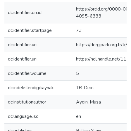
https://orcid.org/0000-00
dc.identifier.orcid
4095-6333
dc.identifier.startpage
73
dc.identifier.uri
https://dergipark.org.tr/tr/
dc.identifier.uri
https://hdl.handle.net/11
dc.identifier.volume
5
dc.indekslendigikaynak
TR-Dizin
dc.institutionauthor
Aydın, Musa
dc.language.iso
en
dc.publisher
Balkan Yayın