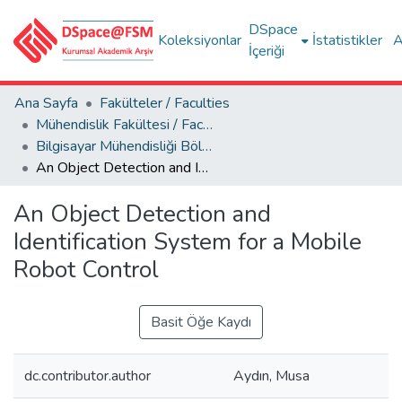
DSpace
Koleksiyonlar
İstatistikler
A
İçeriği
Ana Sayfa
Fakülteler / Faculties
Mühendislik Fakültesi / Faculty of Engineering
Bilgisayar Mühendisliği Bölümü
An Object Detection and Identification System for a Mobile Robot Control
An Object Detection and
Identification System for a Mobile
Robot Control
Basit Öğe Kaydı
dc.contributor.author
Aydın, Musa