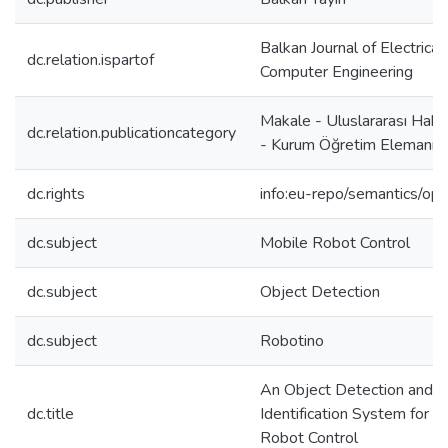
Balkan Journal of Electrical
dc.relation.ispartof
Computer Engineering
Makale - Uluslararası Hake
dc.relation.publicationcategory
- Kurum Öğretim Elemanı
dc.rights
info:eu-repo/semantics/op
dc.subject
Mobile Robot Control
dc.subject
Object Detection
dc.subject
Robotino
An Object Detection and
dc.title
Identification System for a
Robot Control