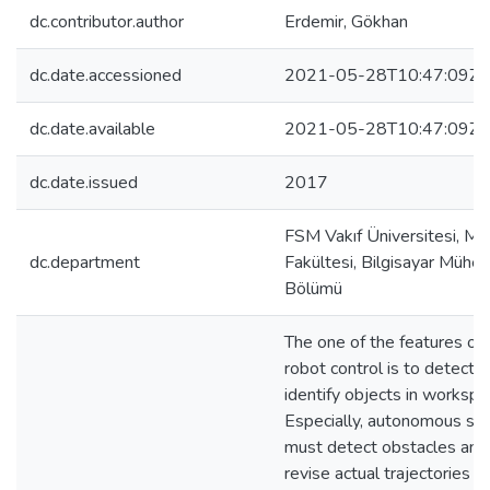
dc.contributor.author
Erdemir, Gökhan
dc.date.accessioned
2021-05-28T10:47:09Z
dc.date.available
2021-05-28T10:47:09Z
dc.date.issued
2017
FSM Vakıf Üniversitesi, Mü
dc.department
Fakültesi, Bilgisayar Mühend
Bölümü
The one of the features of
robot control is to detect 
identify objects in workspa
Especially, autonomous s
must detect obstacles and
revise actual trajectories a