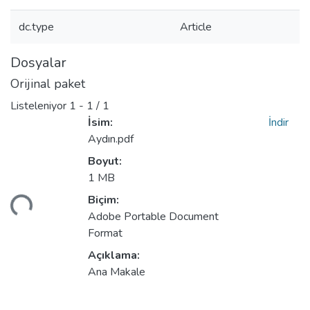
dc.type
Article
Dosyalar
Orijinal paket
Listeleniyor
1 - 1 / 1
İsim:
İndir
Aydın.pdf
Boyut:
1 MB
niyor...
Biçim:
Adobe Portable Document
Format
Açıklama:
Ana Makale