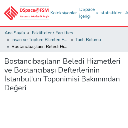
DSpace
Koleksiyonlar
İstatistikler
A
İçeriği
Ana Sayfa
Fakülteler / Faculties
İnsan ve Toplum Bilimleri Fakültesi / Faculty of Humanities and Social Sciences
Tarih Bölümü
Bostancıbaşıların Beledi Hizmetleri ve Bostancıbaşı Defterlerinin İstanbul'un Toponimisi Bakımından Değeri
Bostancıbaşıların Beledi Hizmetleri
ve Bostancıbaşı Defterlerinin
İstanbul'un Toponimisi Bakımından
Değeri