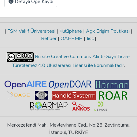
Detaylı Öğe Kaydı
|
FSM Vakıf Üniversitesi
|
Kütüphane
|
Açık Erişim Politikası
|
Rehber
|
OAI-PMH
|
Jisc
|
Bu site Creative Commons Alıntı-Gayri Ticari-
Türetilemez 4.0 Uluslararası Lisansı ile korunmaktadır
.
Merkezefendi Mah., Mevlevihane Cad., No:25, Zeytinburnu,
İstanbul, TÜRKİYE