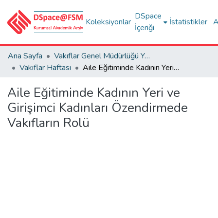
DSpace
Koleksiyonlar
İstatistikler
A
İçeriği
Ana Sayfa
Vakıflar Genel Müdürlüğü Yayınları
Vakıflar Haftası
Aile Eğitiminde Kadının Yeri ve Girişimci Kadınları Özendirmede Vakıfların Rolü
Aile Eğitiminde Kadının Yeri ve
Girişimci Kadınları Özendirmede
Vakıfların Rolü
Yükleniyor...