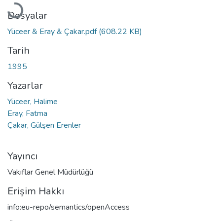
Dosyalar
Yüceer & Eray & Çakar.pdf
(608.22 KB)
Tarih
1995
Yazarlar
Yüceer, Halime
Eray, Fatma
Çakar, Gülşen Erenler
Yayıncı
Vakıflar Genel Müdürlüğü
Erişim Hakkı
info:eu-repo/semantics/openAccess