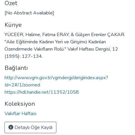
Özet
[No Abstract Available]
Künye
YÜCEER, Halime, Fatma ERAY, & Gülşen Erenler ÇAKAR.
"Aile Eğitiminde Kadının Yeri ve Girişimci Kadınları
Özendirmede Vakıfların Rolü." Vakıf Haftası Dergisi, 12
(1995): 127-134.
Bağlantı
http://www.vgm.gov.tr/vgmdergi/dergiindex.aspx?
Id=2#/1/zoomed
https://hdl.handle.net/11352/1058
Koleksiyon
Vakıflar Haftası
Detaylı Öğe Kaydı