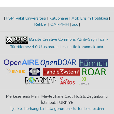
|
FSM Vakıf Üniversitesi
|
Kütüphane
|
Açık Erişim Politikası
|
Rehber
|
OAI-PMH
|
Jisc
|
Bu site Creative Commons Alıntı-Gayri Ticari-
Türetilemez 4.0 Uluslararası Lisansı ile korunmaktadır
.
Merkezefendi Mah., Mevlevihane Cad., No:25, Zeytinburnu,
İstanbul, TÜRKİYE
İçerikte herhangi bir hata görürseniz lütfen bize bildirin