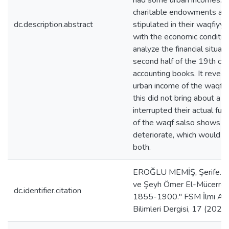
had some urban incomes. 
charitable endowments an
dc.description.abstract
stipulated in their waqfiyya
with the economic conditions
analyze the financial situati
second half of the 19th cen
accounting books. It reveals
urban income of the waqfs 
this did not bring about a pe
interrupted their actual func
of the waqf salso shows th
deteriorate, which would lea
both.
EROĞLU MEMİŞ, Şerife. "
ve Şeyh Ömer El-Mücerred 
dc.identifier.citation
1855-1900." FSM İlmi Araş
Bilimleri Dergisi, 17 (202