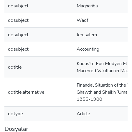
dc.subject
Maghariba
dc.subject
Waqf
dc.subject
Jerusalem
dc.subject
Accounting
Kudüs’te Ebu Medyen El-Ğ
dc.title
Mücerred Vakıflarının Mal
Financial Situation of the
dc.title.alternative
Ghawth and Sheikh ‘Umar A
1855-1900
dc.type
Article
Dosyalar