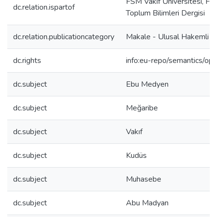
FSM Vakıf Üniversitesi, FSM
dc.relation.ispartof
Toplum Bilimleri Dergisi
dc.relation.publicationcategory
Makale - Ulusal Hakemli D
dc.rights
info:eu-repo/semantics/op
dc.subject
Ebu Medyen
dc.subject
Meğaribe
dc.subject
Vakıf
dc.subject
Kudüs
dc.subject
Muhasebe
dc.subject
Abu Madyan