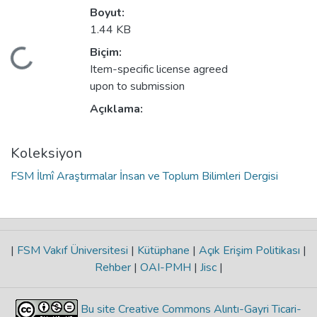
Boyut:
1.44 KB
Biçim:
kleniyor...
Item-specific license agreed
upon to submission
Açıklama:
Koleksiyon
FSM İlmî Araştırmalar İnsan ve Toplum Bilimleri Dergisi
|
FSM Vakıf Üniversitesi
|
Kütüphane
|
Açık Erişim Politikası
|
Rehber
|
OAI-PMH
|
Jisc
|
Bu site Creative Commons Alıntı-Gayri Ticari-