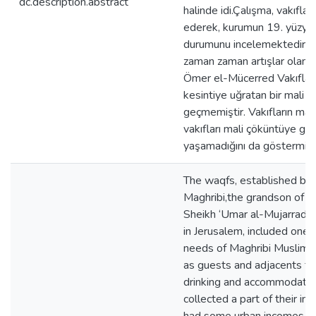
dc.description.abstract
halinde idi.Çalışma, vakıfla
ederek, kurumun 19. yüzyılın 
durumunu incelemektedir. Ta
zaman zaman artışlar olan
Ömer el-Mücerred Vakıfları,il
kesintiye uğratan bir mali
geçmemiştir. Vakıfların mal
vakıfları mali çöküntüye gö
yaşamadığını da göstermişti
The waqfs, established by
Maghribi,the grandson of 
Sheikh ‘Umar al-Mujarrad, 
in Jerusalem, included one
needs of Maghribi Muslims r
as guests and adjacents fr
drinking and accommodatio
collected a part of their in