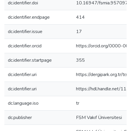
dc.identifier.doi
10.16947/fsmia.957097
dc.identifier.endpage
414
dc.identifier.issue
17
dc.identifier.orcid
https://orcid.org/0000-
dc.identifier.startpage
355
dc.identifier.uri
https://dergipark.org.tr/t
dc.identifier.uri
https://hdl.handle.net/11
dc.language.iso
tr
dc.publisher
FSM Vakıf Üniversitesi