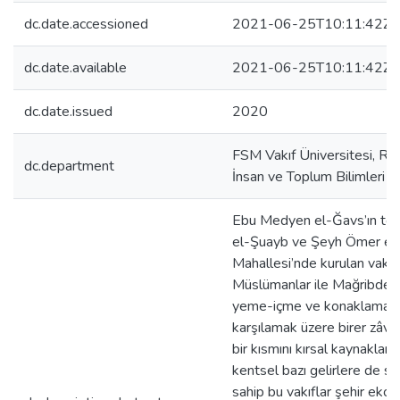
dc.date.accessioned
2021-06-25T10:11:42Z
dc.date.available
2021-06-25T10:11:42Z
dc.date.issued
2020
FSM Vakıf Üniversitesi, Rek
dc.department
İnsan ve Toplum Bilimleri D
Ebu Medyen el-Ğavs’ın to
el-Şuayb ve Şeyh Ömer el-
Mahallesi’nde kurulan vakıf
Müslümanlar ile Mağribden 
yeme-içme ve konaklama gibi 
karşılamak üzere birer zâviye
bir kısmını kırsal kaynaklar
kentsel bazı gelirlere de sa
sahip bu vakıflar şehir ekonom