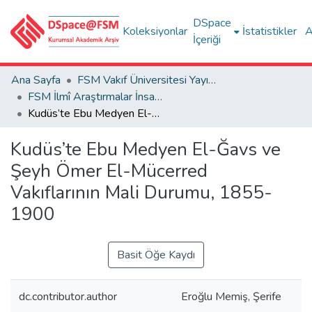
DSpace
Koleksiyonlar
İstatistikler
A
İçeriği
Ana Sayfa
FSM Vakıf Üniversitesi Yayınları / Publications of FSM Vakif University
FSM İlmî Araştırmalar İnsan ve Toplum Bilimleri Dergisi
Kudüs’te Ebu Medyen El-Ğavs ve Şeyh Ömer El-Mücerred Vakıflarının Mali Durumu, 1855-1900
Kudüs’te Ebu Medyen El-Ğavs ve
Şeyh Ömer El-Mücerred
Vakıflarının Mali Durumu, 1855-
1900
Basit Öğe Kaydı
dc.contributor.author
Eroğlu Memiş, Şerife