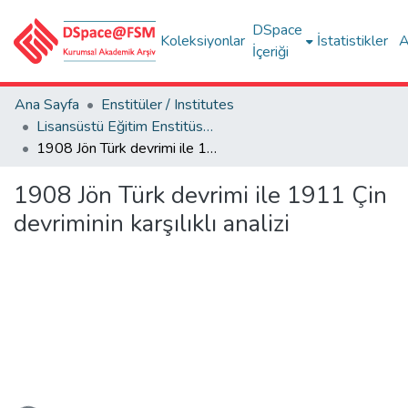
DSpace
Koleksiyonlar
İstatistikler
A
İçeriği
Ana Sayfa
Enstitüler / Institutes
Lisansüstü Eğitim Enstitüsü Tez Koleksiyonu
1908 Jön Türk devrimi ile 1911 Çin devriminin karşılıklı analizi
1908 Jön Türk devrimi ile 1911 Çin
devriminin karşılıklı analizi