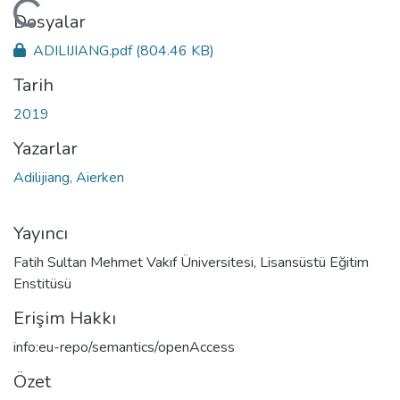
ükleniyor...
Dosyalar
ADILIJIANG.pdf
(804.46 KB)
Tarih
2019
Yazarlar
Adilijiang, Aierken
Yayıncı
Fatih Sultan Mehmet Vakıf Üniversitesi, Lisansüstü Eğitim
Enstitüsü
Erişim Hakkı
info:eu-repo/semantics/openAccess
Özet