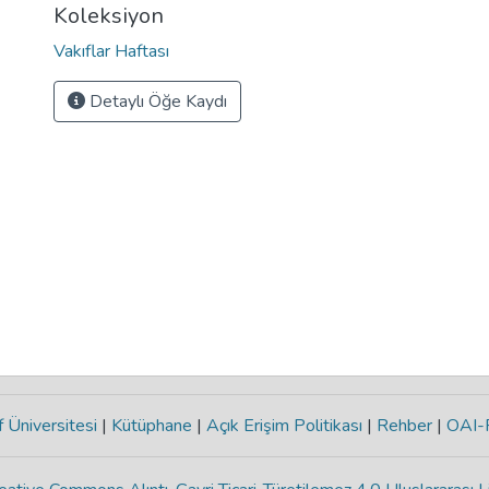
Koleksiyon
Vakıflar Haftası
Detaylı Öğe Kaydı
 Üniversitesi
|
Kütüphane
|
Açık Erişim Politikası
|
Rehber
|
OAI