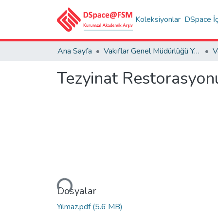
Koleksiyonlar
DSpace İç
Ana Sayfa
Vakıflar Genel Müdürlüğü Yayınları
V
Tezyinat Restorasyonu
Yükleniyor...
Dosyalar
Yılmaz.pdf
(5.6 MB)