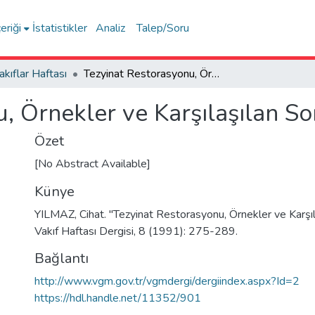
eriği
İstatistikler
Analiz
Talep/Soru
akıflar Haftası
Tezyinat Restorasyonu, Örnekler ve Karşılaşılan Sorunlar
, Örnekler ve Karşılaşılan So
Özet
[No Abstract Available]
Künye
YILMAZ, Cihat. "Tezyinat Restorasyonu, Örnekler ve Karşıla
Vakıf Haftası Dergisi, 8 (1991): 275-289.
Bağlantı
http://www.vgm.gov.tr/vgmdergi/dergiindex.aspx?Id=2
https://hdl.handle.net/11352/901