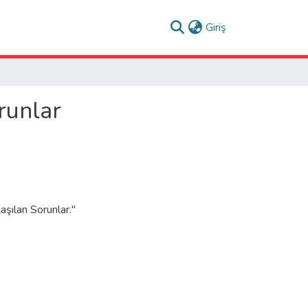
(current)
Giriş
runlar
şılan Sorunlar."