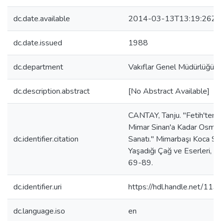
dc.date.available
2014-03-13T13:19:26Z
dc.date.issued
1988
dc.department
Vakıflar Genel Müdürlüğü Ya
dc.description.abstract
[No Abstract Available]
CANTAY, Tanju. "Fetih'ten 
Mimar Sinan'a Kadar Osman
dc.identifier.citation
Sanatı." Mimarbaşı Koca Si
Yaşadığı Çağ ve Eserleri, 1
69-89.
dc.identifier.uri
https://hdl.handle.net/11
dc.language.iso
en