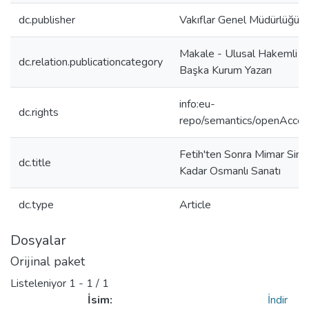
dc.publisher
Vakıflar Genel Müdürlüğü
Makale - Ulusal Hakemli De
dc.relation.publicationcategory
Başka Kurum Yazarı
info:eu-
dc.rights
repo/semantics/openAcce
Fetih'ten Sonra Mimar Sina
dc.title
Kadar Osmanlı Sanatı
dc.type
Article
Dosyalar
Orijinal paket
Listeleniyor
1 - 1 / 1
İsim:
İndir