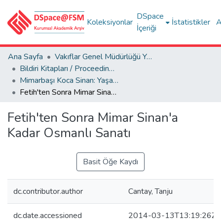
DSpace
Koleksiyonlar
İstatistikler
A
İçeriği
Ana Sayfa
Vakıflar Genel Müdürlüğü Yayınları
Bildiri Kitapları / Proceedings Books
Mimarbaşı Koca Sinan: Yaşadığı Çağ ve Eserleri 1-2
Fetih'ten Sonra Mimar Sinan'a Kadar Osmanlı Sanatı
Fetih'ten Sonra Mimar Sinan'a
Kadar Osmanlı Sanatı
Basit Öğe Kaydı
dc.contributor.author
Cantay, Tanju
dc.date.accessioned
2014-03-13T13:19:26Z