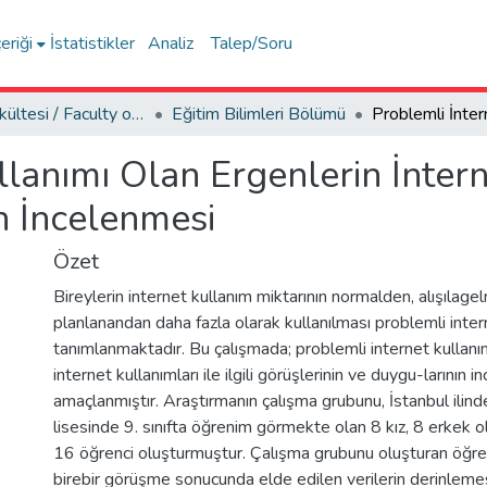
eriği
İstatistikler
Analiz
Talep/Soru
Eğitim Fakültesi / Faculty of Education
Eğitim Bilimleri Bölümü
lanımı Olan Ergenlerin İntern
n İncelenmesi
Özet
Bireylerin internet kullanım miktarının normalden, alışılag
planlanandan daha fazla olarak kullanılması problemli inter
tanımlanmaktadır. Bu çalışmada; problemli internet kullanı
internet kullanımları ile ilgili görüşlerinin ve duygu-larının 
amaçlanmıştır. Araştırmanın çalışma grubunu, İstanbul ilind
lisesinde 9. sınıfta öğrenim görmekte olan 8 kız, 8 erkek
16 öğrenci oluşturmuştur. Çalışma grubunu oluşturan öğren
birebir görüşme sonucunda elde edilen verilerin derinlemes