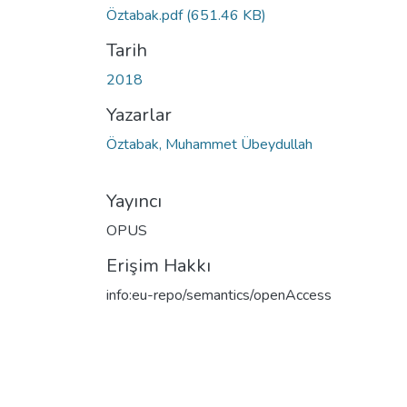
Öztabak.pdf
(651.46 KB)
Tarih
2018
Yazarlar
Öztabak, Muhammet Übeydullah
Yayıncı
OPUS
Erişim Hakkı
info:eu-repo/semantics/openAccess