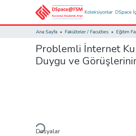
Koleksiyonlar
DSpace İç
Ana Sayfa
Fakülteler / Faculties
Problemli İnternet Kul
Duygu ve Görüşlerini
Yükleniyor...
Dosyalar