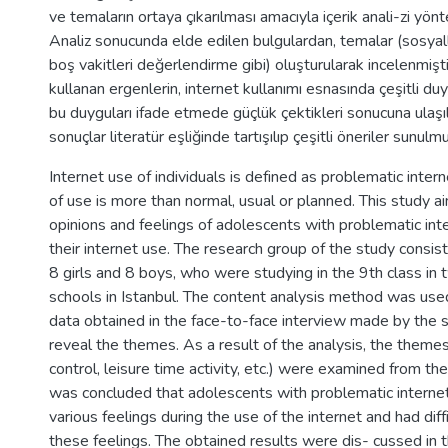
ve temaların ortaya çıkarılması amacıyla içerik anali-zi yönte
Analiz sonucunda elde edilen bulgulardan, temalar (sosyal
boş vakitleri değerlendirme gibi) oluşturularak incelenmişti
kullanan ergenlerin, internet kullanımı esnasında çeşitli du
bu duyguları ifade etmede güçlük çektikleri sonucuna ulaşıl
sonuçlar literatür eşliğinde tartışılıp çeşitli öneriler sunulm
Internet use of individuals is defined as problematic inter
of use is more than normal, usual or planned. This study 
opinions and feelings of adolescents with problematic int
their internet use. The research group of the study consis
8 girls and 8 boys, who were studying in the 9th class in 
schools in Istanbul. The content analysis method was use
data obtained in the face-to-face interview made by the 
reveal the themes. As a result of the analysis, the themes 
control, leisure time activity, etc.) were examined from the
was concluded that adolescents with problematic interne
various feelings during the use of the internet and had dif
these feelings. The obtained results were dis- cussed in t