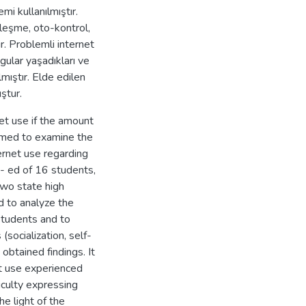
mi kullanılmıştır.
leşme, oto-kontrol,
r. Problemli internet
ygular yaşadıkları ve
mıştır. Elde edilen
uştur.
net use if the amount
aimed to examine the
ernet use regarding
t- ed of 16 students,
two state high
d to analyze the
students and to
(socialization, self-
 obtained findings. It
t use experienced
ficulty expressing
he light of the