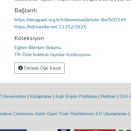
Bağlantı
https://dergipark.org.tr/tr/download/article-file/500349
https://hdl.handle.net/11352/3625
Koleksiyon
Eğitim Bilimleri Bölümü
TR-Dizin İndeksli Yayınlar Koleksiyonu
Detaylı Öğe Kaydı
 Üniversitesi
|
Kütüphane
|
Açık Erişim Politikası
|
Rehber
|
OAI
eative Commons Alıntı-Gayri Ticari-Türetilemez 4.0 Uluslararası L