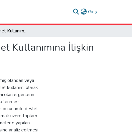
(current)
Giriş
Problemli İnternet Kullanımı Olan Ergenlerin İnternet Kullanımına İlişkin Duygu ve Görüşlerinin İncelenmesi
et Kullanımına İlişkin
elmiş olandan veya
net kullanımı olarak
mı olan ergenlerin
incelenmesi
e bulunan iki devlet
 olmak üzere toplam
cilerle yapılan
ine analiz edilmesi