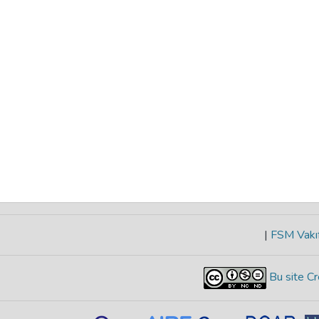
|
FSM Vakıf
Bu site Cr