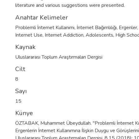
literature and various suggestions were presented.
Anahtar Kelimeler
Problemli İnternet Kullanımı
,
İnternet Bağımlılığı
,
Ergenler
Internet Use
,
Internet Addiction
,
Adolescents
,
High Schoo
Kaynak
Uluslararası Toplum Araştırmaları Dergisi
Cilt
8
Sayı
15
Künye
ÖZTABAK, Muhammet Übeydullah. "Problemli İnternet Ku
Ergenlerin İnternet Kullanımına İlişkin Duygu ve Görüşlerin
Uluslararası Toplum Araştırmaları Dergisi, 8.15 (2018):