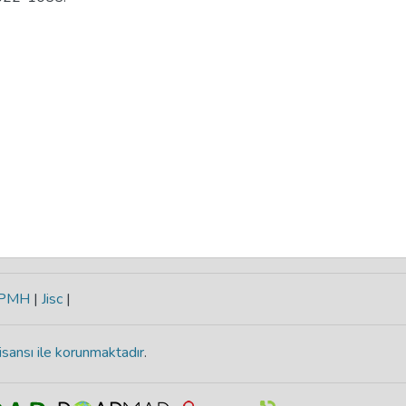
-PMH
|
Jisc
|
isansı ile korunmaktadır
.