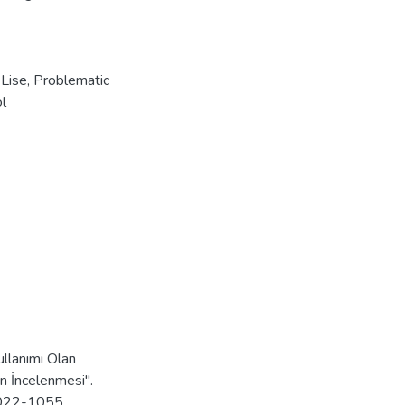
,
Lise
,
Problematic
l
llanımı Olan
in İncelenmesi".
 1022-1055.