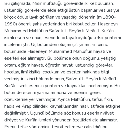
Bu çalışmada, Mısır müftülüğü görevinde iki kez bulunan,
üstlendiği görevlerde elde ettiği üstün başarılar vesilesiyle
birçok ödüle layık görülen ve yaşadığı dönemin (m.1890-
1990) önemli şahsiyetlerinden biri kabul edilen Haseneyn
Muhammed Mahlûf’un Safvetü’l-Beyân li Meâni’l-Kur’ân
isimli eseri ve onun, eserinde ortaya koyduğu tefsir yöntemi
incelenmiştir. Üç bölümden oluşan çalışmamızın birinci
bölümünde Haseneyn Muhammed Mahlûf’un hayatı ve
eserleri ele alınmıştır. Bu bölümde onun doğumu, yetiştiği
ortam, eğitim hayatı, öğretim hayatı, üstlendiği görevler,
hocaları, ilmî kişiliği, çocukları ve eserleri hakkında bilgi
verilmiştir. İkinci bölümde onun, Safvetü’l-Beyân li Meâni’l-
Kur’ân isimli eserinin yöntem ve kaynakları incelenmiştir. Bu
bölümde eserini yazma amacına ve eserinin genel
özelliklerine yer verilmiştir. Ayrıca Mahlûf’un, tefsir, fıkıh,
hadis ve Arap dilindeki kaynaklarından nasıl istifade ettiğine
değinilmiştir. Üçüncü bölümde söz konusu eserin rivâyet,
dirâyet ve Kur’ân ilimleri yönünden özellikleri ele alınmıştır.
Eserin tefsir yönteminin tespit edilmeye çalışıldığı bu