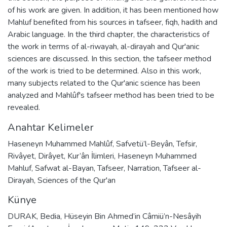
of his work are given. In addition, it has been mentioned how
Mahluf benefited from his sources in tafseer, fiqh, hadith and
Arabic language. In the third chapter, the characteristics of
the work in terms of al-riwayah, al-dirayah and Qur'anic
sciences are discussed. In this section, the tafseer method
of the work is tried to be determined. Also in this work,
many subjects related to the Qur'anic science has been
analyzed and Mahlûf's tafseer method has been tried to be
revealed.
Anahtar Kelimeler
Haseneyn Muhammed Mahlûf
,
Safvetü’l-Beyân
,
Tefsir
,
Rivâyet
,
Dirâyet
,
Kur’ân İlimleri
,
Haseneyn Muhammed
Mahluf
,
Safwat al-Bayan
,
Tafseer
,
Narration
,
Tafseer al-
Dirayah
,
Sciences of the Qur'an
Künye
DURAK, Bedia, Hüseyin Bin Ahmed’in Câmiü’n-Nesâyih