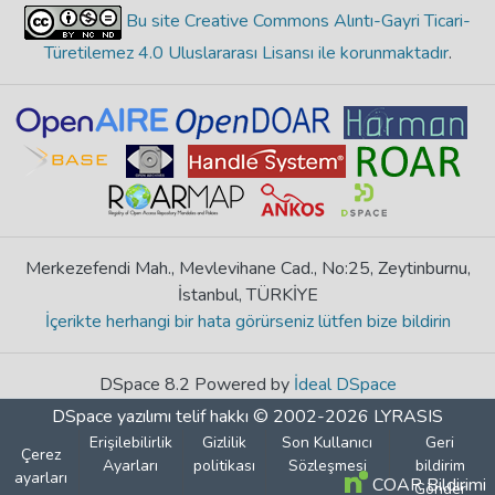
Bu site Creative Commons Alıntı-Gayri Ticari-
Türetilemez 4.0 Uluslararası Lisansı ile korunmaktadır
.
Merkezefendi Mah., Mevlevihane Cad., No:25, Zeytinburnu,
İstanbul, TÜRKİYE
İçerikte herhangi bir hata görürseniz lütfen bize bildirin
DSpace 8.2 Powered by
İdeal DSpace
DSpace yazılımı
telif hakkı © 2002-2026
LYRASIS
Erişilebilirlik
Gizlilik
Son Kullanıcı
Geri
Çerez
Ayarları
politikası
Sözleşmesi
bildirim
ayarları
COAR Bildirimi
Gönder