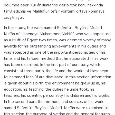
bölümde eser, Kur’ân ilimlerine dair birçok konu hakkında
tahlil edilmiş ve Mahlûf’un tefsir yöntemi ortaya konmaya
çalışılmıştır.
In this study, the work named Safvetü’l-Beyân li Meâni’l-
Kur’ân of Haseneyn Muhammed Mahlûf, who was appointed
as a Mufti of Egypt two times, was deemed worthy of many
awards for his outstanding achievements in his duties and
was accepted as one of the important personalities of his
time, and his tafseer method that he elaborated in his work
has been examined. In the first part of our study, which
consists of three parts, the life and the works of Haseneyn
Muhammed Mahlûf are discussed. In this section, information
is given about his birth, the environment he grew up in, his
education, his teaching, the duties he undertook, his
teachers, his scientific personality, his children and his works.
In the second part, the methods and sources of his work
named Safvetü’l-Beyân li Meâni’l-Kur’ân were examined. In
this section, the purpose of writing and the general features