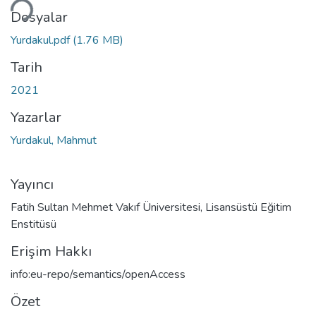
niyor...
Dosyalar
Yurdakul.pdf
(1.76 MB)
Tarih
2021
Yazarlar
Yurdakul, Mahmut
Yayıncı
Fatih Sultan Mehmet Vakıf Üniversitesi, Lisansüstü Eğitim
Enstitüsü
Erişim Hakkı
info:eu-repo/semantics/openAccess
Özet