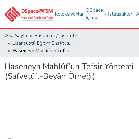
DSpace
Koleksiyonlar
İstatistikler
A
İçeriği
Ana Sayfa
Enstitüler / Institutes
Lisansüstü Eğitim Enstitüsü Tez Koleksiyonu
Haseneyn Mahlûf’un Tefsir Yöntemi (Safvetü’l-Beyân Örneği)
Haseneyn Mahlûf’un Tefsir Yöntemi
(Safvetü’l-Beyân Örneği)