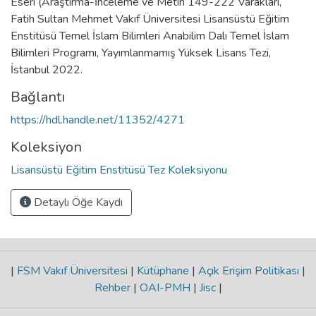
Eseri (Araştırma-İnceleme ve Metin 149-222 Varakları,
Fatih Sultan Mehmet Vakıf Üniversitesi Lisansüstü Eğitim
Enstitüsü Temel İslam Bilimleri Anabilim Dalı Temel İslam
Bilimleri Programı, Yayımlanmamış Yüksek Lisans Tezi,
İstanbul 2022.
Bağlantı
https://hdl.handle.net/11352/4271
Koleksiyon
Lisansüstü Eğitim Enstitüsü Tez Koleksiyonu
Detaylı Öğe Kaydı
|
FSM Vakıf Üniversitesi
|
Kütüphane
|
Açık Erişim Politikası
|
Rehber
|
OAI-PMH
|
Jisc
|