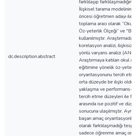
farklılaşıp farklılaşmadığını
İlişkisel tarama modelinin 
öncesi öğretmen adayı ile y
toplama aracı olarak “Okul
Öz-yeterlik Ölçeği” ve "Ba
kullanılmıştır. Araştırmada e
korelasyon analizi, ilişkisiz
yönlü varyans analizi (ANOVA
dc.description.abstract
Araştırmaya katılan okul ön
eğitimine yönelik öz-yeterl
oryantasyonunu tercih etme 
orta düzeyde bir ilişki oldu
yaklaşma ve performans-k
tercih etme düzeyleri ile fe
arasında ise pozitif ve düşü
sonucuna ulaşılmıştır. Ayrıca
başarı amaç oryantasyonları
olarak farklılaşmadığı tespit
sadece öğrenme amaç orya