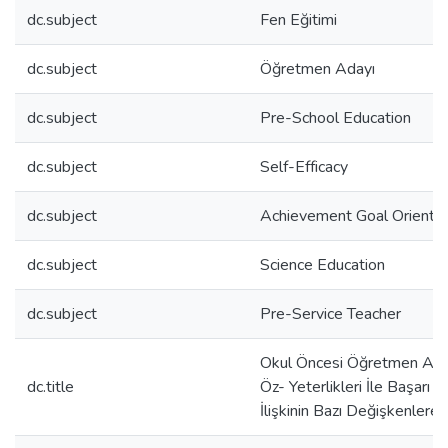
dc.subject
Fen Eğitimi
dc.subject
Öğretmen Adayı
dc.subject
Pre-School Education
dc.subject
Self-Efficacy
dc.subject
Achievement Goal Orientat
dc.subject
Science Education
dc.subject
Pre-Service Teacher
Okul Öncesi Öğretmen Adayl
dc.title
Öz- Yeterlikleri İle Başarı
İlişkinin Bazı Değişkenlere