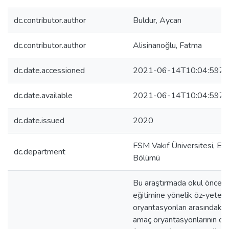
dc.contributor.author
Buldur, Aycan
dc.contributor.author
Alisinanoğlu, Fatma
dc.date.accessioned
2021-06-14T10:04:59Z
dc.date.available
2021-06-14T10:04:59Z
dc.date.issued
2020
FSM Vakıf Üniversitesi, Eği
dc.department
Bölümü
Bu araştırmada okul öncesi
eğitimine yönelik öz-yeterl
oryantasyonları arasındaki i
amaç oryantasyonlarının cin