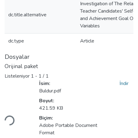
Investigatıon of The Rela
Teacher Candidates' Self-E
dc.title.alternative
and Achievement Goal Ori
Variables
dc.type
Article
Dosyalar
Orijinal paket
Listeleniyor
1 - 1 / 1
İsim:
İndir
Buldur.pdf
Boyut:
Yükleniyor...
421.59 KB
Biçim:
Adobe Portable Document
Format