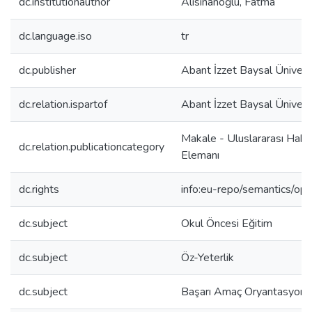
dc.institutionauthor
Alisinanoğlu, Fatma
dc.language.iso
tr
dc.publisher
Abant İzzet Baysal Ünivers
dc.relation.ispartof
Abant İzzet Baysal Üniversi
Makale - Uluslararası Hak
dc.relation.publicationcategory
Elemanı
dc.rights
info:eu-repo/semantics/op
dc.subject
Okul Öncesi Eğitim
dc.subject
Öz-Yeterlik
dc.subject
Başarı Amaç Oryantasyon