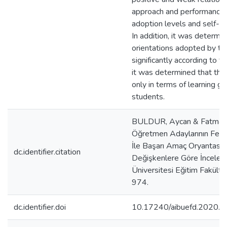
approach and performance-
adoption levels and self-ef
In addition, it was determi
orientations adopted by the 
significantly according to t
it was determined that ther
only in terms of learning go
students.
BULDUR, Aycan & Fatma 
Öğretmen Adaylarının Fen Eğ
İle Başarı Amaç Oryantasyonl
dc.identifier.citation
Değişkenlere Göre İncelenm
Üniversitesi Eğitim Fakülte
974.
dc.identifier.doi
10.17240/aibuefd.2020..