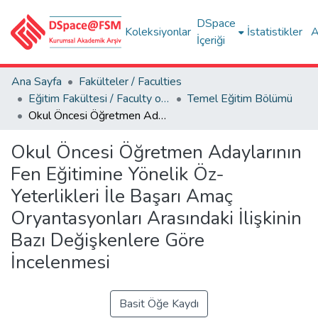
DSpace
Koleksiyonlar
İstatistikler
A
İçeriği
Ana Sayfa
Fakülteler / Faculties
Eğitim Fakültesi / Faculty of Education
Temel Eğitim Bölümü
Okul Öncesi Öğretmen Adaylarının Fen Eğitimine Yönelik Öz- Yeterlikleri İle Başarı Amaç Oryantasyonları Arasındaki İlişkinin Bazı Değişkenlere Göre İncelenmesi
Okul Öncesi Öğretmen Adaylarının
Fen Eğitimine Yönelik Öz-
Yeterlikleri İle Başarı Amaç
Oryantasyonları Arasındaki İlişkinin
Bazı Değişkenlere Göre
İncelenmesi
Basit Öğe Kaydı