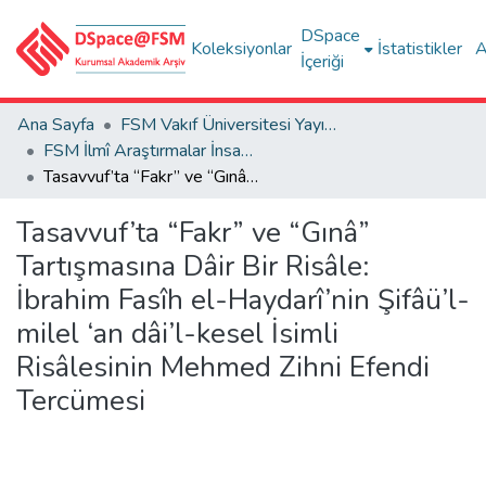
DSpace
Koleksiyonlar
İstatistikler
A
İçeriği
Ana Sayfa
FSM Vakıf Üniversitesi Yayınları / Publications of FSM Vakif University
FSM İlmî Araştırmalar İnsan ve Toplum Bilimleri Dergisi
Tasavvuf’ta “Fakr” ve “Gınâ” Tartışmasına Dâir Bir Risâle: İbrahim Fasîh el-Haydarî’nin Şifâü’l-milel ‘an dâi’l-kesel İsimli Risâlesinin Mehmed Zihni Efendi Tercümesi
Tasavvuf’ta “Fakr” ve “Gınâ”
Tartışmasına Dâir Bir Risâle:
İbrahim Fasîh el-Haydarî’nin Şifâü’l-
milel ‘an dâi’l-kesel İsimli
Risâlesinin Mehmed Zihni Efendi
Tercümesi