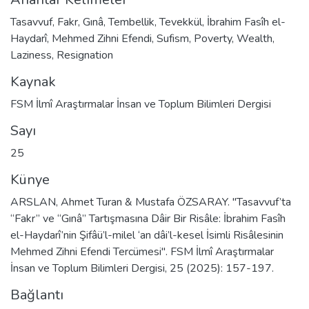
Tasavvuf
,
Fakr
,
Gınâ
,
Tembellik
,
Tevekkül
,
İbrahim Fasîh el-
Haydarî
,
Mehmed Zihni Efendi
,
Sufism
,
Poverty
,
Wealth
,
Laziness
,
Resignation
Kaynak
FSM İlmî Araştırmalar İnsan ve Toplum Bilimleri Dergisi
Sayı
25
Künye
ARSLAN, Ahmet Turan & Mustafa ÖZSARAY. "Tasavvuf’ta
“Fakr” ve “Gınâ” Tartışmasına Dâir Bir Risâle: İbrahim Fasîh
el-Haydarî’nin Şifâü’l-milel ‘an dâi’l-kesel İsimli Risâlesinin
Mehmed Zihni Efendi Tercümesi". FSM İlmî Araştırmalar
İnsan ve Toplum Bilimleri Dergisi, 25 (2025): 157-197.
Bağlantı