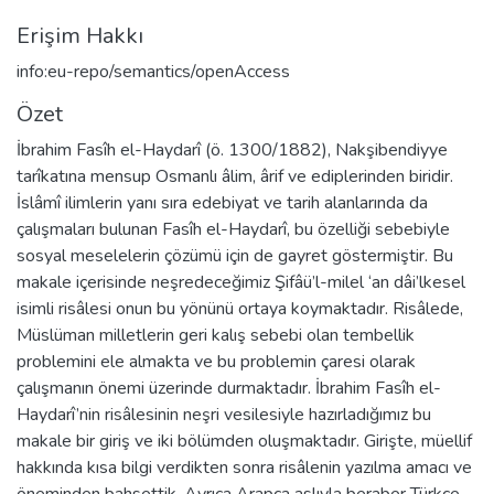
Erişim Hakkı
info:eu-repo/semantics/openAccess
Özet
İbrahim Fasîh el-Haydarî (ö. 1300/1882), Nakşibendiyye
tarîkatına mensup Osmanlı âlim, ârif ve ediplerinden biridir.
İslâmî ilimlerin yanı sıra edebiyat ve tarih alanlarında da
çalışmaları bulunan Fasîh el-Haydarî, bu özelliği sebebiyle
sosyal meselelerin çözümü için de gayret göstermiştir. Bu
makale içerisinde neşredeceğimiz Şifâü’l-milel ‘an dâi’lkesel
isimli risâlesi onun bu yönünü ortaya koymaktadır. Risâlede,
Müslüman milletlerin geri kalış sebebi olan tembellik
problemini ele almakta ve bu problemin çaresi olarak
çalışmanın önemi üzerinde durmaktadır. İbrahim Fasîh el-
Haydarî’nin risâlesinin neşri vesilesiyle hazırladığımız bu
makale bir giriş ve iki bölümden oluşmaktadır. Girişte, müellif
hakkında kısa bilgi verdikten sonra risâlenin yazılma amacı ve
öneminden bahsettik. Ayrıca Arapça aslıyla beraber Türkçe