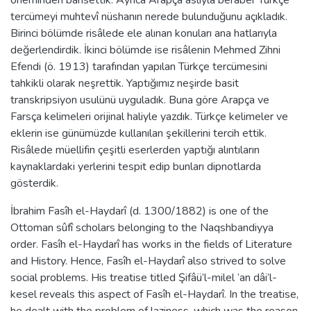
tercümeyi muhtevî nüshanın nerede bulunduğunu açıkladık.
Birinci bölümde risâlede ele alınan konuları ana hatlarıyla
değerlendirdik. İkinci bölümde ise risâlenin Mehmed Zihni
Efendi (ö. 1913) tarafından yapılan Türkçe tercümesini
tahkikli olarak neşrettik. Yaptığımız neşirde basit
transkripsiyon usulünü uyguladık. Buna göre Arapça ve
Farsça kelimeleri orijinal haliyle yazdık. Türkçe kelimeler ve
eklerin ise günümüzde kullanılan şekillerini tercih ettik.
Risâlede müellifin çeşitli eserlerden yaptığı alıntıların
kaynaklardaki yerlerini tespit edip bunları dipnotlarda
gösterdik.
İbrahim Fasîh el-Haydarî (d. 1300/1882) is one of the
Ottoman sûfî scholars belonging to the Naqshbandiyya
order. Fasîh el-Haydarî has works in the fields of Literature
and History. Hence, Fasîh el-Haydarî also strived to solve
social problems. His treatise titled Şifâü’l-milel ‘an dâi’l-
kesel reveals this aspect of Fasîh el-Haydarî. In the treatise,
he dealt with the problem of laziness, which was the reason