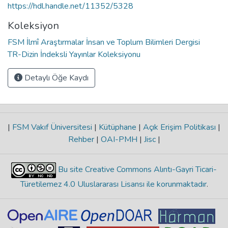
https://hdl.handle.net/11352/5328
Koleksiyon
FSM İlmî Araştırmalar İnsan ve Toplum Bilimleri Dergisi
TR-Dizin İndeksli Yayınlar Koleksiyonu
Detaylı Öğe Kaydı
|
FSM Vakıf Üniversitesi
|
Kütüphane
|
Açık Erişim Politikası
|
Rehber
|
OAI-PMH
|
Jisc
|
Bu site Creative Commons Alıntı-Gayri Ticari-
Türetilemez 4.0 Uluslararası Lisansı ile korunmaktadır
.