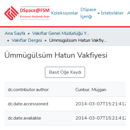
DSpace
Koleksiyonlar
İstatistikler
A
İçeriği
Ana Sayfa
Vakıflar Genel Müdürlüğü Yayınları
Vakıflar Dergisi
Ümmügülsüm Hatun Vakfiyesi
Ümmügülsüm Hatun Vakfiyesi
Basit Öğe Kaydı
dc.contributor.author
Cunbur, Müjgan
dc.date.accessioned
2014-03-07T15:21:41Z
dc.date.available
2014-03-07T15:21:41Z