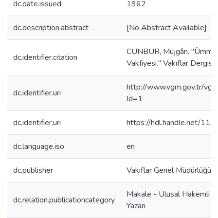
dc.date.issued
1962
dc.description.abstract
[No Abstract Available]
CUNBUR, Müjgân. "Ümmüg
dc.identifier.citation
Vakfiyesi." Vakıflar Dergis
http://www.vgm.gov.tr/vgm
dc.identifier.uri
Id=1
dc.identifier.uri
https://hdl.handle.net/11
dc.language.iso
en
dc.publisher
Vakıflar Genel Müdürlüğü
Makale - Ulusal Hakemli D
dc.relation.publicationcategory
Yazarı