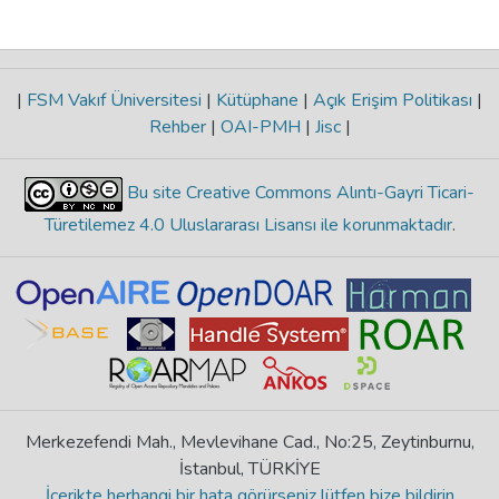
|
FSM Vakıf Üniversitesi
|
Kütüphane
|
Açık Erişim Politikası
|
Rehber
|
OAI-PMH
|
Jisc
|
Bu site Creative Commons Alıntı-Gayri Ticari-
Türetilemez 4.0 Uluslararası Lisansı ile korunmaktadır
.
Merkezefendi Mah., Mevlevihane Cad., No:25, Zeytinburnu,
İstanbul, TÜRKİYE
İçerikte herhangi bir hata görürseniz lütfen bize bildirin