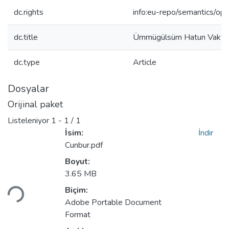
dc.rights
info:eu-repo/semantics/op
dc.title
Ümmügülsüm Hatun Vakfiy
dc.type
Article
Dosyalar
Orijinal paket
Listeleniyor
1 - 1 / 1
İsim:
İndir
Cunbur.pdf
Boyut:
3.65 MB
niyor...
Biçim:
Adobe Portable Document
Format