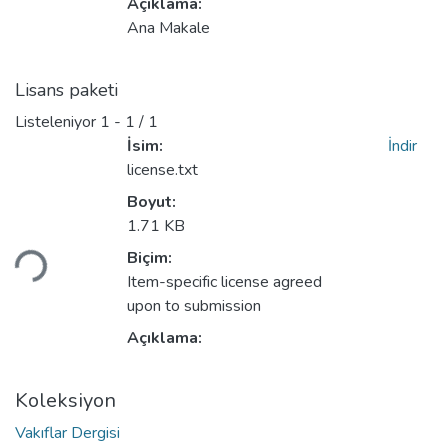
Açıklama:
Ana Makale
Lisans paketi
Listeleniyor
1 - 1 / 1
İsim:
İndir
license.txt
Boyut:
1.71 KB
niyor...
Biçim:
Item-specific license agreed
upon to submission
Açıklama:
Koleksiyon
Vakıflar Dergisi