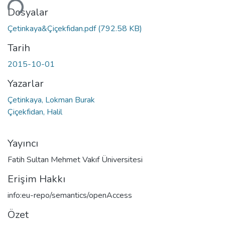
niyor...
Dosyalar
Çetinkaya&Çiçekfidan.pdf
(792.58 KB)
Tarih
2015-10-01
Yazarlar
Çetinkaya, Lokman Burak
Çiçekfidan, Halil
Yayıncı
Fatih Sultan Mehmet Vakıf Üniversitesi
Erişim Hakkı
info:eu-repo/semantics/openAccess
Özet