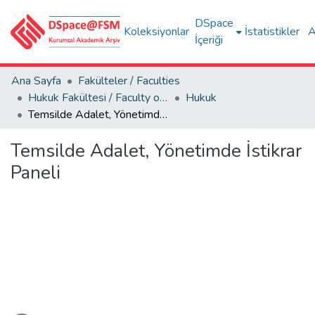
DSpace
Koleksiyonlar
İstatistikler
A
İçeriği
Ana Sayfa
Fakülteler / Faculties
Hukuk Fakültesi / Faculty of Law
Hukuk
Temsilde Adalet, Yönetimde İstikrar Paneli
Temsilde Adalet, Yönetimde İstikrar
Paneli