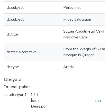
dc.subject
Personnel
dc.subject
Friday salutation
Sultan Abdülmecid Vakıflar
dc.title
Mecidiye Camii
From the Waqfs of Sultan 
dc.title.alternative
Mosque in Çırağan
dc.type
Article
Dosyalar
Orijinal paket
Listeleniyor
1 - 1 / 1
İsim:
İndir
Deniz.pdf