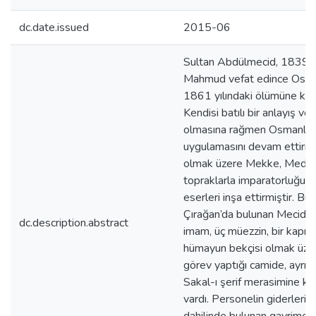
dc.date.issued
2015-06
Sultan Abdülmecid, 1839 yıl
Mahmud vefat edince Osman
1861 yılındaki ölümüne kada
Kendisi batılı bir anlayış v
olmasına rağmen Osmanlılar
uygulamasını devam ettirmi
olmak üzere Mekke, Medine 
topraklarla imparatorluğun 
eserleri inşa ettirmiştir. Bun
Çırağan’da bulunan Mecidiye C
dc.description.abstract
imam, üç müezzin, bir kapıcı
hümayun bekçisi olmak üzer
görev yaptığı camide, ayrıc
Sakal-ı şerif merasimine kat
vardı. Personelin giderleri v