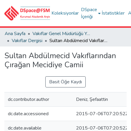
DSpace
Koleksiyonlar
İstatistikler
A
İçeriği
Ana Sayfa
Vakıflar Genel Müdürlüğü Yayınları
Vakıflar Dergisi
Sultan Abdülmecid Vakıflarından Çırağan Mecidiye Camii
Sultan Abdülmecid Vakıflarından
Çırağan Mecidiye Camii
Basit Öğe Kaydı
dc.contributor.author
Deniz, Şefaattin
dc.date.accessioned
2015-07-06T07:20:52Z
dc.date.available
2015-07-06T07:20:52Z