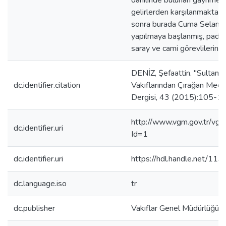
dahilinde bulunan gayrimenk
gelirlerden karşılanmaktayd
sonra burada Cuma Selamlığ
yapılmaya başlanmış, padişa
saray ve cami görevlilerine 
DENİZ, Şefaattin. "Sultan
dc.identifier.citation
Vakıflarından Çırağan Mecid
Dergisi, 43 (2015):105-11
http://www.vgm.gov.tr/vgm
dc.identifier.uri
Id=1
dc.identifier.uri
https://hdl.handle.net/11
dc.language.iso
tr
dc.publisher
Vakıflar Genel Müdürlüğü