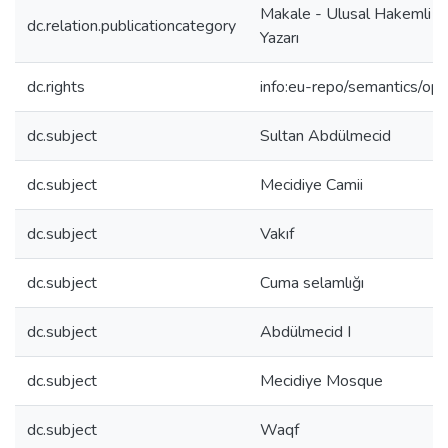
Makale - Ulusal Hakemli D
dc.relation.publicationcategory
Yazarı
dc.rights
info:eu-repo/semantics/op
dc.subject
Sultan Abdülmecid
dc.subject
Mecidiye Camii
dc.subject
Vakıf
dc.subject
Cuma selamlığı
dc.subject
Abdülmecid I
dc.subject
Mecidiye Mosque
dc.subject
Waqf