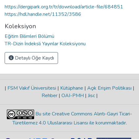
https://dergipark.org.tr/tr/download/article-file/684851
https://hdl.handle.net/11352/3586
Koleksiyon
Eğitim Bilimleri Bölümü
TR-Dizin İndeksli Yayınlar Koleksiyonu
Detaylı Öğe Kaydı
|
FSM Vakıf Üniversitesi
|
Kütüphane
|
Açık Erişim Politikası
|
Rehber
|
OAI-PMH
|
Jisc
|
Bu site Creative Commons Alıntı-Gayri Ticari-
Türetilemez 4.0 Uluslararası Lisansı ile korunmaktadır
.