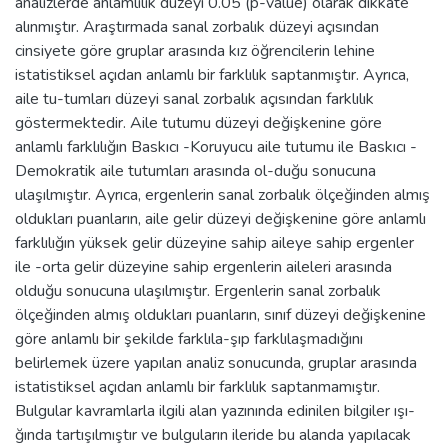
analizlerde anlamlılık düzeyi 0.05 (p-value) olarak dikkate
alınmıştır. Araştırmada sanal zorbalık düzeyi açısından
cinsiyete göre gruplar arasında kız öğrencilerin lehine
istatistiksel açıdan anlamlı bir farklılık saptanmıştır. Ayrıca,
aile tu-tumları düzeyi sanal zorbalık açısından farklılık
göstermektedir. Aile tutumu düzeyi değişkenine göre
anlamlı farklılığın Baskıcı -Koruyucu aile tutumu ile Baskıcı -
Demokratik aile tutumları arasında ol-duğu sonucuna
ulaşılmıştır. Ayrıca, ergenlerin sanal zorbalık ölçeğinden almış
oldukları puanların, aile gelir düzeyi değişkenine göre anlamlı
farklılığın yüksek gelir düzeyine sahip aileye sahip ergenler
ile -orta gelir düzeyine sahip ergenlerin aileleri arasında
olduğu sonucuna ulaşılmıştır. Ergenlerin sanal zorbalık
ölçeğinden almış oldukları puanların, sınıf düzeyi değişkenine
göre anlamlı bir şekilde farklıla-şıp farklılaşmadığını
belirlemek üzere yapılan analiz sonucunda, gruplar arasında
istatistiksel açıdan anlamlı bir farklılık saptanmamıştır.
Bulgular kavramlarla ilgili alan yazınında edinilen bilgiler ışı-
ğında tartışılmıştır ve bulguların ileride bu alanda yapılacak