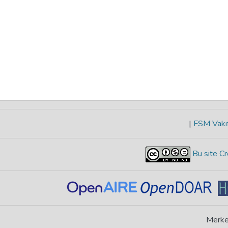
|
FSM Vakıf
Bu site Cr
Merke