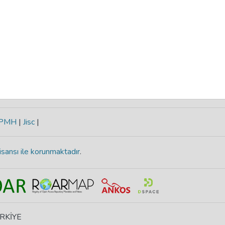
-PMH
|
Jisc
|
isansı ile korunmaktadır
.
ÜRKİYE