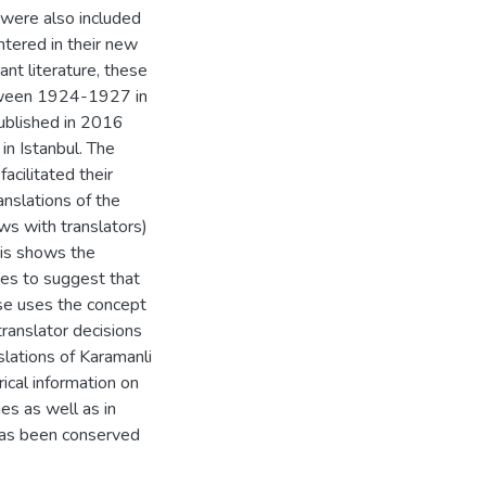
 were also included
ntered in their new
nt literature, these
etween 1924-1927 in
ublished in 2016
in Istanbul. The
acilitated their
anslations of the
iews with translators)
ysis shows the
ries to suggest that
ase uses the concept
translator decisions
slations of Karamanli
ical information on
es as well as in
 has been conserved