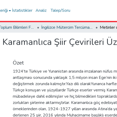
eriği
İstatistikler
Analiz
Talep/Soru
İnsan ve Toplum Bilimleri Fakültesi / Faculty of Humanities and Social Sciences
İngilizce Mütercim Tercümanlık
Karamanlıca Şiir Çevirileri Üz
Özet
1924’te Türkiye ve Yunanistan arasında imzalanan nüfus 
antlaşması sonucunda yaklaşık 1,5 milyon insan Ege’nin iki
değiştirmek zorunda kalmıştır.Yazı dili olarakYunanca harfle
Türkçe konuşan ve yüzyıllardır Türkçe eserler vermiş Kara
mübadeleye dahil edilmişler ve hiç bilmedikleri topraklarda 
zorlukları şiirlerine aktarmıştırlar. Karamanlıca göç edebiya
örneklerinden olan, 1924-1927 yılları arasında Atina’da ya
derlenen 25 şiir, 2016 yılında Muhacirname başlıklı eserde 