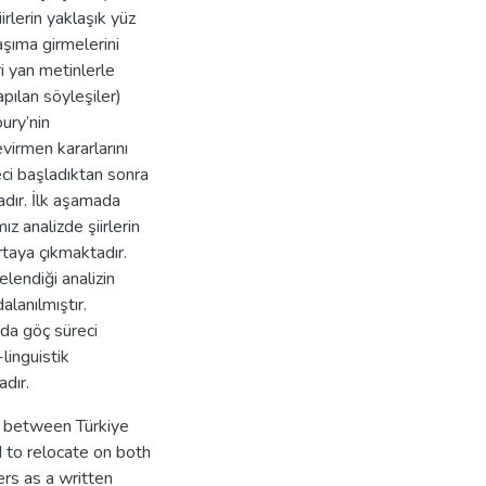
iirlerin yaklaşık yüz
laşıma girmelerini
ri yan metinlerle
pılan söyleşiler)
oury’nin
virmen kararlarını
eci başladıktan sonra
adır. İlk aşamada
ız analizde şiirlerin
rtaya çıkmaktadır.
elendiği analizin
alanılmıştır.
rda göç süreci
linguistik
dır.
d between Türkiye
 to relocate on both
rs as a written