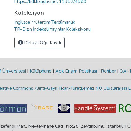
https://hdl.handle.net/11352/4989
Koleksiyon
İngilizce Mütercim Tercümanlık
TR-Dizin İndeksli Yayınlar Koleksiyonu
Detaylı Öğe Kaydı
 Üniversitesi
|
Kütüphane
|
Açık Erişim Politikası
|
Rehber
|
OAI
eative Commons Alıntı-Gayri Ticari-Türetilemez 4.0 Uluslararası L
zefendi Mah., Mevlevihane Cad., No:25, Zeytinburnu, İstanbul, T