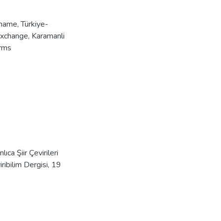
rname
,
Türkiye-
Exchange
,
Karamanli
orms
a Şiir Çevirileri
ribilim Dergisi, 19