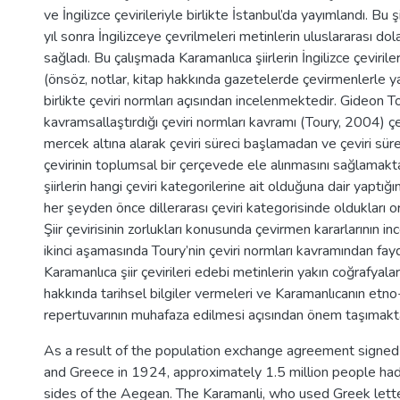
ve İngilizce çevirileriyle birlikte İstanbul’da yayımlandı. Bu ş
yıl sonra İngilizceye çevrilmeleri metinlerin uluslararası do
sağladı. Bu çalışmada Karamanlıca şiirlerin İngilizce çevirile
(önsöz, notlar, kitap hakkında gazetelerde çevirmenlerle ya
birlikte çeviri normları açısından incelenmektedir. Gideon T
kavramsallaştırdığı çeviri normları kavramı (Toury, 2004) çe
mercek altına alarak çeviri süreci başlamadan ve çeviri sür
çevirinin toplumsal bir çerçevede ele alınmasını sağlamakt
şiirlerin hangi çeviri kategorilerine ait olduğuna dair yaptığım
her şeyden önce dillerarası çeviri kategorisinde oldukları o
Şiir çevirisinin zorlukları konusunda çevirmen kararlarının inc
ikinci aşamasında Toury’nin çeviri normları kavramından fayd
Karamanlıca şiir çevirileri edebi metinlerin yakın coğrafyala
hakkında tarihsel bilgiler vermeleri ve Karamanlıcanın etno-
repertuvarının muhafaza edilmesi açısından önem taşımakta
As a result of the population exchange agreement signe
and Greece in 1924, approximately 1.5 million people had
sides of the Aegean. The Karamanli, who used Greek lette