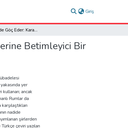
(current)
Giriş
Metinler de Göç Eder: Karamanlıca Şiir Çevirileri Üzerine Betimleyici Bir Çalışma
erine Betimleyici Bir
mübadelesi
 yakasında yer
ri kullanan; ancak
manlı Rumlar da
karşılaştıkları
tının nadide
yımlanan şiirlerden
Türkçe çeviri yazıları