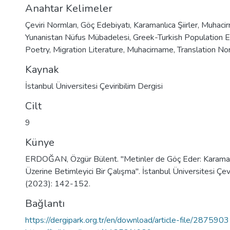
Anahtar Kelimeler
Çeviri Normları
,
Göç Edebiyatı
,
Karamanlıca Şiirler
,
Muhaci
Yunanistan Nüfus Mübadelesi
,
Greek-Turkish Population 
Poetry
,
Migration Literature
,
Muhacirname
,
Translation N
Kaynak
İstanbul Üniversitesi Çeviribilim Dergisi
Cilt
9
Künye
ERDOĞAN, Özgür Bülent. "Metinler de Göç Eder: Karamanlıc
Üzerine Betimleyici Bir Çalışma". İstanbul Üniversitesi Çevi
(2023): 142-152.
Bağlantı
https://dergipark.org.tr/en/download/article-file/2875903