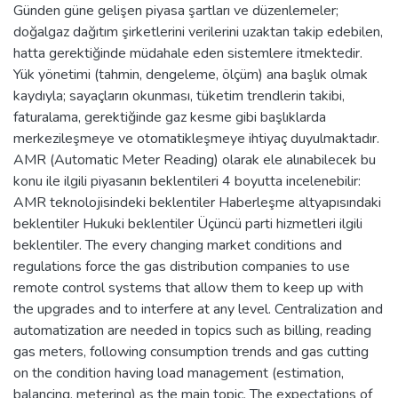
Günden güne gelişen piyasa şartları ve düzenlemeler;
doğalgaz dağıtım şirketlerini verilerini uzaktan takip edebilen,
hatta gerektiğinde müdahale eden sistemlere itmektedir.
Yük yönetimi (tahmin, dengeleme, ölçüm) ana başlık olmak
kaydıyla; sayaçların okunması, tüketim trendlerin takibi,
faturalama, gerektiğinde gaz kesme gibi başlıklarda
merkezileşmeye ve otomatikleşmeye ihtiyaç duyulmaktadır.
AMR (Automatic Meter Reading) olarak ele alınabilecek bu
konu ile ilgili piyasanın beklentileri 4 boyutta incelenebilir:
AMR teknolojisindeki beklentiler Haberleşme altyapısındaki
beklentiler Hukuki beklentiler Üçüncü parti hizmetleri ilgili
beklentiler. The every changing market conditions and
regulations force the gas distribution companies to use
remote control systems that allow them to keep up with
the upgrades and to interfere at any level. Centralization and
automatization are needed in topics such as billing, reading
gas meters, following consumption trends and gas cutting
on the condition having load management (estimation,
balancing, metering) as the main topic. The expectations of