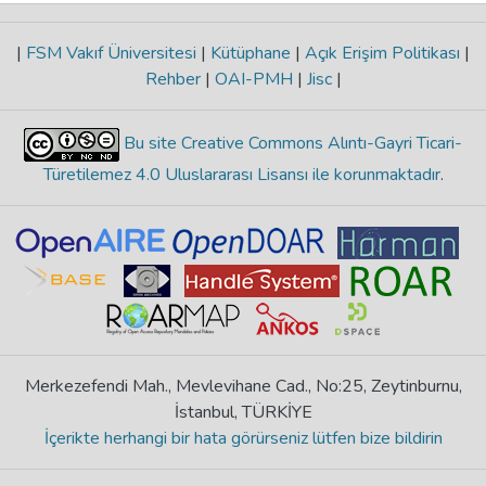
|
FSM Vakıf Üniversitesi
|
Kütüphane
|
Açık Erişim Politikası
|
Rehber
|
OAI-PMH
|
Jisc
|
Bu site Creative Commons Alıntı-Gayri Ticari-
Türetilemez 4.0 Uluslararası Lisansı ile korunmaktadır
.
Merkezefendi Mah., Mevlevihane Cad., No:25, Zeytinburnu,
İstanbul, TÜRKİYE
İçerikte herhangi bir hata görürseniz lütfen bize bildirin