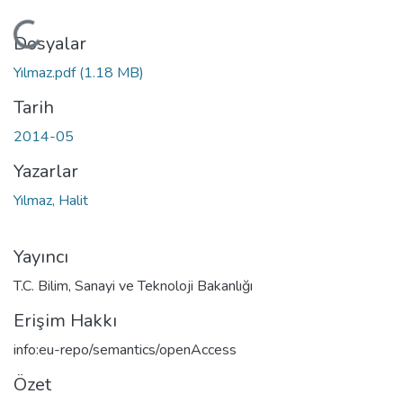
Yükleniyor...
Dosyalar
Yılmaz.pdf
(1.18 MB)
Tarih
2014-05
Yazarlar
Yılmaz, Halit
Yayıncı
T.C. Bilim, Sanayi ve Teknoloji Bakanlığı
Erişim Hakkı
info:eu-repo/semantics/openAccess
Özet