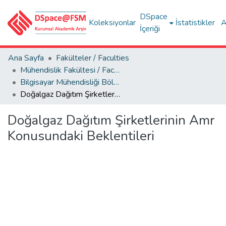
DSpace
Koleksiyonlar
İstatistikler
A
İçeriği
Ana Sayfa
Fakülteler / Faculties
Mühendislik Fakültesi / Faculty of Engineering
Bilgisayar Mühendisliği Bölümü
Doğalgaz Dağıtım Şirketlerinin Amr Konusundaki Beklentileri
Doğalgaz Dağıtım Şirketlerinin Amr
Konusundaki Beklentileri