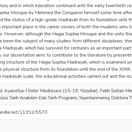
ntury and in which education continued until the early twentieth ce
ophia Mosque by Mehmed the Conqueror himself some time after t
 the status of a high-grade madrasah from its foundation until t
 important place in the career stories of both the muderris who
re. However, although the Hagia Sophia Mosque and the units tha
been the subject of many studies from different disciplines, the
 Madrasah, which has survived for centuries as an important par
w, our dissertation aims to contribute to the literature by present
ing structure of the Hagia Sophia Madrasah, which is examined u
s physical structure from its foundation until the end of the XIXth
madrasah scale, the educational activities carried out and the 
 Ayasofya-İ Kebir Medresesi (15-19. Yüzyıllar), Fatih Sultan Me
tüsü Tarih Anabilim Dalı Tarih Programı, Yayımlanmamış Doktora T
.handle.net/11352/5570