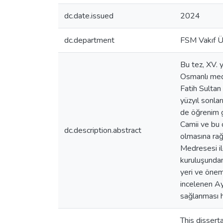
dc.date.issued
2024
dc.department
FSM Vakıf Ün
Bu tez, XV. y
Osmanlı medr
Fatih Sultan
yüzyıl sonla
de öğrenim g
Camii ve bu c
dc.description.abstract
olmasına rağ
Medresesi il
kuruluşundan
yeri ve önem
incelenen Ay
sağlanması h
This dissert