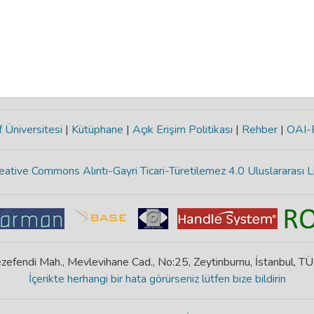
 Üniversitesi
|
Kütüphane
|
Açık Erişim Politikası
|
Rehber
|
OAI
eative Commons Alıntı-Gayri Ticari-Türetilemez 4.0 Uluslararası L
zefendi Mah., Mevlevihane Cad., No:25, Zeytinburnu, İstanbul, T
İçerikte herhangi bir hata görürseniz lütfen bize bildirin