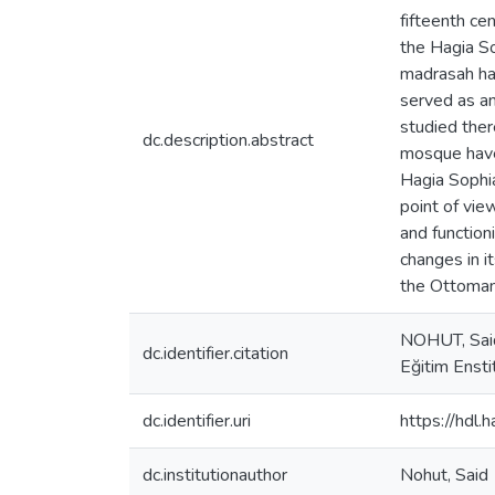
fifteenth ce
the Hagia S
madrasah had
served as an
studied the
dc.description.abstract
mosque have 
Hagia Sophia
point of vie
and function
changes in it
the Ottoman 
NOHUT, Said,
dc.identifier.citation
Eğitim Ensti
dc.identifier.uri
https://hdl
dc.institutionauthor
Nohut, Said