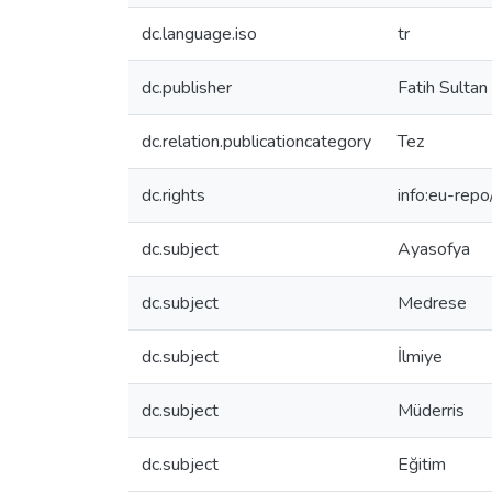
dc.language.iso
tr
dc.publisher
Fatih Sultan
dc.relation.publicationcategory
Tez
dc.rights
info:eu-rep
dc.subject
Ayasofya
dc.subject
Medrese
dc.subject
İlmiye
dc.subject
Müderris
dc.subject
Eğitim