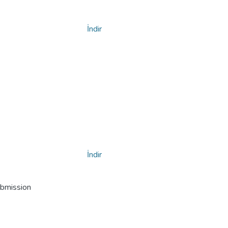
İndir
İndir
ubmission