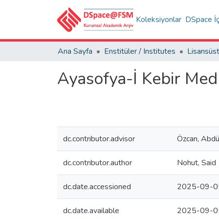
Koleksiyonlar
DSpace İç
Ana Sayfa
Enstitüler / Institutes
Ayasofya-İ Kebir Medr
dc.contributor.advisor
Özcan, Abdü
dc.contributor.author
Nohut, Said
dc.date.accessioned
2025-09-0
dc.date.available
2025-09-0