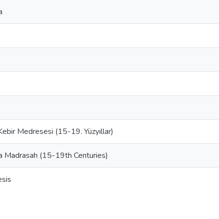
a
ebir Medresesi (15-19. Yüzyıllar)
a Madrasah (15-19th Centuries)
esis