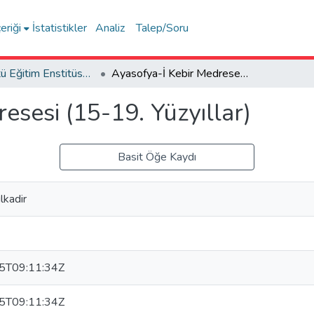
eriği
İstatistikler
Analiz
Talep/Soru
Lisansüstü Eğitim Enstitüsü Tez Koleksiyonu
Ayasofya-İ Kebir Medresesi (15-19. Yüzyıllar)
esesi (15-19. Yüzyıllar)
Basit Öğe Kaydı
lkadir
5T09:11:34Z
5T09:11:34Z