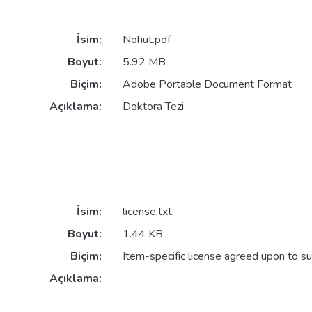
İsim:
Nohut.pdf
Boyut:
5.92 MB
Biçim:
Adobe Portable Document Format
Açıklama:
Doktora Tezi
İsim:
license.txt
Boyut:
1.44 KB
Biçim:
Item-specific license agreed upon to s
Açıklama: