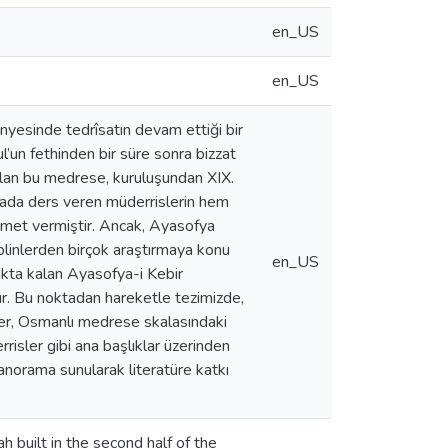
en_US
en_US
bünyesinde tedrîsatın devam ettiği bir
’un fethinden bir süre sonra bizzat
ılan bu medrese, kuruluşundan XIX.
rada ders veren müderrislerin hem
izmet vermiştir. Ancak, Ayasofya
siplinlerden birçok araştırmaya konu
en_US
yakta kalan Ayasofya-i Kebir
ır. Bu noktadan hareketle tezimizde,
ler, Osmanlı medrese skalasındaki
risler gibi ana başlıklar üzerinden
panorama sunularak literatüre katkı
built in the second half of the