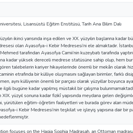
iversitesi, Lisansüstü Eğitim Enstitüsü, Tarih Ana Bilim Dalı
üzyılın ikinci yarısında inşa edilen ve XX. yüzyılın başlarına kadar 
esesi olan Ayasofya-i Kebir Medresesi’ni ele almaktadır. İstanbul
 Mehmed tarafından Ayasofya Camii’nin kuzeybatı tarafında yaptır
rına kadar yüksek dereceli medrese statüsüne sahip olup, hem bu
ören talebelerin kariyer hikayelerinde önemli bir mekân olarak h
aminin etrafında bir külliye oluşmasını sağlayan birimler, farklı di
men, aynı külliyenin önemli bir parçası olarak yüzyıllar boyunca a
e ilgili bugüne kadar yapılmış müstakil bir çalışma bulunmamaktad
 XIX. yüzyıl sonuna kadar fizikî yapısında meydana gelen değişim
i, yürütülen eğitim-öğretim faaliyetleri ve burada görev alan müder
asofya-i Kebir Medresesi’nin teşkilat ve işleyiş yapısına dair bir 
edeflenmiştir.
ation focuses on the Hagia Sophia Madrasah, an Ottoman madrasah 