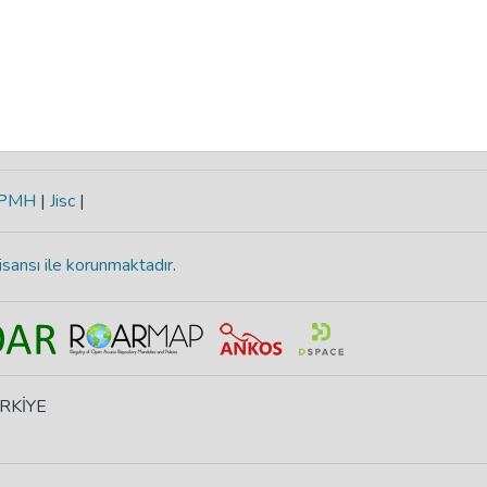
-PMH
|
Jisc
|
isansı ile korunmaktadır
.
ÜRKİYE