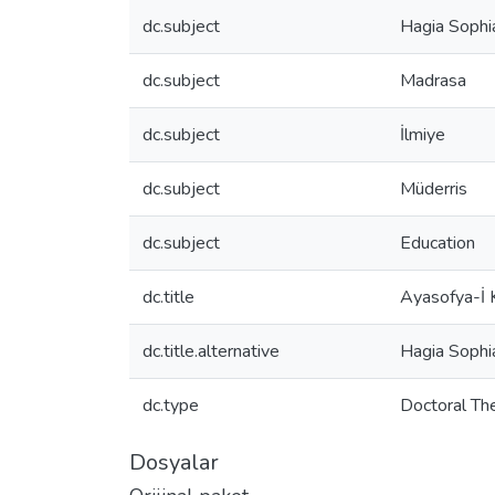
dc.subject
Hagia Sophi
dc.subject
Madrasa
dc.subject
İlmiye
dc.subject
Müderris
dc.subject
Education
dc.title
Ayasofya-İ K
dc.title.alternative
Hagia Sophi
dc.type
Doctoral Th
Dosyalar