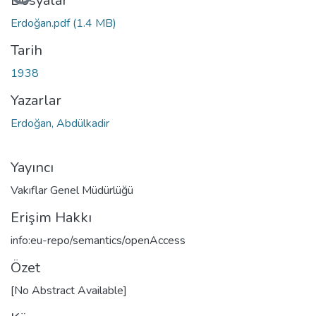
Yükleniyor...
Dosyalar
Erdoğan.pdf
(1.4 MB)
Tarih
1938
Yazarlar
Erdoğan, Abdülkadir
Yayıncı
Vakıflar Genel Müdürlüğü
Erişim Hakkı
info:eu-repo/semantics/openAccess
Özet
[No Abstract Available]