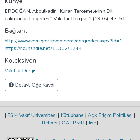
Künye
ERDOĞAN, Abdülkadir. "Kur'an Tercemelerinin Dil
bakmından Değerleri." Vakıflar Dergisi, 1 (1938): 47-51.
Bağlantı
http://www.vgm.gov.tr/vgmdergi/dergiindex.aspx?Id=1
https://hdl.handle.net/11352/1244
Koleksiyon
Vakıflar Dergisi
Detaylı Öğe Kaydı
|
FSM Vakıf Üniversitesi
|
Kütüphane
|
Açık Erişim Politikası
|
Rehber
|
OAI-PMH
|
Jisc
|