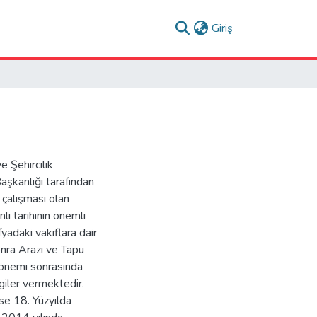
(current)
Giriş
e Şehircilik
aşkanlığı tarafından
 çalışması olan
lı tarihinin önemli
fyadaki vakıflara dair
onra Arazi ve Tapu
dönemi sonrasında
lgiler vermektedir.
ise 18. Yüzyılda