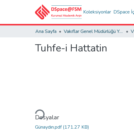
Koleksiyonlar
DSpace İç
Ana Sayfa
Vakıflar Genel Müdürlüğü Yayınları
V
Tuhfe-i Hattatin
Yükleniyor...
Dosyalar
Günaydın.pdf
(171.27 KB)