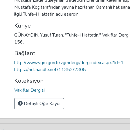
Müstakimzade Süleyman Sa‘deddin Efendi’nin kaleme alıp
Mustafa Koç tarafından yayına hazırlanan Osmanlı hat sanat
ilgili Tuhfe-i Hattatin adlı eserdir.
Künye
GÜNAYDIN, Yusuf Turan. "Tuhfe-i Hattatin." Vakıflar Derg
156.
Bağlantı
http://www.vgm.gov.tr/vgmdergi/dergiindex.aspx?Id=1
https://hdl.handle.net/11352/2308
Koleksiyon
Vakıflar Dergisi
Detaylı Öğe Kaydı