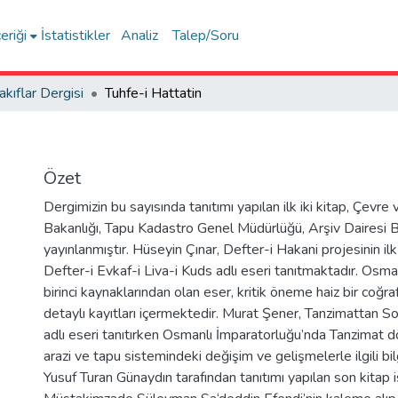
eriği
İstatistikler
Analiz
Talep/Soru
akıflar Dergisi
Tuhfe-i Hattatin
Özet
Dergimizin bu sayısında tanıtımı yapılan ilk iki kitap, Çevre v
Bakanlığı, Tapu Kadastro Genel Müdürlüğü, Arşiv Dairesi B
yayınlanmıştır. Hüseyin Çınar, Defter-i Hakani projesinin ilk
Defter-i Evkaf-i Liva-i Kuds adlı eseri tanıtmaktadır. Osman
birinci kaynaklarından olan eser, kritik öneme haiz bir coğra
detaylı kayıtları içermektedir. Murat Şener, Tanzimattan S
adlı eseri tanıtırken Osmanlı İmparatorluğu’nda Tanzimat 
arazi ve tapu sistemindeki değişim ve gelişmelerle ilgili bi
Yusuf Turan Günaydın tarafından tanıtımı yapılan son kitap 