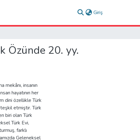
(current)
Giriş
k Özünde 20. yy.
ma mekânı, insanın
İnsan hayatının her
m dini özellikle Türk
eşkil etmiştir. Türk
en biri olan Türk
ksel Türk Evi,
urmuş, farklı
rmamızda Geleneksel