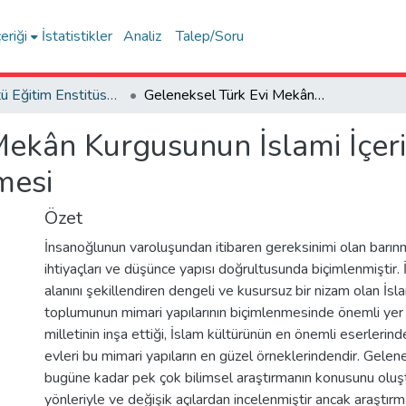
eriği
İstatistikler
Analiz
Talep/Soru
Lisansüstü Eğitim Enstitüsü Tez Koleksiyonu
Geleneksel Türk Evi Mekân Kurgusunun İslami İçerik Özünde 20. yy. Mimarlığında İncelenmesi
Mekân Kurgusunun İslami İçeri
mesi
Özet
İnsanoğlunun varoluşundan itibaren gereksinimi olan barın
ihtiyaçları ve düşünce yapısı doğrultusunda biçimlenmiştir. 
alanını şekillendiren dengeli ve kusursuz bir nizam olan İsla
toplumunun mimari yapılarının biçimlenmesinde önemli yer t
milletinin inşa ettiği, İslam kültürünün en önemli eserlerind
evleri bu mimari yapıların en güzel örneklerindendir. Gelene
bugüne kadar pek çok bilimsel araştırmanın konusunu oluşt
yönleriyle ve değişik açılardan incelenmiştir ancak araştı