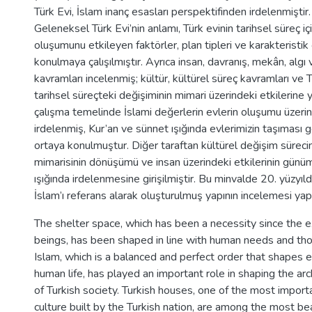
Türk Evi, İslam inanç esasları perspektifinden irdelenmiştir
Geleneksel Türk Evi’nin anlamı, Türk evinin tarihsel süreç içi
oluşumunu etkileyen faktörler, plan tipleri ve karakteristik 
konulmaya çalışılmıştır. Ayrıca insan, davranış, mekân, algı
kavramları incelenmiş; kültür, kültürel süreç kavramları ve
tarihsel süreçteki değişiminin mimari üzerindeki etkilerine y
çalışma temelinde İslami değerlerin evlerin oluşumu üzerind
irdelenmiş, Kur’an ve sünnet ışığında evlerimizin taşıması g
ortaya konulmuştur. Diğer taraftan kültürel değişim sürec
mimarisinin dönüşümü ve insan üzerindeki etkilerinin günü
ışığında irdelenmesine girişilmiştir. Bu minvalde 20. yüzyıld
İslam’ı referans alarak oluşturulmuş yapının incelemesi yapı
The shelter space, which has been a necessity since the 
beings, has been shaped in line with human needs and tho
Islam, which is a balanced and perfect order that shapes 
human life, has played an important role in shaping the arc
of Turkish society. Turkish houses, one of the most import
culture built by the Turkish nation, are among the most be