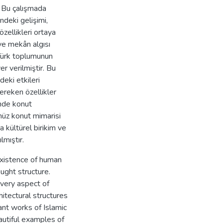
. Bu çalışmada
ndeki gelişimi,
özellikleri ortaya
 ve mekân algısı
 Türk toplumunun
er verilmiştir. Bu
eki etkileri
ereken özellikler
inde konut
müz konut mimarisi
a kültürel birikim ve
lmıştır.
existence of human
ught structure.
every aspect of
hitectural structures
ant works of Islamic
autiful examples of