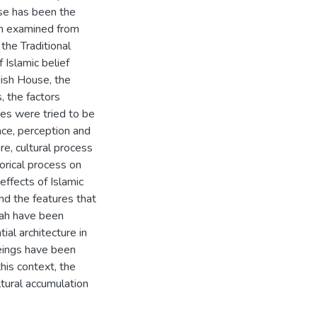
use has been the
en examined from
 the Traditional
Islamic belief
rkish House, the
, the factors
ures were tried to be
ace, perception and
e, cultural process
torical process on
effects of Islamic
nd the features that
nah have been
ial architecture in
beings have been
this context, the
ltural accumulation