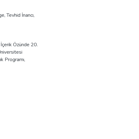
ge
,
Tevhid İnancı
,
 İçerik Özünde 20.
niversitesi
ık Programı,