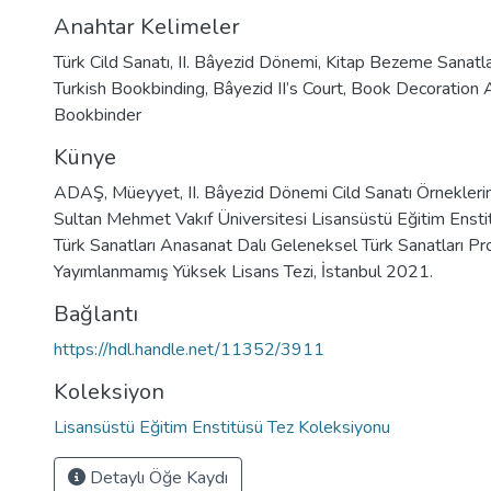
Anahtar Kelimeler
Türk Cild Sanatı
,
II. Bâyezid Dönemi
,
Kitap Bezeme Sanatla
Turkish Bookbinding
,
Bâyezid II’s Court
,
Book Decoration 
Bookbinder
Künye
ADAŞ, Müeyyet, II. Bâyezid Dönemi Cild Sanatı Örneklerin
Sultan Mehmet Vakıf Üniversitesi Lisansüstü Eğitim Enst
Türk Sanatları Anasanat Dalı Geleneksel Türk Sanatları Pr
Yayımlanmamış Yüksek Lisans Tezi, İstanbul 2021.
Bağlantı
https://hdl.handle.net/11352/3911
Koleksiyon
Lisansüstü Eğitim Enstitüsü Tez Koleksiyonu
Detaylı Öğe Kaydı