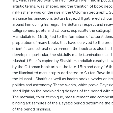
art, which started with the Fatih Sultan Mehmed in political
artistic terms, was shaped, and the tradition of book deco
nakkashane was on the rise in the Ottoman geography. Su
art since his princedom, Sultan Bayezid II gathered schola
around him during his reign, The Sultan’s respect and rele
calligraphers, poets and scholars, especially the calligra
Hamdullah (d. 1526), led to the formation of cultural dens
preparation of many books that have survived to the prese
scientific and cultural environment, the book arts also had
develop. In particular, the skillfully made illuminations and
Mushaf_i Sharifs copied by Shaykh Hamdullah clearly sho
by the Ottoman book arts in the late 15th and early 16t
the illuminated manuscripts dedicated to Sultan Bayezid II
the Mushaf-ı Sharifs as well as hadith books, works on hist
politics and astronomy. These works, which prove Bayezid’
shed light on the bookbinding designs of the period with t
The metarial, color, technique, measurement and compositi
binding art samples of the Bayezid period determine the 
of the period bindings.