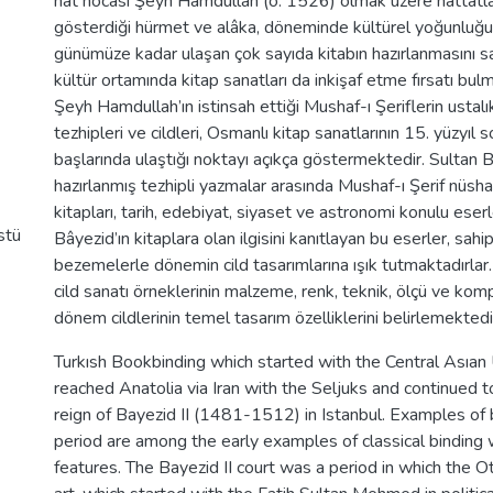
hat hocası Şeyh Hamdullah (ö. 1526) olmak üzere hattatlara
gösterdiği hürmet ve alâka, döneminde kültürel yoğunluğu
günümüze kadar ulaşan çok sayıda kitabın hazırlanmasını sa
kültür ortamında kitap sanatları da inkişaf etme fırsatı bulm
Şeyh Hamdullah’ın istinsah ettiği Mushaf-ı Şeriflerin ustalı
tezhipleri ve cildleri, Osmanlı kitap sanatlarının 15. yüzyıl s
başlarında ulaştığı noktayı açıkça göstermektedir. Sultan B
hazırlanmış tezhipli yazmalar arasında Mushaf-ı Şerif nüsha
kitapları, tarih, edebiyat, siyaset ve astronomi konulu eser
stü
Bâyezid’ın kitaplara olan ilgisini kanıtlayan bu eserler, sahip
bezemelerle dönemin cild tasarımlarına ışık tutmaktadırlar.
cild sanatı örneklerinin malzeme, renk, teknik, ölçü ve kom
dönem cildlerinin temel tasarım özelliklerini belirlemektedi
Turkısh Bookbinding which started with the Central Asıan 
reached Anatolia via Iran with the Seljuks and continued 
reign of Bayezid II (1481-1512) in Istanbul. Examples of b
period are among the early examples of classical binding w
features. The Bayezid II court was a period in which the 