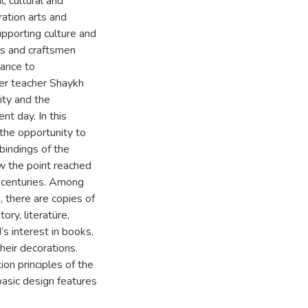
, cultural and
ration arts and
pporting culture and
rs and craftsmen
vance to
pher teacher Shaykh
ity and the
nt day. In this
 the opportunity to
 bindings of the
w the point reached
h centuries. Among
, there are copies of
ory, literatüre,
s interest in books,
heir decorations.
on principles of the
basic design features