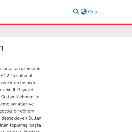
(current)
Giriş
m
ularla İran üzerinden
1512)’ın saltanat
örnekleri tasarım
tadır. II. Bâyezid
ih Sultan Mehmed ile
ezeme sanatları ve
geçtiği bir dönem
ı destekleyen Sultan
rları toplamış, başta