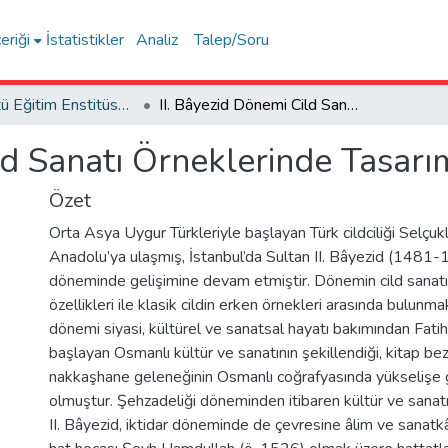
eriği
İstatistikler
Analiz
Talep/Soru
Lisansüstü Eğitim Enstitüsü Tez Koleksiyonu
II. Bâyezid Dönemi Cild Sanatı Örneklerinde Tasarım
ld Sanatı Örneklerinde Tasarı
Özet
Orta Asya Uygur Türkleriyle başlayan Türk cildciliği Selçukl
Anadolu’ya ulaşmış, İstanbul’da Sultan II. Bâyezid (1481-
döneminde gelişimine devam etmiştir. Dönemin cild sanatı 
özellikleri ile klasik cildin erken örnekleri arasında bulunmak
dönemi siyasi, kültürel ve sanatsal hayatı bakımından Fat
başlayan Osmanlı kültür ve sanatının şekillendiği, kitap b
nakkaşhane geleneğinin Osmanlı coğrafyasında yükselişe 
olmuştur. Şehzadeliği döneminden itibaren kültür ve sanat
II. Bâyezid, iktidar döneminde de çevresine âlim ve sanatkâ