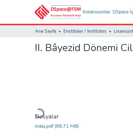
Koleksiyonlar
DSpace İç
Ana Sayfa
Enstitüler / Institutes
II. Bâyezid Dönemi Ci
Yükleniyor...
Dosyalar
Adaş.pdf
(88.71 MB)