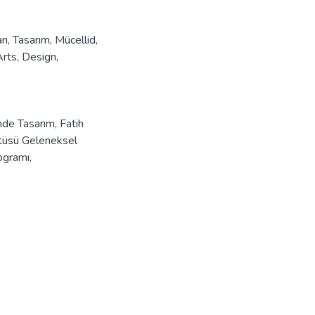
rı
,
Tasarım
,
Mücellid
,
Arts
,
Design
,
de Tasarım, Fatih
itüsü Geleneksel
ogramı,