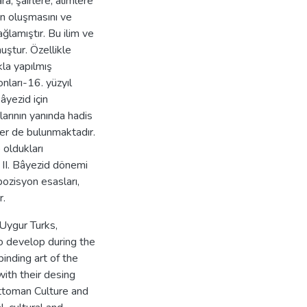
, şairlere, âlimlere
n oluşmasını ve
ğlamıştır. Bu ilim ve
uştur. Özellikle
kla yapılmış
onları-16. yüzyıl
âyezid için
larının yanında hadis
ler de bulunmaktadır.
 oldukları
 II. Bâyezid dönemi
pozisyon esasları,
r.
Uygur Turks,
to develop during the
inding art of the
ith their desing
Ottoman Culture and