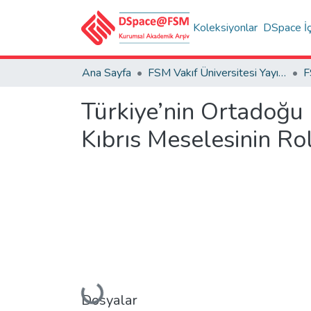
Koleksiyonlar
DSpace İç
Ana Sayfa
FSM Vakıf Üniversitesi Yayınları / Publications of FSM Vakif University
Türkiye’nin Ortadoğu 
Kıbrıs Meselesinin Ro
Yükleniyor...
Dosyalar