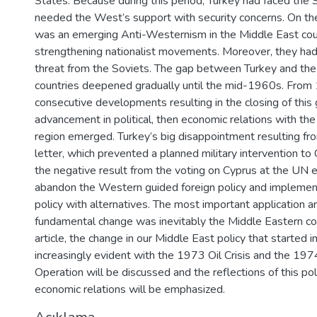
States. Because during this period, Turkey had faced the 
needed the West’s support with security concerns. On the
was an emerging Anti-Westernism in the Middle East cou
strengthening nationalist movements. Moreover, they had
threat from the Soviets. The gap between Turkey and th
countries deepened gradually until the mid-1960s. Fro
consecutive developments resulting in the closing of this
advancement in political, then economic relations with the 
region emerged. Turkey’s big disappointment resulting fr
letter, which prevented a planned military intervention t
the negative result from the voting on Cyprus at the UN e
abandon the Western guided foreign policy and implement 
policy with alternatives. The most important application ar
fundamental change was inevitably the Middle Eastern coun
article, the change in our Middle East policy that starte
increasingly evident with the 1973 Oil Crisis and the 19
Operation will be discussed and the reflections of this po
economic relations will be emphasized.