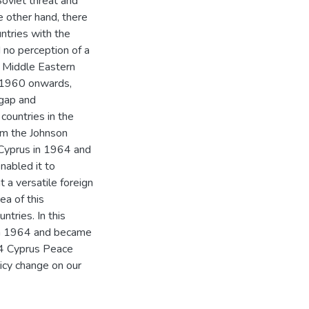
Soviet threat and
 other hand, there
ntries with the
 no perception of a
e Middle Eastern
m 1960 onwards,
 gap and
countries in the
om the Johnson
o Cyprus in 1964 and
nabled it to
a versatile foreign
ea of this
tries. In this
d in 1964 and became
74 Cyprus Peace
licy change on our