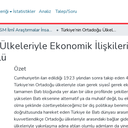
eriği
İstatistikler
Analiz
Talep/Soru
FSM İlmî Araştırmalar İnsan ve Toplum Bilimleri Dergisi
Türkiye’nin Ortadoğu Ülkeleriyle Ekonomik İlişkilerinin Gelişmesinde Kıbrıs Meselesinin Rolü
Ülkeleriyle Ekonomik İlişkiler
lü
Özet
Cumhuriyetin ilan edildiği 1923 yılından sonra takip eden 
Türkiye’nin Ortadoğu ülkeleriyle olan gerek siyasî gerek eko
tamamen Batı bloğunda yer alan bir ülke profilinde şekillend
yükselen Batı eksenine alternatif ya da muhalif değil, bu ek
olma şeklinde özetleyebileceğimiz bir dış politikayı benims
doğrultusunda hareket eden Türkiye ile Batı dünyası arasınd
kuvvetlendikçe Ortadoğu ülkeleriyle arasındaki bağlar gide
ülkeleriyle yakınlaşma adına atılan olumlu adımların da yin