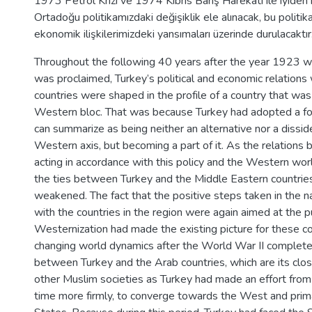
1973 Petrol Krizi ve 1974 Kıbrıs Barış Harekatı ile iyiden 
Ortadoğu politikamızdaki değişiklik ele alınacak, bu politika
ekonomik ilişkilerimizdeki yansımaları üzerinde durulacaktır
Throughout the following 40 years after the year 1923 w
was proclaimed, Turkey’s political and economic relations
countries were shaped in the profile of a country that was 
Western bloc. That was because Turkey had adopted a for
can summarize as being neither an alternative nor a dissi
Western axis, but becoming a part of it. As the relations
acting in accordance with this policy and the Western wor
the ties between Turkey and the Middle Eastern countries
weakened. The fact that the positive steps taken in the
with the countries in the region were again aimed at the 
Westernization had made the existing picture for these c
changing world dynamics after the World War II complete
between Turkey and the Arab countries, which are its clo
other Muslim societies as Turkey had made an effort fro
time more firmly, to converge towards the West and prima