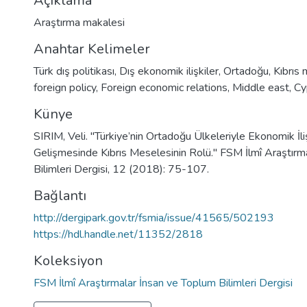
Açıklama
Araştırma makalesi
Anahtar Kelimeler
Türk dış politikası
,
Dış ekonomik ilişkiler
,
Ortadoğu
,
Kıbrıs 
foreign policy
,
Foreign economic relations
,
Middle east
,
Cy
Künye
SIRIM, Veli. "Türkiye’nin Ortadoğu Ülkeleriyle Ekonomik İliş
Gelişmesinde Kıbrıs Meselesinin Rolü." FSM İlmî Araştırm
Bilimleri Dergisi, 12 (2018): 75-107.
Bağlantı
http://dergipark.gov.tr/fsmia/issue/41565/502193
https://hdl.handle.net/11352/2818
Koleksiyon
FSM İlmî Araştırmalar İnsan ve Toplum Bilimleri Dergisi