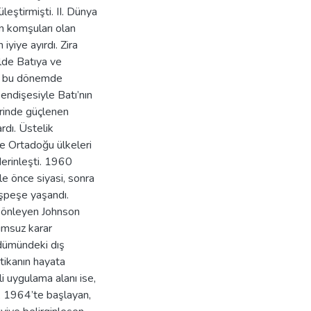
leştirmişti. II. Dünya
n komşuları olan
iyiye ayırdı. Zira
ilde Batıya ve
kü bu dönemde
endişesiyle Batı’nın
erinde güçlenen
ardı. Üstelik
le Ortadoğu ülkeleri
derinleşti. 1960
le önce siyasi, sonra
eşpeşe yaşandı.
i önleyen Johnson
umsuz karar
üdümündeki dış
itikanın hayata
i uygulama alanı ise,
, 1964’te başlayan,