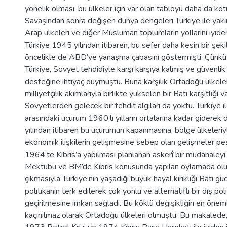
yönelik olması, bu ülkeler için var olan tabloyu daha da kötü
Savaşından sonra değişen dünya dengeleri Türkiye ile yakı
Arap ülkeleri ve diğer Müslüman toplumların yollarını iyiden 
Türkiye 1945 yılından itibaren, bu sefer daha kesin bir şek
öncelikle de ABD’ye yanaşma çabasını göstermişti. Çün
Türkiye, Sovyet tehdidiyle karşı karşıya kalmış ve güvenlik 
desteğine ihtiyaç duymuştu. Buna karşılık Ortadoğu ülkel
milliyetçilik akımlarıyla birlikte yükselen bir Batı karşıtlığı v
Sovyetlerden gelecek bir tehdit algıları da yoktu. Türkiye i
arasındaki uçurum 1960’lı yılların ortalarına kadar giderek 
yılından itibaren bu uçurumun kapanmasına, bölge ülkeleriy
ekonomik ilişkilerin gelişmesine sebep olan gelişmeler p
1964’te Kıbrıs’a yapılması planlanan askerî bir müdahaley
Mektubu ve BM’de Kıbrıs konusunda yapılan oylamada ol
çıkmasıyla Türkiye’nin yaşadığı büyük hayal kırıklığı Batı g
politikanın terk edilerek çok yönlü ve alternatifli bir dış pol
geçirilmesine imkan sağladı. Bu köklü değişikliğin en öneml
kaçınılmaz olarak Ortadoğu ülkeleri olmuştu. Bu makalede