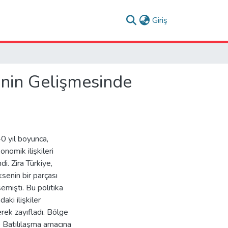
(current)
Giriş
inin Gelişmesinde
40 yıl boyunca,
nomik ilişkileri
i. Zira Türkiye,
senin bir parçası
emişti. Bu politika
aki ilişkiler
rek zayıfladı. Bölge
e Batılılaşma amacına