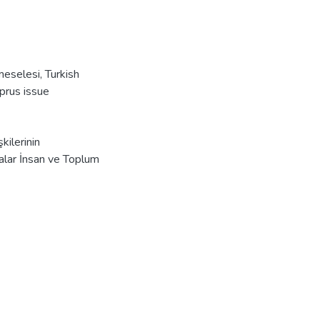
meselesi
,
Turkish
prus issue
kilerinin
alar İnsan ve Toplum