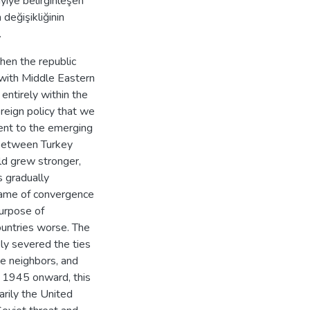
iyiye belirginleşen
 değişikliğinin
.
hen the republic
 with Middle Eastern
entirely within the
eign policy that we
dent to the emerging
 between Turkey
ld grew stronger,
 gradually
 name of convergence
purpose of
ountries worse. The
ly severed the ties
se neighbors, and
m 1945 onward, this
rily the United