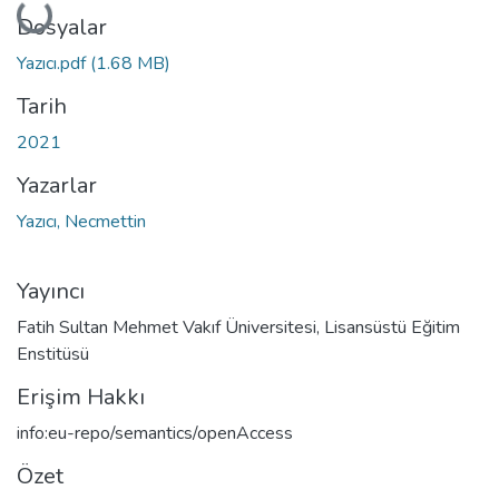
Yükleniyor...
Dosyalar
Yazıcı.pdf
(1.68 MB)
Tarih
2021
Yazarlar
Yazıcı, Necmettin
Yayıncı
Fatih Sultan Mehmet Vakıf Üniversitesi, Lisansüstü Eğitim
Enstitüsü
Erişim Hakkı
info:eu-repo/semantics/openAccess
Özet