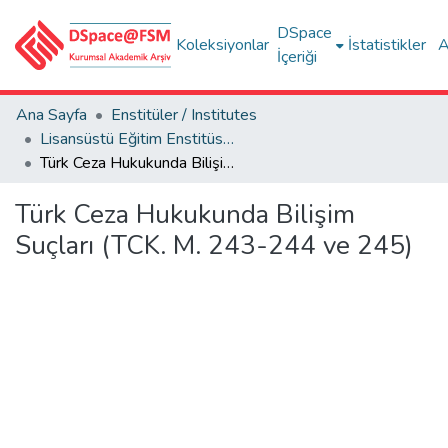
DSpace
Koleksiyonlar
İstatistikler
A
İçeriği
Ana Sayfa
Enstitüler / Institutes
Lisansüstü Eğitim Enstitüsü Tez Koleksiyonu
Türk Ceza Hukukunda Bilişim Suçları (TCK. M. 243-244 ve 245)
Türk Ceza Hukukunda Bilişim
Suçları (TCK. M. 243-244 ve 245)