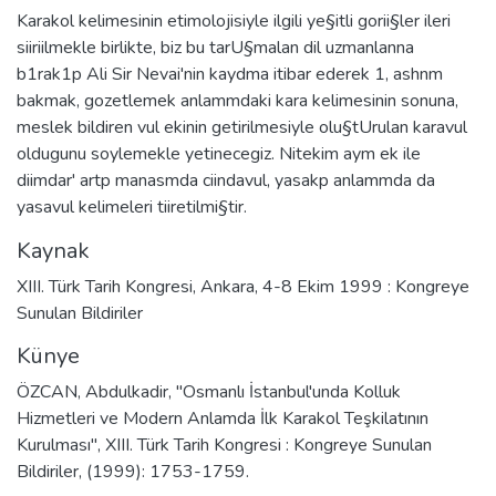
Karakol kelimesinin etimolojisiyle ilgili ye§itli gorii§ler ileri
siiriilmekle birlikte, biz bu tarU§malan dil uzmanlanna
b1rak1p Ali Sir Nevai'nin kaydma itibar ederek 1, ashnm
bakmak, gozetlemek anlammdaki kara kelimesinin sonuna,
meslek bildiren vul ekinin getirilmesiyle olu§tUrulan karavul
oldugunu soylemekle yetinecegiz. Nitekim aym ek ile
diimdar' artp manasmda ciindavul, yasakp anlammda da
yasavul kelimeleri tiiretilmi§tir.
Kaynak
XIII. Türk Tarih Kongresi, Ankara, 4-8 Ekim 1999 : Kongreye
Sunulan Bildiriler
Künye
ÖZCAN, Abdulkadir, "Osmanlı İstanbul'unda Kolluk
Hizmetleri ve Modern Anlamda İlk Karakol Teşkilatının
Kurulması", XIII. Türk Tarih Kongresi : Kongreye Sunulan
Bildiriler, (1999): 1753-1759.