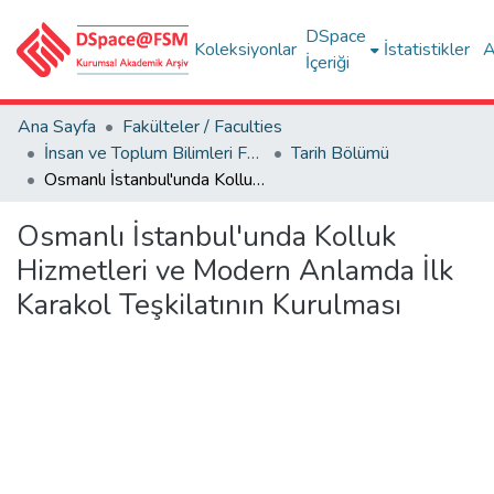
DSpace
Koleksiyonlar
İstatistikler
A
İçeriği
Ana Sayfa
Fakülteler / Faculties
İnsan ve Toplum Bilimleri Fakültesi / Faculty of Humanities and Social Sciences
Tarih Bölümü
Osmanlı İstanbul'unda Kolluk Hizmetleri ve Modern Anlamda İlk Karakol Teşkilatının Kurulması
Osmanlı İstanbul'unda Kolluk
Hizmetleri ve Modern Anlamda İlk
Karakol Teşkilatının Kurulması