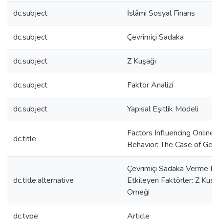
dc.subject
İslâmi Sosyal Finans
dc.subject
Çevrimiçi Sadaka
dc.subject
Z Kuşağı
dc.subject
Faktör Analizi
dc.subject
Yapısal Eşitlik Modeli
Factors Influencing Online
dc.title
Behavior: The Case of Gen
Çevrimiçi Sadaka Verme Dav
dc.title.alternative
Etkileyen Faktörler: Z Kuşa
Örneği
dc.type
Article