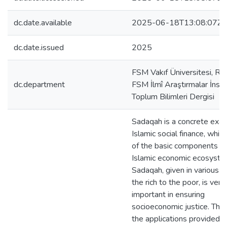
dc.date.available
2025-06-18T13:08:07Z
dc.date.issued
2025
FSM Vakıf Üniversitesi, Rek
dc.department
FSM İlmî Araştırmalar İnsa
Toplum Bilimleri Dergisi
Sadaqah is a concrete exa
Islamic social finance, which
of the basic components of
Islamic economic ecosyste
Sadaqah, given in various 
the rich to the poor, is very
important in ensuring
socioeconomic justice. Tha
the applications provided b