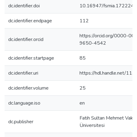
dc.identifier.doi
10.16947/fsmia.1722241
dc.identifier.endpage
112
https://orcid.org/0000-00
dc.identifier.orcid
9650-4542
dc.identifier.startpage
85
dc.identifier.uri
https://hdl.handle.net/11
dc.identifier.volume
25
dc.language.iso
en
Fatih Sultan Mehmet Vakıf
dc.publisher
Üniversitesi