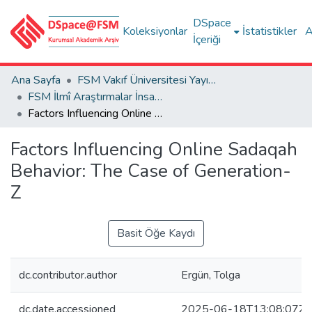
DSpace
Koleksiyonlar
İstatistikler
A
İçeriği
Ana Sayfa
FSM Vakıf Üniversitesi Yayınları / Publications of FSM Vakif University
FSM İlmî Araştırmalar İnsan ve Toplum Bilimleri Dergisi
Factors Influencing Online Sadaqah Behavior: The Case of Generation-Z
Factors Influencing Online Sadaqah
Behavior: The Case of Generation-
Z
Basit Öğe Kaydı
dc.contributor.author
Ergün, Tolga
dc.date.accessioned
2025-06-18T13:08:07Z