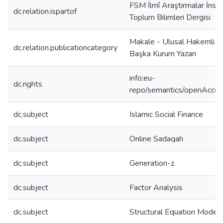
FSM İlmî Araştırmalar İnsa
dc.relation.ispartof
Toplum Bilimleri Dergisi
Makale - Ulusal Hakemli De
dc.relation.publicationcategory
Başka Kurum Yazarı
info:eu-
dc.rights
repo/semantics/openAcce
dc.subject
Islamic Social Finance
dc.subject
Online Sadaqah
dc.subject
Generation-z
dc.subject
Factor Analysis
dc.subject
Structural Equation Modeli