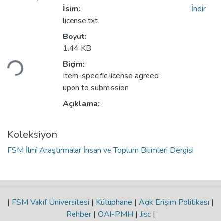
İsim:
İndir
license.txt
Boyut:
Yükleniyor...
1.44 KB
Biçim:
Item-specific license agreed
upon to submission
Açıklama:
Koleksiyon
FSM İlmî Araştırmalar İnsan ve Toplum Bilimleri Dergisi
|
FSM Vakıf Üniversitesi
|
Kütüphane
|
Açık Erişim Politikası
|
Rehber
|
OAI-PMH
|
Jisc
|