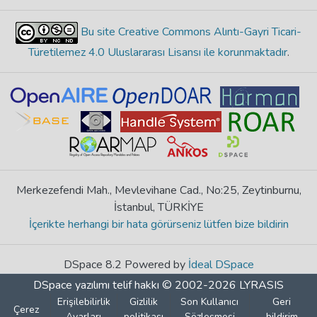
Bu site Creative Commons Alıntı-Gayri Ticari-
Türetilemez 4.0 Uluslararası Lisansı ile korunmaktadır
.
Merkezefendi Mah., Mevlevihane Cad., No:25, Zeytinburnu,
İstanbul, TÜRKİYE
İçerikte herhangi bir hata görürseniz lütfen bize bildirin
DSpace 8.2 Powered by
İdeal DSpace
DSpace yazılımı
telif hakkı © 2002-2026
LYRASIS
Erişilebilirlik
Gizlilik
Son Kullanıcı
Geri
Çerez
Ayarları
politikası
Sözleşmesi
bildirim