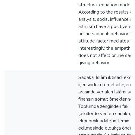
structural equation modelin
According to the results of
analysis, social influence a
altruism have a positive ef
online sadaqah behavior an
attitude factor mediates thi
Interestingly, the empathy 
does not affect online sad
giving behavior.
Sadaka, İslâm iktisadi ekos
içerisindeki temel bileşenle
arasında yer alan İslâmi sos
finansın somut örneklerinden
Toplumda zenginden fakire ç
şekillerde verilen sadaka, 
ekonomik adaletin temin
edilmesinde oldukça önem 