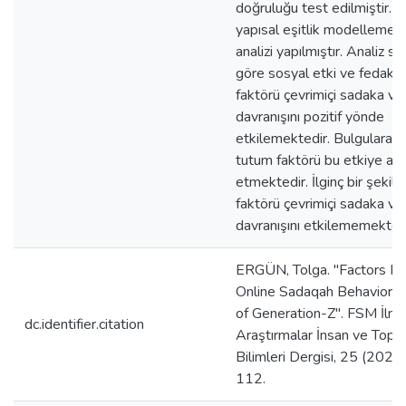
doğruluğu test edilmiştir. A
yapısal eşitlik modellemesi 
analizi yapılmıştır. Analiz so
göre sosyal etki ve fedakâr
faktörü çevrimiçi sadaka v
davranışını pozitif yönde
etkilemektedir. Bulgulara 
tutum faktörü bu etkiye arac
etmektedir. İlginç bir şekil
faktörü çevrimiçi sadaka v
davranışını etkilememektedi
ERGÜN, Tolga. "Factors Inf
Online Sadaqah Behavior: 
of Generation-Z". FSM İlmî
dc.identifier.citation
Araştırmalar İnsan ve Topl
Bilimleri Dergisi, 25 (2025
112.