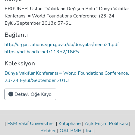
ERGÜNER, Üstün. "Vakıfların Değişen Rolü." Dünya Vakıflar
Konferansı = World Foundations Conference, (23-24
Eylül/September 2013): 57-61.
Bağlantı
http://organizations.vgm.gov.tr/db/dosyalar/menu21.pdf
https://hdl.handle.net/11352/1865
Koleksiyon
Dünya Vakıflar Konferansı = World Foundations Conference,
23-24 Eylül/September 2013
Detaylı Öğe Kaydı
|
FSM Vakıf Üniversitesi
|
Kütüphane
|
Açık Erişim Politikası
|
Rehber
|
OAI-PMH
|
Jisc
|