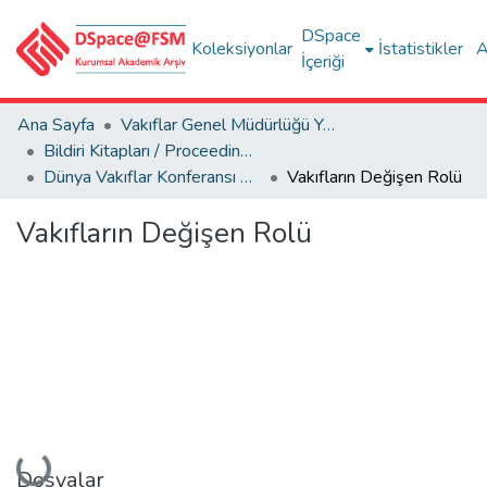
DSpace
Koleksiyonlar
İstatistikler
A
İçeriği
Ana Sayfa
Vakıflar Genel Müdürlüğü Yayınları
Bildiri Kitapları / Proceedings Books
Dünya Vakıflar Konferansı = World Foundations Conference, 23-24 Eylül/September 2013
Vakıfların Değişen Rolü
Vakıfların Değişen Rolü
Yükleniyor...
Dosyalar