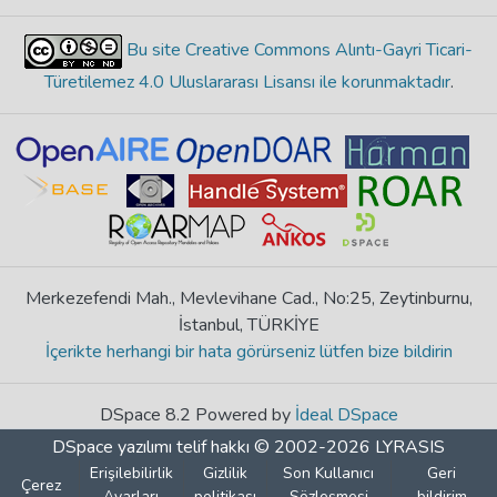
Bu site Creative Commons Alıntı-Gayri Ticari-
Türetilemez 4.0 Uluslararası Lisansı ile korunmaktadır
.
Merkezefendi Mah., Mevlevihane Cad., No:25, Zeytinburnu,
İstanbul, TÜRKİYE
İçerikte herhangi bir hata görürseniz lütfen bize bildirin
DSpace 8.2 Powered by
İdeal DSpace
DSpace yazılımı
telif hakkı © 2002-2026
LYRASIS
Erişilebilirlik
Gizlilik
Son Kullanıcı
Geri
Çerez
Ayarları
politikası
Sözleşmesi
bildirim