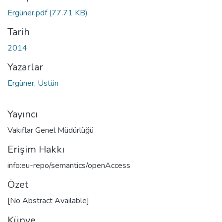
Ergüner.pdf
(77.71 KB)
Tarih
2014
Yazarlar
Ergüner, Üstün
Yayıncı
Vakıflar Genel Müdürlüğü
Erişim Hakkı
info:eu-repo/semantics/openAccess
Özet
[No Abstract Available]
Künye