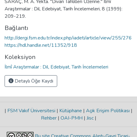
SARAÇ, M. A. Yekta. "Divan Tahlilleri Üzerine." İlmî
Araştırmalar : Dil, Edebiyat, Tarih İncelemeleri, 8 (1999):
209-219.
Bağlantı
http://dergi.fsm.edu.tr/index.php/iadeti/article/view/255/276
https://hdl.handle.net/11352/918
Koleksiyon
İlmî Araştırmalar : Dil, Edebiyat, Tarih İncelemeleri
Detaylı Öğe Kaydı
|
FSM Vakıf Üniversitesi
|
Kütüphane
|
Açık Erişim Politikası
|
Rehber
|
OAI-PMH
|
Jisc
|
Bu site Creative Commons Alıntı-Gayri Ticari-