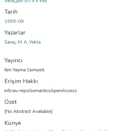
Saraç.pdf
(979.9 KB)
Tarih
1999-09
Yazarlar
Saraç, M. A. Yekta
Yayıncı
İlim Yayma Cemiyeti
Erişim Hakkı
info:eu-repo/semantics/openAccess
Özet
[No Abstract Available]
Künye