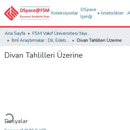
DSpace
Koleksiyonlar
İstatistikler
A
İçeriği
Ana Sayfa
FSM Vakıf Üniversitesi Yayınları / Publications of FSM Vakif University
İlmî Araştırmalar : Dil, Edebiyat, Tarih İncelemeleri
Divan Tahlilleri Üzerine
Divan Tahlilleri Üzerine
leniyor...
Dosyalar