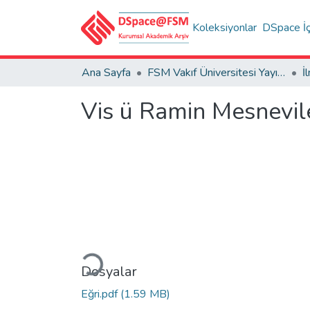
Koleksiyonlar
DSpace İç
Ana Sayfa
FSM Vakıf Üniversitesi Yayınları / Publications of FSM Vakif University
Vis ü Ramin Mesnevile
Yükleniyor...
Dosyalar
Eğri.pdf
(1.59 MB)