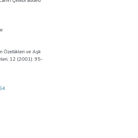
 Lâmi'î Çelebi added
re
 Özellikleri ve Aşk
meleri, 12 (2001): 95-
364