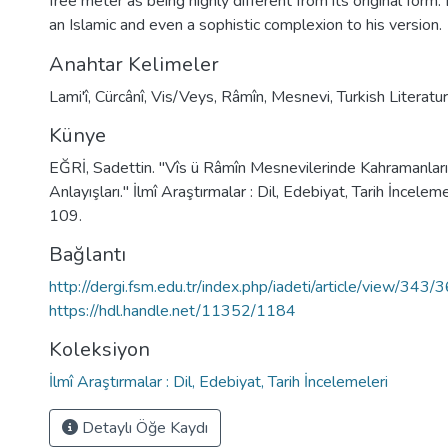
free meter as being highly different from its original form.
an Islamic and even a sophistic complexion to his version.
Anahtar Kelimeler
Lami'î
,
Cürcânî
,
Vis/Veys
,
Râmîn
,
Mesnevi
,
Turkish Literatu
Künye
EĞRİ, Sadettin. "Vîs ü Râmîn Mesnevilerinde Kahramanların
Anlayışları." İlmî Araştırmalar : Dil, Edebiyat, Tarih İncele
109.
Bağlantı
http://dergi.fsm.edu.tr/index.php/iadeti/article/view/343/
https://hdl.handle.net/11352/1184
Koleksiyon
İlmî Araştırmalar : Dil, Edebiyat, Tarih İncelemeleri
Detaylı Öğe Kaydı