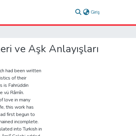
(current)
Giriş
ri ve Aşk Anlayışları
ich had been written
tics of their
s is Fahrüddin
se vü Râmîn.
 of love in many
fe, this work has
had first begun to
emained incomplete.
lated into Turkish in