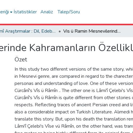
eriği
İstatistikler
Analiz
Talep/Soru
İlmî Araştırmalar : Dil, Edebiyat, Tarih İncelemeleri
Vis ü Ramin Mesnevilerinde Kahramanların Özellikleri ve Aşk Anlayışları
rinde Kahramanların Özellikle
Özet
In this study two different versions of the same story, wh
in Mesnevi genre, are compared in regard to the charecteris
personas and understanding of love. One of these version
Cürcânî's Vîs ü Râmîn .. The other one is Lâmi'î Çelebi's Vî
Cürcânî's Vîs ü Râmîn is quite different from other stories
respects. Reflecting traces of ancient Persian creed and li
also a considerable impact on Turkish Literature. Alımedi 
translate this story. But, upon his death the translation r
Lâmi'î Çelebi's Vîse vü Râmîn, on the other hand, was trans