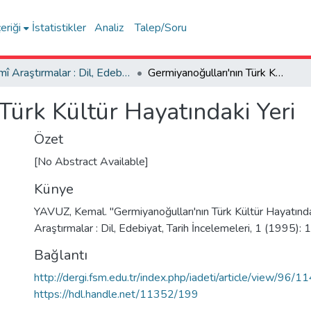
eriği
İstatistikler
Analiz
Talep/Soru
İlmî Araştırmalar : Dil, Edebiyat, Tarih İncelemeleri
Germiyanoğulları'nın Türk Kültür Hayatındaki Yeri
Türk Kültür Hayatındaki Yeri
Özet
[No Abstract Available]
Künye
YAVUZ, Kemal. "Germiyanoğulları'nın Türk Kültür Hayatındak
Araştırmalar : Dil, Edebiyat, Tarih İncelemeleri, 1 (1995):
Bağlantı
http://dergi.fsm.edu.tr/index.php/iadeti/article/view/96/1
https://hdl.handle.net/11352/199