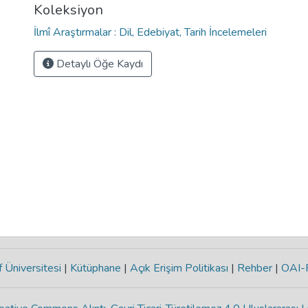
Koleksiyon
İlmî Araştırmalar : Dil, Edebiyat, Tarih İncelemeleri
Detaylı Öğe Kaydı
 Üniversitesi
|
Kütüphane
|
Açık Erişim Politikası
|
Rehber
|
OAI