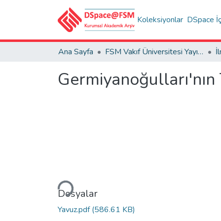
Koleksiyonlar
DSpace İç
Ana Sayfa
FSM Vakıf Üniversitesi Yayınları / Publications of FSM Vakif University
Germiyanoğulları'nın 
Yükleniyor...
Dosyalar
Yavuz.pdf
(586.61 KB)