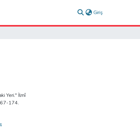
(current)
Giriş
i Yeri." İlmî
 167-174.
14