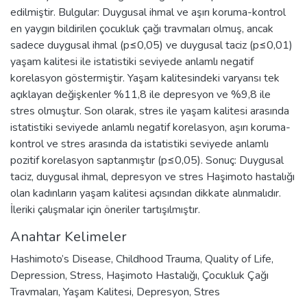
edilmiştir. Bulgular: Duygusal ihmal ve aşırı koruma-kontrol
en yaygın bildirilen çocukluk çağı travmaları olmuş, ancak
sadece duygusal ihmal (p≤0,05) ve duygusal taciz (p≤0,01)
yaşam kalitesi ile istatistiki seviyede anlamlı negatif
korelasyon göstermiştir. Yaşam kalitesindeki varyansı tek
açıklayan değişkenler %11,8 ile depresyon ve %9,8 ile
stres olmuştur. Son olarak, stres ile yaşam kalitesi arasında
istatistiki seviyede anlamlı negatif korelasyon, aşırı koruma-
kontrol ve stres arasında da istatistiki seviyede anlamlı
pozitif korelasyon saptanmıştır (p≤0,05). Sonuç: Duygusal
taciz, duygusal ihmal, depresyon ve stres Haşimoto hastalığı
olan kadınların yaşam kalitesi açısından dikkate alınmalıdır.
İleriki çalışmalar için öneriler tartışılmıştır.
Anahtar Kelimeler
Hashimoto’s Disease
,
Childhood Trauma
,
Quality of Life
,
Depression
,
Stress
,
Haşimoto Hastalığı
,
Çocukluk Çağı
Travmaları
,
Yaşam Kalitesi
,
Depresyon
,
Stres