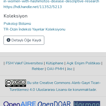
in-women-with-hashimotos-disease-descriptive-research
https://hdl.handle.net/11352/5213
Koleksiyon
Psikoloji Bölümü
TR-Dizin İndeksli Yayınlar Koleksiyonu
Detaylı Öğe Kaydı
|
FSM Vakıf Üniversitesi
|
Kütüphane
|
Açık Erişim Politikası
|
Rehber
|
OAI-PMH
|
Jisc
|
Bu site Creative Commons Alıntı-Gayri Ticari-
Türetilemez 4.0 Uluslararası Lisansı ile korunmaktadır
.