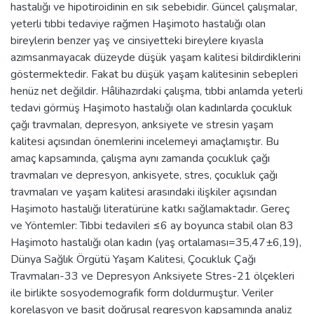
hastalığı ve hipotiroidinin en sık sebebidir. Güncel çalışmalar,
yeterli tıbbi tedaviye rağmen Haşimoto hastalığı olan
bireylerin benzer yaş ve cinsiyetteki bireylere kıyasla
azımsanmayacak düzeyde düşük yaşam kalitesi bildirdiklerini
göstermektedir. Fakat bu düşük yaşam kalitesinin sebepleri
henüz net değildir. Hâlihazırdaki çalışma, tıbbi anlamda yeterli
tedavi görmüş Haşimoto hastalığı olan kadınlarda çocukluk
çağı travmaları, depresyon, anksiyete ve stresin yaşam
kalitesi açısından önemlerini incelemeyi amaçlamıştır. Bu
amaç kapsamında, çalışma aynı zamanda çocukluk çağı
travmaları ve depresyon, ankisyete, stres, çocukluk çağı
travmaları ve yaşam kalitesi arasındaki ilişkiler açısından
Haşimoto hastalığı literatürüne katkı sağlamaktadır. Gereç
ve Yöntemler: Tıbbi tedavileri ≤6 ay boyunca stabil olan 83
Haşimoto hastalığı olan kadın (yaş ortalaması=35,47±6,19),
Dünya Sağlık Örgütü Yaşam Kalitesi, Çocukluk Çağı
Travmaları-33 ve Depresyon Anksiyete Stres-21 ölçekleri
ile birlikte sosyodemografik form doldurmuştur. Veriler
korelasyon ve basit doğrusal regresyon kapsamında analiz