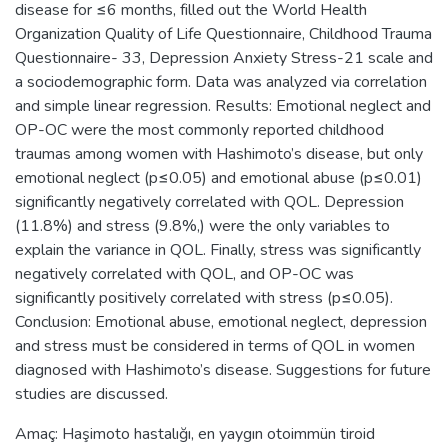
disease for ≤6 months, filled out the World Health
Organization Quality of Life Questionnaire, Childhood Trauma
Questionnaire- 33, Depression Anxiety Stress-21 scale and
a sociodemographic form. Data was analyzed via correlation
and simple linear regression. Results: Emotional neglect and
OP-OC were the most commonly reported childhood
traumas among women with Hashimoto’s disease, but only
emotional neglect (p≤0.05) and emotional abuse (p≤0.01)
significantly negatively correlated with QOL. Depression
(11.8%) and stress (9.8%,) were the only variables to
explain the variance in QOL. Finally, stress was significantly
negatively correlated with QOL, and OP-OC was
significantly positively correlated with stress (p≤0.05).
Conclusion: Emotional abuse, emotional neglect, depression
and stress must be considered in terms of QOL in women
diagnosed with Hashimoto’s disease. Suggestions for future
studies are discussed.
Amaç: Haşimoto hastalığı, en yaygın otoimmün tiroid