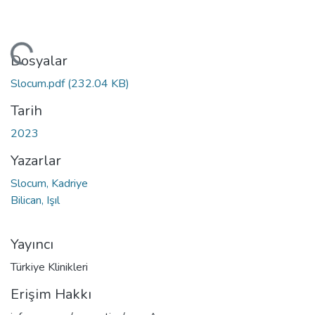
niyor...
Dosyalar
Slocum.pdf
(232.04 KB)
Tarih
2023
Yazarlar
Slocum, Kadriye
Bilican, Işıl
Yayıncı
Türkiye Klinikleri
Erişim Hakkı