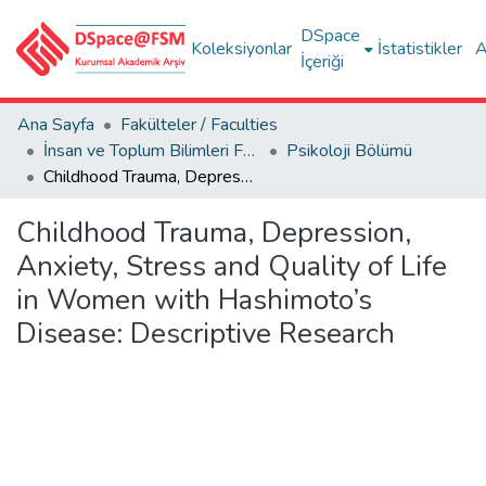
DSpace
Koleksiyonlar
İstatistikler
A
İçeriği
Ana Sayfa
Fakülteler / Faculties
İnsan ve Toplum Bilimleri Fakültesi / Faculty of Humanities and Social Sciences
Psikoloji Bölümü
Childhood Trauma, Depression, Anxiety, Stress and Quality of Life in Women with Hashimoto’s Disease: Descriptive Research
Childhood Trauma, Depression,
Anxiety, Stress and Quality of Life
in Women with Hashimoto’s
Disease: Descriptive Research