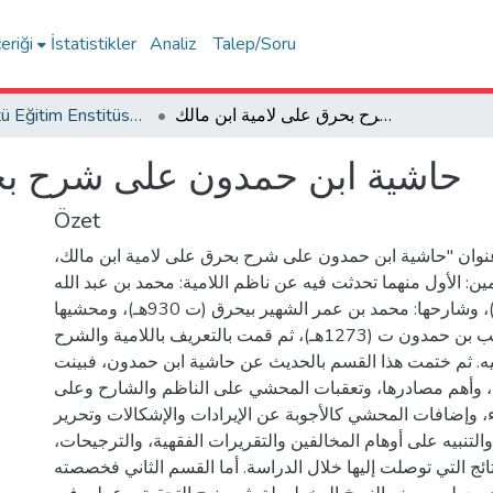
eriği
İstatistikler
Analiz
Talep/Soru
Lisansüstü Eğitim Enstitüsü Tez Koleksiyonu
حاشية ابن حمدون على شرح بحرق على لامية ابن مالك
حاشية ابن حمدون على شرح بحر
Özet
عنوان "حاشية ابن حمدون على شرح بحرق على لامية ابن مالك
 الأول منهما تحدثت فيه عن ناظم اللامية: محمد بن عبد الله
ابن مالك (ت. 672هـ)، وشارحها: محمد بن عمر الشهير بيحرق (ت 930هـ)، ومحشيها
القاضي محمد الطالب بن حمدون ت (1273هـ)، ثم قمت بالتعريف باللامية والشرح
ه. ثم ختمت هذا القسم بالحديث عن حاشية ابن حمدون، فبينت
، وأهم مصادرها، وتعقبات المحشي على الناظم والشارح وعلى
ء، وإضافات المحشي كالأجوبة عن الإيرادات والإشكالات وتحرير
التنبيه على أوهام المخالفين والتقريرات الفقهية، والترجيحات
تائج التي توصلت إليها خلال الدراسة. أما القسم الثاني فخصصته