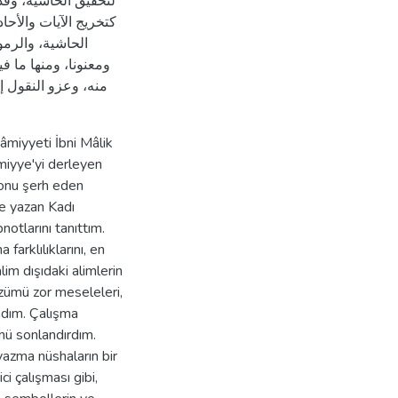
لتحقيق الحاشية، وق
كتخريج الآيات والأحاد
الحاشية، والرم،
ومعنونا، ومنها ما 
منه، وعزو النقول 
âmiyyeti İbni Mâlik
Lamiyye'yi derleyen
onu şerh eden
e yazan Kadı
tlarını tanıttım.
arklılıklarını, en
lim dışıdaki alimlerin
özümü zor meseleleri,
kladım. Çalışma
mü sonlandırdım.
yazma nüshaların bir
i çalışması gibi,