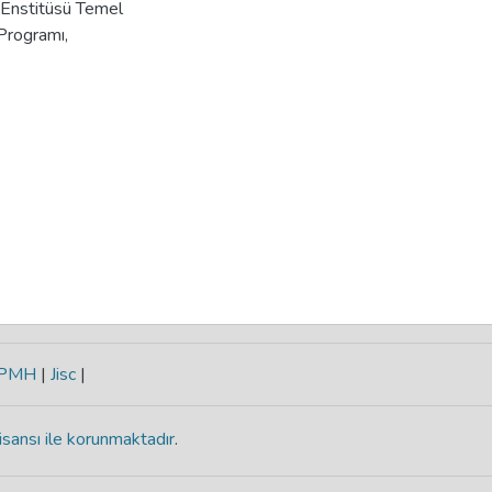
 Enstitüsü Temel
 Programı,
-PMH
|
Jisc
|
isansı ile korunmaktadır
.