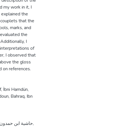
 description of the
 my work in it, I
d explained the
 couplets that the
mbols, marks, and
 evaluated the
Additionally, I
interpretations of
er, I observed that
 above the gloss
d on references.
f
,
İbni Hamdün
,
doun
,
Bahraq
,
Ibn