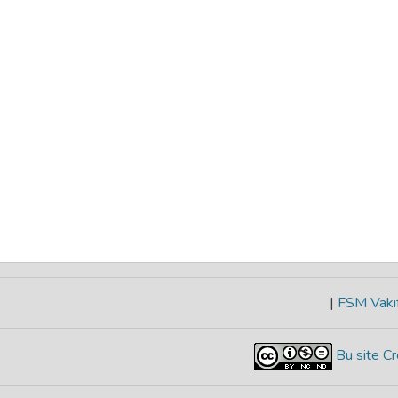
|
FSM Vakıf
Bu site Cr