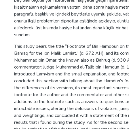
beyitleri ölçüleriyle inceleyerek haşiyede geçen işaretleri
kısaltmaların açıklamalarını yaptım. daha sonra haşiye metni
paragraflı, başlıklı ve içindeki beyitlerle uyumlu şekilde, ya
onunla ilgili problemleri dipnotlar eşliğinde açıklayıp, alıntı
atfederek, üst kısımda haşiye hattından daha küçük bir hat 
sundum.
This study bears the title “Footnote of Bin Hamdoun on t
Bahraq for the ibn Malik Lamiat.” (d. 672 AH), and its co
Muhammad bin Omar, the known also as Bahruq (d. 930 A
commentator: Judge Muhammad al-Talib bin Hamdun (d. 1
introduced Lamyism and the small explanation, and footnot
concluded this section with talking about Ibn Hamdun’s f
the differences of its versions, its most important sources
footnote for the author and the commentator and other sc
additions to the footnote such as answers to questions a
intractable issues, alerting the delusions of violators, juris
and weightings, and concluded it with a statement of the
results that i found during the study. As for the second sec