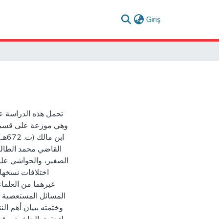
(current)
Giriş
تحمل هذه الدراسة ،
وهي موزعة على قسمين:
الصغير، والحواشي علي
اختلافات نسخها
غيرهما من العلما
المسائل المستعصية و،
وختمته ببيان أهم الن