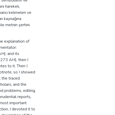
n, sembollerin ve
ni harekeli,
bancı kelimeleri ve
ları kaynağına
ile metnin şerhini
he explanation of
mmentator:
H), and its
273 AH), then I
es to it. Then I
ootnote, so I showed
, the traced
holars, and the
nd problems, editing
prudential reports,
 most important
tion, I devoted it to