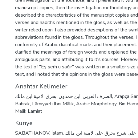
the investigation of the footnote, and I presented it with a
manuscript copies, then the investigation methodology and
described the characteristics of the manuscript copies an
verses and hadiths mentioned in the gloss, as well as the
writer relied upon. I also provided descriptions of the sy
abbreviations found in the gloss. Throughout the verses, I
conformity of Arabic diacritical marks and their placement. 
clarified the meanings of foreign words and explained the 
ambiguous parts, and attributing it to it's sources. Moreov
the text of "Eş şerh ü sağir" was written in a smaller size
text, and I noted that the opinions in the gloss were base
Anahtar Kelimeler
لامية ابن مالك
,
بحرق
,
ابن حمدون
,
الصرف العربي
,
Arapça Sar
Bahrak
,
Lâmiyyeti İbni Mâlik
,
Arabic Morphology
,
Bin Ham
Malik Lamiat
Künye
SABATHANOV, İslam, حاشية ابن حمدون على شرح بحرق على لامية ابن مالك,