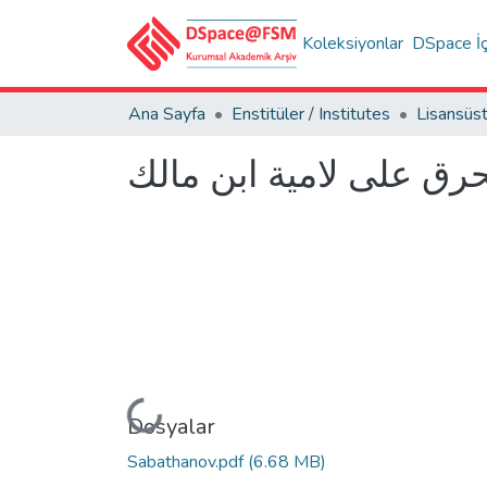
Koleksiyonlar
DSpace İç
Ana Sayfa
Enstitüler / Institutes
ق على لامية ابن مالك
Yükleniyor...
Dosyalar
Sabathanov.pdf
(6.68 MB)