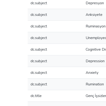
dc.subject
Depresyon
dc.subject
Anksiyete
dc.subject
Ruminasyon
dc.subject
Unemploye
dc.subject
Cognitive Di
dc.subject
Depression
dc.subject
Anxiety
dc.subject
Rumination
dc.title
Genç İşsizle