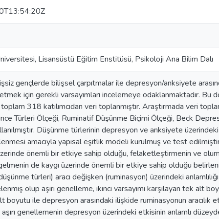
0T13:54:20Z
iversitesi, Lisansüstü Eğitim Enstitüsü, Psikoloji Ana Bilim Dalı
işsiz gençlerde bilişsel çarpıtmalar ile depresyon/anksiyete arasınd
t etmek için gerekli varsayımları incelemeye odaklanmaktadır. Bu 
toplam 318 katılımcıdan veri toplanmıştır. Araştırmada veri toplama
ünce Türleri Ölçeği, Ruminatif Düşünme Biçimi Ölçeği, Beck Depr
llanılmıştır. Düşünme türlerinin depresyon ve anksiyete üzerindek
rlenmesi amacıyla yapısal eşitlik modeli kurulmuş ve test edilmiştir
erinde önemli bir etkiye sahip olduğu, felaketleştirmenin ve olum
lmenin de kaygı üzerinde önemli bir etkiye sahip olduğu belirlenm
düşünme türleri) aracı değişken (ruminasyon) üzerindeki anlamlılığı
elenmiş olup aşırı genelleme, ikinci varsayımı karşılayan tek alt bo
t boyutu ile depresyon arasındaki ilişkide ruminasyonun aracılık et
, aşırı genellemenin depresyon üzerindeki etkisinin anlamlı düzey