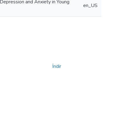
n Depression and Anxiety in Young
en_US
İndir