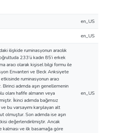
en_US
en_US
aki ilişkide ruminasyonun aracılık
doğrultuda 233’ü kadın 85’i erkek
 aracı olarak kişisel bilgi formu ile
esyon Envanteri ve Beck Anksiyete
i etkisinde ruminasyonun aracı
. Birinci adımda aşırı genellemenin
lu olanı hafife almanın veya
en_US
iştir. İkinci adımda bağımsız
 ve bu varsayımı karşılayan alt
yut olmuştur. Son adımda ise aşırı
kisi değerlendirilmiştir. Ancak
de kalması ve ilk basamağa göre