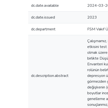
dc.date.available
2024-03-2
dc.date.issued
2023
dc.department
FSM Vakıf Ün
Çalışmamız, 
etkisini tes
olmak üzere 
birlikte Düş
Envanteri ku
rolünün beli
dc.description.abstract
depresyon üz
görmezden ge
değişkenin (
boyutlar inc
genelleme al
sonuçlarımız