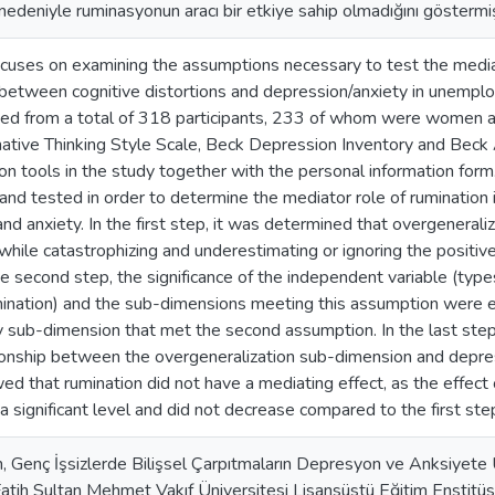
edeniyle ruminasyonun aracı bir etkiye sahip olmadığını göstermiş
cuses on examining the assumptions necessary to test the mediat
 between cognitive distortions and depression/anxiety in unemploye
ted from a total of 318 participants, 233 of whom were women
native Thinking Style Scale, Beck Depression Inventory and Beck
ion tools in the study together with the personal information for
and tested in order to determine the mediator role of rumination i
nd anxiety. In the first step, it was determined that overgeneraliza
while catastrophizing and underestimating or ignoring the positive 
the second step, the significance of the independent variable (type
mination) and the sub-dimensions meeting this assumption were 
 sub-dimension that met the second assumption. In the last step,
tionship between the overgeneralization sub-dimension and depr
ed that rumination did not have a mediating effect, as the effect
a significant level and did not decrease compared to the first ste
, Genç İşsizlerde Bilişsel Çarpıtmaların Depresyon ve Anksiyete
Fatih Sultan Mehmet Vakıf Üniversitesi Lisansüstü Eğitim Enstitüsü