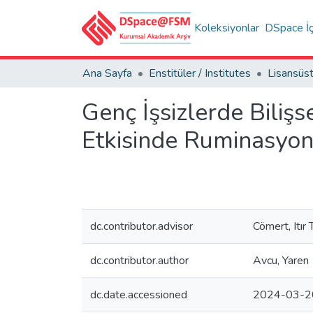
Koleksiyonlar
DSpace İç
Ana Sayfa
Enstitüler / Institutes
Genç İşsizlerde Biliş
Etkisinde Ruminasyon
dc.contributor.advisor
Cömert, Itır T
dc.contributor.author
Avcu, Yaren
dc.date.accessioned
2024-03-2