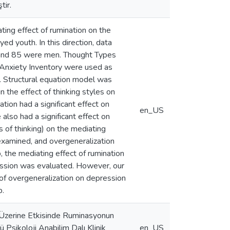
tir.
ing effect of rumination on the
d youth. In this direction, data
 and 85 were men. Thought Types
 Anxiety Inventory were used as
m. Structural equation model was
n the effect of thinking styles on
tion had a significant effect on
en_US
also had a significant effect on
s of thinking) on the mediating
examined, and overgeneralization
 the mediating effect of rumination
ession was evaluated. However, our
 of overgeneralization on depression
p.
 Üzerine Etkisinde Ruminasyonun
 Psikoloji Anabilim Dalı Klinik
en_US