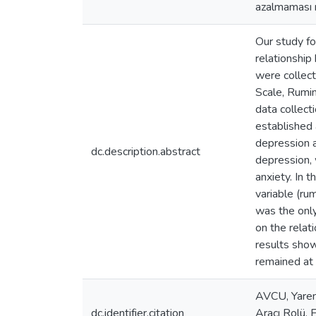
azalmaması n
Our study fo
relationship
were collec
Scale, Rumi
data collect
established 
depression a
dc.description.abstract
depression, 
anxiety. In 
variable (ru
was the only
on the rela
results show
remained at 
AVCU, Yaren
dc.identifier.citation
Aracı Rolü, 