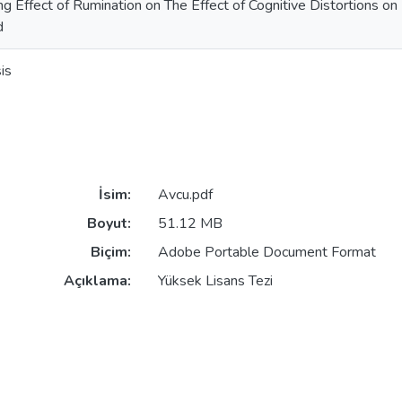
g Effect of Rumination on The Effect of Cognitive Distortions o
d
is
İsim:
Avcu.pdf
Boyut:
51.12 MB
Biçim:
Adobe Portable Document Format
Açıklama:
Yüksek Lisans Tezi