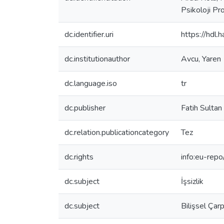
Psikoloji Pr
dc.identifier.uri
https://hdl
dc.institutionauthor
Avcu, Yaren
dc.language.iso
tr
dc.publisher
Fatih Sultan
dc.relation.publicationcategory
Tez
dc.rights
info:eu-rep
dc.subject
İşsizlik
dc.subject
Bilişsel Çar