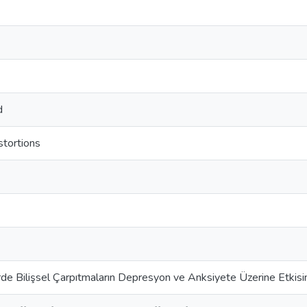
d
stortions
rde Bilişsel Çarpıtmaların Depresyon ve Anksiyete Üzerine Etki