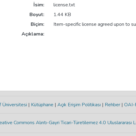
İsim:
license.txt
Boyut:
1.44 KB
Biçim:
Item-specific license agreed upon to s
Açıklama:
 Üniversitesi
|
Kütüphane
|
Açık Erişim Politikası
|
Rehber
|
OAI
eative Commons Alıntı-Gayri Ticari-Türetilemez 4.0 Uluslararası L