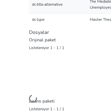
The Mediatin
dc.title.alternative
Unemploye
dc.type
Master Thes
Dosyalar
Orijinal paket
Listeleniyor
1 - 1 / 1
Yükleniyor...
Lisans paketi
Listeleniyor
1 - 1 / 1