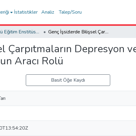
eriği
İstatistikler
Analiz
Talep/Soru
Lisansüstü Eğitim Enstitüsü Tez Koleksiyonu
Genç İşsizlerde Bilişsel Çarpıtmaların Depresyon ve Anksiyete Üzerine Etkisinde Ruminasyonun Aracı Rolü
sel Çarpıtmaların Depresyon v
un Aracı Rolü
Basit Öğe Kaydı
arı
0T13:54:20Z