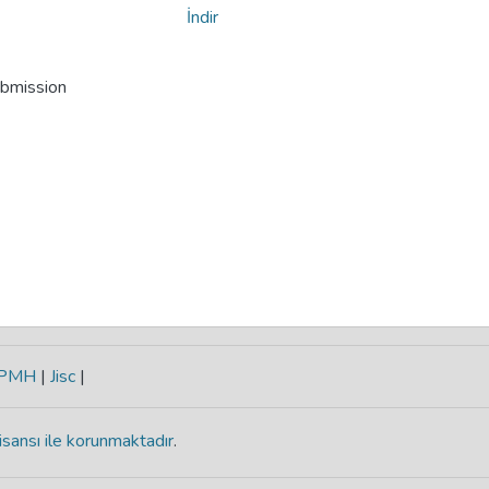
İndir
ubmission
-PMH
|
Jisc
|
isansı ile korunmaktadır
.